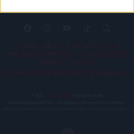
PÁLYARENDSZABÁLYOK
ADATKEZELÉSI TÁJÉKOZATÓ
JOGI ÉS FELHASZNÁLÁSI FELTÉTELEK
LEVÉL A SZERKESZTŐNEK
IMPRESSZUM
KAPCSOLAT
BELSŐ VISSZAÉLÉS-BEJELENTÉSI TÁJÉKOZTATÓ DVSC FUTBALL ZRT.
© 2026
DVSC Futball Zrt.
Minden jog fenntartva.
Az oldalon található írott és képi anyagok csak a forrás megjelölésével, internetes
felhasználás esetén élő hivatkozás elhelyezésével (forrás: dvsc.hu) használhatóak fel.