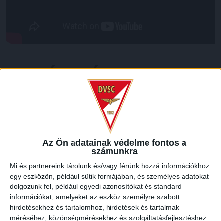
LEGUTÓBBI HÍREK
70 ÉVES LETT KEREKES GYÖRGY, A VALAHA
VOLT EGYIK LEGJOBB DEBRECENI CSATÁR
2026.08.08.
Az Ön adatainak védelme fontos a
Ma ünnepli 70. születésnapját Kerekes György. A debreceni
számunkra
születésű támadó a debreceni Titászban, majd a DMTE-ben
Mi és partnereink tárolunk és/vagy férünk hozzá információkhoz
kezdte, később játszott Pécsen, az Újpestben, az FTC-ben
egy eszközön, például sütik formájában, és személyes adatokat
és a Videotonban is, ám pályafutása csúcspontját
dolgozunk fel, például egyedi azonosítókat és standard
egyértelműen a Lokiban töltött évek jelentették. A népszerű
információkat, amelyeket az eszköz személyre szabott
Gurigának hihetetlen érzéke volt a játékhoz és a
hirdetésekhez és tartalomhoz, hirdetések és tartalmak
gólszerzéshez, amit jól mutat, hogy a DMVSC-ben eltöltött
méréséhez, közönségmérésekhez és szolgáltatásfejlesztéshez