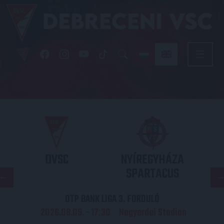
DVSC
NYÍREGYHÁZA
SPARTACUS
OTP BANK LIGA 3. FORDULÓ
2026.08.09. - 17
30
Nagyerdei Stadion
: