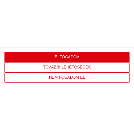
DVSC
FC
COPENHAGEN
0
-
3
ELFOGADOM
TOVÁBBI LEHETŐSÉGEK
NEM FOGADOM EL
2026-08-
KONFERENCIA LIGA 3.
MECCS
06 19:00
SELEJTEZŐFDORDULÓ
RÉSZLETEI
TOVÁBBI EREDMÉNYEK