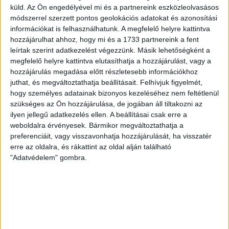
[…]
küld.
Az Ön engedélyével mi és a partnereink eszközleolvasásos
Bővebben →
módszerrel szerzett pontos geolokációs adatokat és azonosítási
információkat is felhasználhatunk. A megfelelő helyre kattintva
hozzájárulhat ahhoz, hogy mi és a 1733 partnereink a fent
VAJDA BOTOND
VASÁRNAP 100
:
leírtak szerint adatkezelést végezzünk. Másik lehetőségként a
SZÁZALÉKNÁL IS TÖBBET KELL BELEADNUNK
megfelelő helyre kattintva elutasíthatja a hozzájárulást, vagy a
hozzájárulás megadása előtt részletesebb információkhoz
2026.08.07.
juthat, és megváltoztathatja beállításait.
Felhívjuk figyelmét,
A DVSC-FC Copenhagen Konferencia Liga mérkőzés
hogy személyes adatainak bizonyos kezeléséhez nem feltétlenül
örömteli eseménye volt, hogy sérüléséből felépülve
szükséges az Ön hozzájárulása, de jogában áll tiltakozni az
visszatért a pályára 22 éves szélsőnk, Vajda Botond.
ilyen jellegű adatkezelés ellen. A beállításai csak erre a
Játékosunkat a visszatérésről és a vasárnapi, Nyíregyháza
weboldalra érvényesek. Bármikor megváltoztathatja a
elleni rangadóról is kérdeztük. – Nagyon örülök, hogy újra
preferenciáit, vagy visszavonhatja hozzájárulását, ha visszatér
pályára léphettem tétmeccsen, hiszen majdnem négy
erre az oldalra, és rákattint az oldal alján található
hónapot kellett kihagynom. Az is pozitívum, hogy egy ilyen
"Adatvédelem" gombra.
erős ellenfél ellen játszhattam […]
Bővebben →
SZURKOLÓI INFORMÁCIÓK A DVSC-