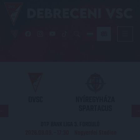
DVSC
NYÍREGYHÁZA
SPARTACUS
OTP BANK LIGA 3. FORDULÓ
2026.08.09. - 17
30
Nagyerdei Stadion
: