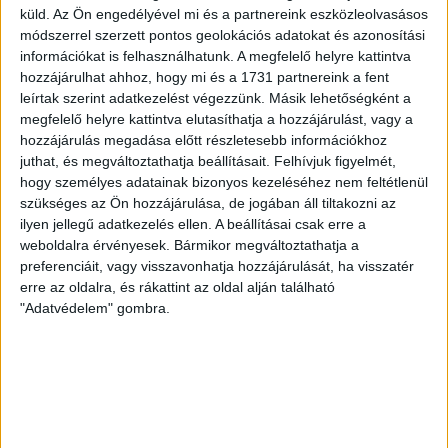
volt többek között Szécsi Márk, Batik Bence és a DVSC-ben
küld.
Az Ön engedélyével mi és a partnereink eszközleolvasásos
most debütáló Dénes Vilmos is. A találkozót a hőség dacára
módszerrel szerzett pontos geolokációs adatokat és azonosítási
információkat is felhasználhatunk. A megfelelő helyre kattintva
mindkét gárda viszonylag […]
hozzájárulhat ahhoz, hogy mi és a 1731 partnereink a fent
Bővebben →
leírtak szerint adatkezelést végezzünk. Másik lehetőségként a
megfelelő helyre kattintva elutasíthatja a hozzájárulást, vagy a
RENDKÍVÜLI HŐSÉG
TÖBB MÓDON IS
:
hozzájárulás megadása előtt részletesebb információkhoz
juthat, és megváltoztathatja beállításait.
Felhívjuk figyelmét,
IGYEKSZIK SEGÍTENI A SZURKOLÓKAT A DVSC
hogy személyes adatainak bizonyos kezeléséhez nem feltétlenül
szükséges az Ön hozzájárulása, de jogában áll tiltakozni az
Nagy meccs vár csütörtökön 19 órától a Lokira és a
ilyen jellegű adatkezelés ellen. A beállításai csak erre a
szurkolóira, csapatunk a dán FC Copenhagent fogadja az
weboldalra érvényesek. Bármikor megváltoztathatja a
UEFA Konferencia Liga selejtezőjében. Klubunk a rendkívüli
preferenciáit, vagy visszavonhatja hozzájárulását, ha visszatér
időjárási körülmények miatt több intézkedésről is döntött a
erre az oldalra, és rákattint az oldal alján található
mai mérkőzésre vonatkozóan. A stadion 6 pontján
"Adatvédelem" gombra.
vízosztással igyekszünk segíteni a szurkolók hidratációját,
ehhez kapcsolódóan az is fontos, hogy 0,5 liter űrtartalomig
[…]
Bővebben →