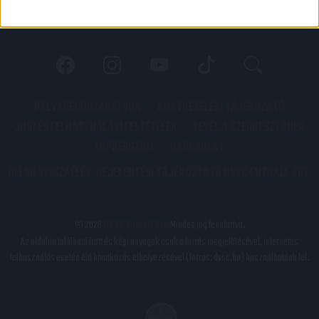
PÁLYARENDSZABÁLYOK
ADATKEZELÉSI TÁJÉKOZATÓ
JOGI ÉS FELHASZNÁLÁSI FELTÉTELEK
LEVÉL A SZERKESZTŐNEK
IMPRESSZUM
KAPCSOLAT
BELSŐ VISSZAÉLÉS-BEJELENTÉSI TÁJÉKOZTATÓ DVSC FUTBALL ZRT.
© 2026
DVSC Futball Zrt.
Minden jog fenntartva.
Az oldalon található írott és képi anyagok csak a forrás megjelölésével, internetes
felhasználás esetén élő hivatkozás elhelyezésével (forrás: dvsc.hu) használhatóak fel.