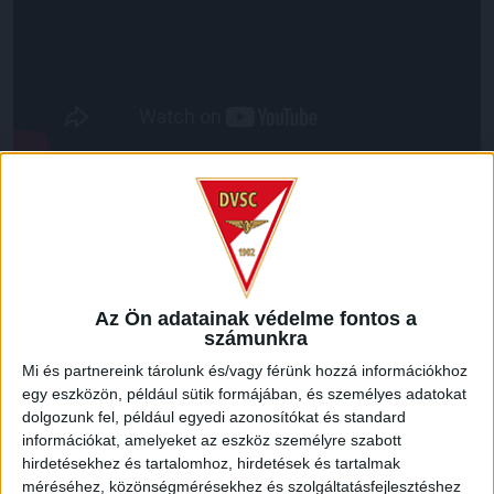
LEGUTÓBBI HÍREK
ÉRVÉNYESÜLT A PAPÍRFORMA
DVSC-FC
:
Az Ön adatainak védelme fontos a
COPENHAGEN 0-3
számunkra
2026.08.06.
Mi és partnereink tárolunk és/vagy férünk hozzá információkhoz
Az örmény Pjunyik Jereván búcsúztatása után a bombaerős,
egy eszközön, például sütik formájában, és személyes adatokat
válogatottakkal teletűzdelt, dán rekordbajnok FC
dolgozunk fel, például egyedi azonosítókat és standard
Copenhagen (Köbenhavn) együttesét fogadta a Loki
információkat, amelyeket az eszköz személyre szabott
csütörtökön este az UEFA Konferencia Liga 3.
hirdetésekhez és tartalomhoz, hirdetések és tartalmak
selejtezőkörének első mérkőzésén. A kezdőcsapatban ott
méréséhez, közönségmérésekhez és szolgáltatásfejlesztéshez