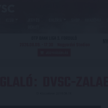
KLUB
JEGY ÉS
GALÉRIA
SHOP
AKADÉMIA
BÉRLET
OTP BANK LIGA 3. FORDULÓ
N
2026.08.09. - 17
30
Nagyerdei Stadion
:
JEGYVÁSÁRLÁS
GLALÓ
DVSC-ZALA
:
Közzétéve: 2019.08.19.