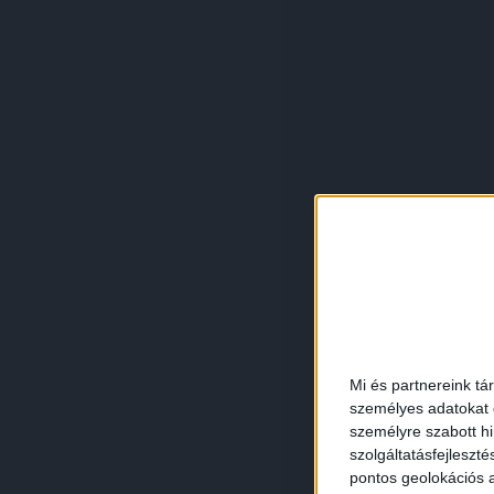
Mi és partnereink tá
személyes adatokat d
személyre szabott h
szolgáltatásfejleszté
pontos geolokációs a