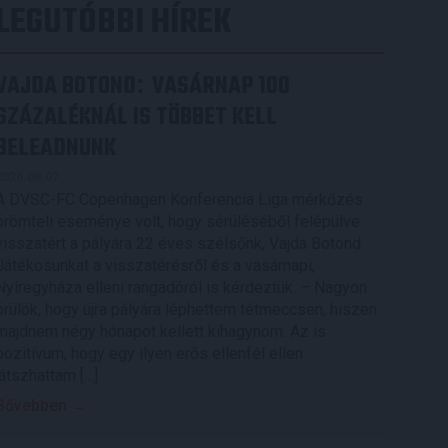
LEGUTÓBBI HÍREK
VAJDA BOTOND
VASÁRNAP 100
:
SZÁZALÉKNÁL IS TÖBBET KELL
BELEADNUNK
2026.08.07.
A DVSC-FC Copenhagen Konferencia Liga mérkőzés
örömteli eseménye volt, hogy sérüléséből felépülve
visszatért a pályára 22 éves szélsőnk, Vajda Botond.
Játékosunkat a visszatérésről és a vasárnapi,
Nyíregyháza elleni rangadóról is kérdeztük. – Nagyon
örülök, hogy újra pályára léphettem tétmeccsen, hiszen
majdnem négy hónapot kellett kihagynom. Az is
pozitívum, hogy egy ilyen erős ellenfél ellen
játszhattam […]
Bővebben →