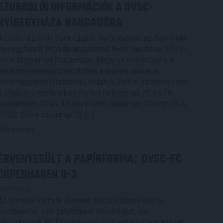
SZURKOLÓI INFORMÁCIÓK A DVSC-
NYÍREGYHÁZA RANGADÓRA
A DVSC az OTP Bank Liga 3. fordulójában az ősi rivális
Nyíregyházát fogadja augusztus 9-én, vasárnap 17.30-
kor a Nagyerdei Stadionban. Nagy az érdeklődés, a
találkozóra megvásárolhatók a jegyek online, a
www.nagyerdeistadion.hu oldalon, illetve személyesen
a stadion pénztáraiban (nyitva hétköznap 10 és 18,
szombaton 10 és 15 óra között, vasárnap 10 órától). A
DVSC Store vasárnap 12 […]
Bővebben →
ÉRVÉNYESÜLT A PAPÍRFORMA
DVSC-FC
:
COPENHAGEN 0-3
2026.08.06.
Az örmény Pjunyik Jereván búcsúztatása után a
bombaerős, válogatottakkal teletűzdelt, dán
rekordbajnok FC Copenhagen (Köbenhavn) együttesét