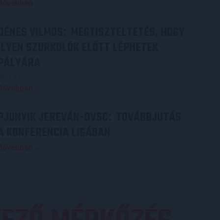
Bővebben →
DÉNES VILMOS
MEGTISZTELTETÉS, HOGY
:
ILYEN SZURKOLÓK ELŐTT LÉPHETEK
PÁLYÁRA
2026.07.31.
Bővebben →
PJUNYIK JEREVÁN-DVSC
TOVÁBBJUTÁS
:
A KONFERENCIA LIGÁBAN
Bővebben →