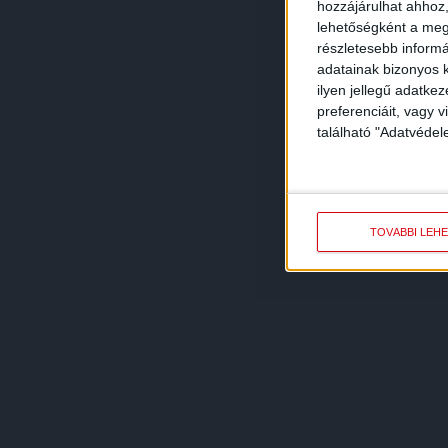
hozzájárulhat ahhoz,
lehetőségként a megf
részletesebb informác
adatainak bizonyos k
ilyen jellegű adatke
preferenciáit, vagy v
található "Adatvéde
TOVÁBBI LEH