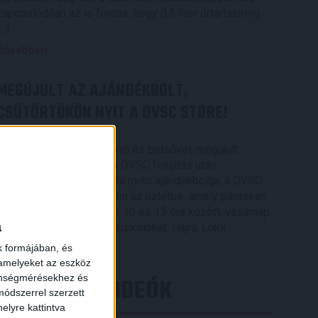
kapcsolódóan az is fontos, hogy 0,5 liter űrtartalomig
[…]
Bővebben →
MEGÚJULT AZ AJÁNDÉKBOLT,
CSÜTÖRTÖKÖN NYIT A DVSC STORE!
2026.08.05.
Ízléses, korszerű külsővel és belsővel, megújult
kínálattal vár mindenkit a DVSC felújítás után
csütörtökön 16 órakor újra nyitó ajándékboltja, a DVSC
×
Store. Érdemes ellátogatni az üzletbe, amely pénteken
10 és 18 óra, szombaton 10 és 15 óra között, vasárnap
a
pedig 12 órától várja a szurkolókat. Hajrá, Loki!
k formájában, és
Bővebben →
 amelyeket az eszköz
zönségmérésekhez és
LEGÚJABB VIDEÓK
ódszerrel szerzett
elyre kattintva