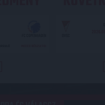
REDMÉNY
KÖVETK
O
2026.08
FC COPENHAGEN
DVSC
DORDULÓ
MECCS RÉSZLETEI