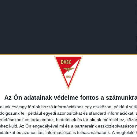
Az Ön adatainak védelme fontos a számunkr
rolunk és/vagy férünk hozzá információkhoz egy eszközön, például süti
olgozunk fel, például egyedi azonosítókat és standard információkat,
irdetésekhez és tartalomhoz, hirdetések és tartalmak méréséhez, kö
shez küld.
Az Ön engedélyével mi és a partnereink eszközleolvasásos m
datokat és azonosítási információkat is felhasználhatunk. A megfelelő h