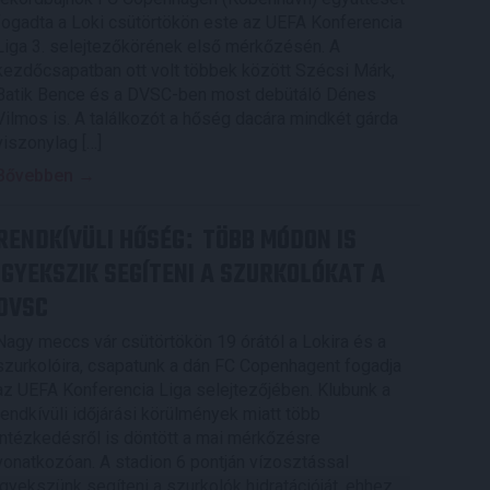
fogadta a Loki csütörtökön este az UEFA Konferencia
Liga 3. selejtezőkörének első mérkőzésén. A
kezdőcsapatban ott volt többek között Szécsi Márk,
Batik Bence és a DVSC-ben most debütáló Dénes
Vilmos is. A találkozót a hőség dacára mindkét gárda
viszonylag […]
Bővebben →
RENDKÍVÜLI HŐSÉG
TÖBB MÓDON IS
:
IGYEKSZIK SEGÍTENI A SZURKOLÓKAT A
DVSC
Nagy meccs vár csütörtökön 19 órától a Lokira és a
szurkolóira, csapatunk a dán FC Copenhagent fogadja
az UEFA Konferencia Liga selejtezőjében. Klubunk a
rendkívüli időjárási körülmények miatt több
intézkedésről is döntött a mai mérkőzésre
vonatkozóan. A stadion 6 pontján vízosztással
igyekszünk segíteni a szurkolók hidratációját, ehhez