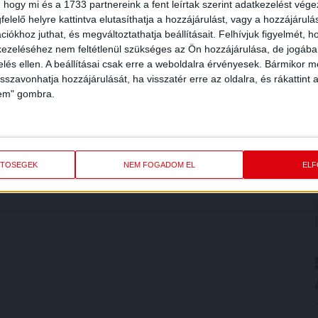
 hogy mi és a 1733 partnereink a fent leírtak szerint adatkezelést vég
elelő helyre kattintva elutasíthatja a hozzájárulást, vagy a hozzájárul
iókhoz juthat, és megváltoztathatja beállításait.
Felhívjuk figyelmét, 
ezeléséhez nem feltétlenül szükséges az Ön hozzájárulása, de jogában 
zelés ellen. A beállításai csak erre a weboldalra érvényesek. Bármikor m
isszavonhatja hozzájárulását, ha visszatér erre az oldalra, és rákattint a
lem" gombra.
ETŐSÉGEK
NEM FOGADOM EL
EL