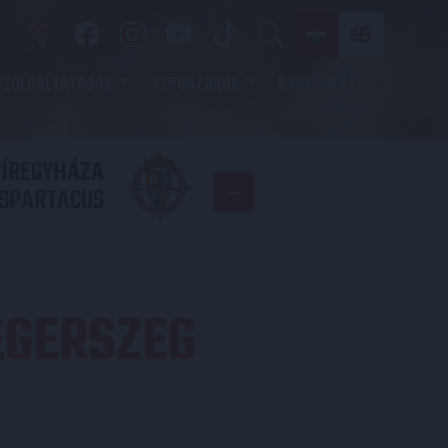
SZOLGÁLTATÁSOK
SZPONZOROK
KAPCSOLAT
YÍREGYHÁZA
FC
SPARTACUS
COPENHAGE
EGERSZEG