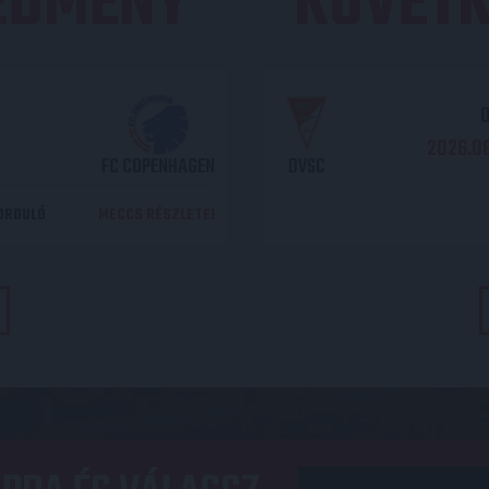
REDMÉNY
KÖVETK
O
2026.08
FC COPENHAGEN
DVSC
DORDULÓ
MECCS RÉSZLETEI