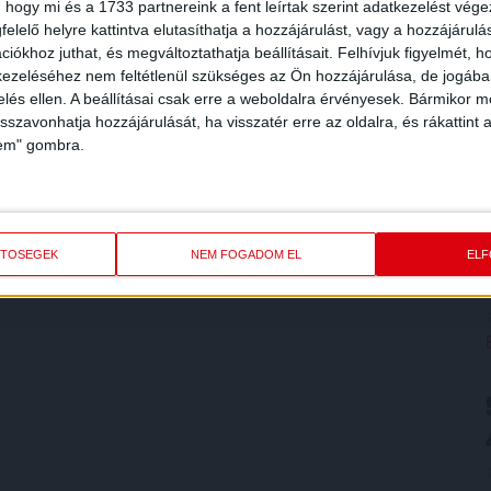
 hogy mi és a 1733 partnereink a fent leírtak szerint adatkezelést vég
elelő helyre kattintva elutasíthatja a hozzájárulást, vagy a hozzájárul
iókhoz juthat, és megváltoztathatja beállításait.
Felhívjuk figyelmét, 
ezeléséhez nem feltétlenül szükséges az Ön hozzájárulása, de jogában 
zelés ellen. A beállításai csak erre a weboldalra érvényesek. Bármikor m
isszavonhatja hozzájárulását, ha visszatér erre az oldalra, és rákattint a
lem" gombra.
ETŐSÉGEK
NEM FOGADOM EL
EL