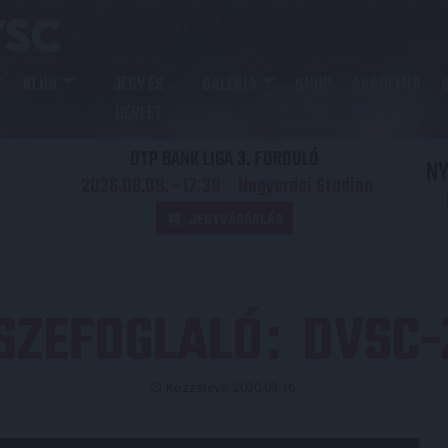
KLUB
JEGY ÉS
GALÉRIA
SHOP
AKADÉMIA
BÉRLET
OTP BANK LIGA 3. FORDULÓ
N
2026.08.09. - 17
30
Nagyerdei Stadion
:
JEGYVÁSÁRLÁS
SZEFOGLALÓ
DVSC-
:
Közzétéve: 2020.03.16.