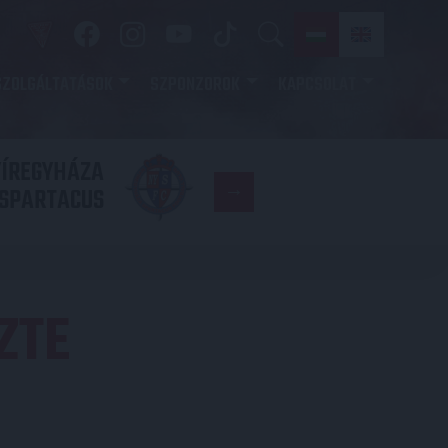
SZOLGÁLTATÁSOK
SZPONZOROK
KAPCSOLAT
YÍREGYHÁZA
FC
SPARTACUS
COPENHAGE
ZTE