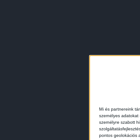
Mi és partnereink tá
személyes adatokat d
személyre szabott h
szolgáltatásfejleszté
pontos geolokációs a