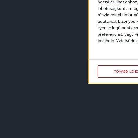
hozzájárulhat ahhoz,
lehetőségként a megf
részletesebb informác
adatainak bizonyos k
ilyen jellegű adatke
preferenciáit, vagy v
található "Adatvéde
TOVÁBBI LEH