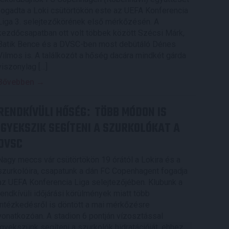
fogadta a Loki csütörtökön este az UEFA Konferencia
Liga 3. selejtezőkörének első mérkőzésén. A
kezdőcsapatban ott volt többek között Szécsi Márk,
Batik Bence és a DVSC-ben most debütáló Dénes
Vilmos is. A találkozót a hőség dacára mindkét gárda
viszonylag […]
Bővebben →
RENDKÍVÜLI HŐSÉG
TÖBB MÓDON IS
:
IGYEKSZIK SEGÍTENI A SZURKOLÓKAT A
DVSC
Nagy meccs vár csütörtökön 19 órától a Lokira és a
szurkolóira, csapatunk a dán FC Copenhagent fogadja
az UEFA Konferencia Liga selejtezőjében. Klubunk a
rendkívüli időjárási körülmények miatt több
intézkedésről is döntött a mai mérkőzésre
vonatkozóan. A stadion 6 pontján vízosztással
igyekszünk segíteni a szurkolók hidratációját, ehhez