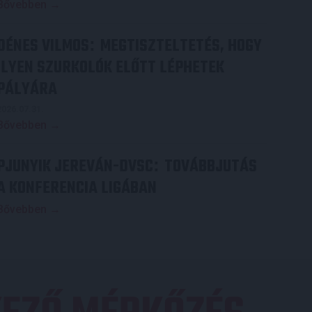
Bővebben →
DÉNES VILMOS
MEGTISZTELTETÉS, HOGY
:
ILYEN SZURKOLÓK ELŐTT LÉPHETEK
PÁLYÁRA
2026.07.31.
Bővebben →
PJUNYIK JEREVÁN-DVSC
TOVÁBBJUTÁS
:
A KONFERENCIA LIGÁBAN
Bővebben →