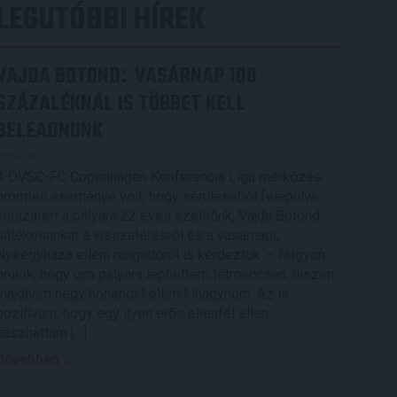
LEGUTÓBBI HÍREK
VAJDA BOTOND
VASÁRNAP 100
:
SZÁZALÉKNÁL IS TÖBBET KELL
BELEADNUNK
2026.08.07.
A DVSC-FC Copenhagen Konferencia Liga mérkőzés
örömteli eseménye volt, hogy sérüléséből felépülve
visszatért a pályára 22 éves szélsőnk, Vajda Botond.
Játékosunkat a visszatérésről és a vasárnapi,
Nyíregyháza elleni rangadóról is kérdeztük. – Nagyon
örülök, hogy újra pályára léphettem tétmeccsen, hiszen
majdnem négy hónapot kellett kihagynom. Az is
pozitívum, hogy egy ilyen erős ellenfél ellen
játszhattam […]
Bővebben →