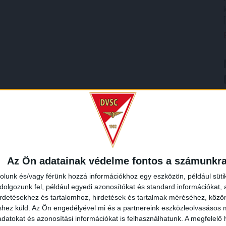
Az Ön adatainak védelme fontos a számunkr
rolunk és/vagy férünk hozzá információkhoz egy eszközön, például süti
olgozunk fel, például egyedi azonosítókat és standard információkat,
irdetésekhez és tartalomhoz, hirdetések és tartalmak méréséhez, kö
shez küld.
Az Ön engedélyével mi és a partnereink eszközleolvasásos m
datokat és azonosítási információkat is felhasználhatunk. A megfelelő h