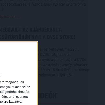
kapcsolódóan az is fontos, hogy 0,5 liter űrtartalomig
[…]
Bővebben →
MEGÚJULT AZ AJÁNDÉKBOLT,
CSÜTÖRTÖKÖN NYIT A DVSC STORE!
2026.08.05.
Ízléses, korszerű külsővel és belsővel, megújult
kínálattal vár mindenkit a DVSC felújítás után
csütörtökön 16 órakor újra nyitó ajándékboltja, a DVSC
×
Store. Érdemes ellátogatni az üzletbe, amely pénteken
10 és 18 óra, szombaton 10 és 15 óra között, vasárnap
a
pedig 12 órától várja a szurkolókat. Hajrá, Loki!
k formájában, és
Bővebben →
 amelyeket az eszköz
zönségmérésekhez és
LEGÚJABB VIDEÓK
ódszerrel szerzett
elyre kattintva