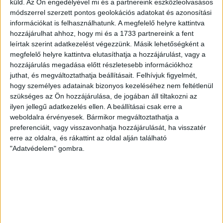
Bővebben →
küld.
Az Ön engedélyével mi és a partnereink eszközleolvasásos
módszerrel szerzett pontos geolokációs adatokat és azonosítási
információkat is felhasználhatunk. A megfelelő helyre kattintva
KIKAPOTT A KIS LOKI
hozzájárulhat ahhoz, hogy mi és a 1733 partnereink a fent
leírtak szerint adatkezelést végezzünk. Másik lehetőségként a
2026.08.08.
megfelelő helyre kattintva elutasíthatja a hozzájárulást, vagy a
A DVSC II. szombaton Pallagon a Füzesabony gárdáját
hozzájárulás megadása előtt részletesebb információkhoz
fogadta az NB III. Észak-keleti csoport 3. fordulójában, s
juthat, és megváltoztathatja beállításait.
Felhívjuk figyelmét,
ezúttal nem tudott pontot szerezni. NB III. Észak-keleti
hogy személyes adatainak bizonyos kezeléséhez nem feltétlenül
csoport, 3. forduló. DVSC II.-Füzesabony 1-2 (1-1). Pallag,
szükséges az Ön hozzájárulása, de jogában áll tiltakozni az
200 néző, vezette: Oswald D. DVSC II.: Tuska – Myrtaj (Kiss
ilyen jellegű adatkezelés ellen. A beállításai csak erre a
M., 46.), Farkas T., Macsó (Lovas, 75.), Vincze T., Hermann
weboldalra érvényesek. Bármikor megváltoztathatja a
(Gyenti, […]
preferenciáit, vagy visszavonhatja hozzájárulását, ha visszatér
Bővebben →
erre az oldalra, és rákattint az oldal alján található
"Adatvédelem" gombra.
70 ÉVES LETT KEREKES GYÖRGY, A VALAHA
VOLT EGYIK LEGJOBB DEBRECENI CSATÁR
Ma ünnepli 70. születésnapját Kerekes György. A debreceni
születésű támadó a debreceni Titászban, majd a DMTE-ben
kezdte, később játszott Pécsen, az Újpestben, az FTC-ben