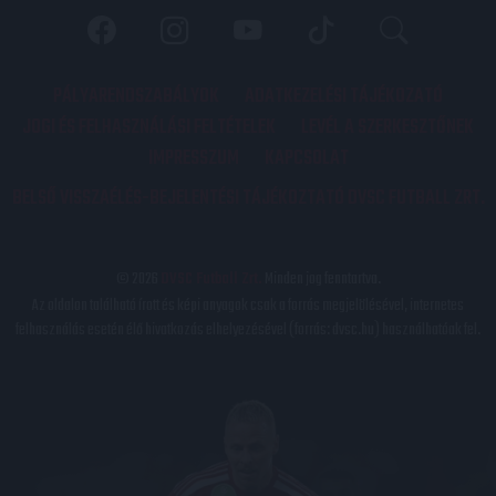
PÁLYARENDSZABÁLYOK
ADATKEZELÉSI TÁJÉKOZATÓ
JOGI ÉS FELHASZNÁLÁSI FELTÉTELEK
LEVÉL A SZERKESZTŐNEK
IMPRESSZUM
KAPCSOLAT
BELSŐ VISSZAÉLÉS-BEJELENTÉSI TÁJÉKOZTATÓ DVSC FUTBALL ZRT.
© 2026
DVSC Futball Zrt.
Minden jog fenntartva.
Az oldalon található írott és képi anyagok csak a forrás megjelölésével, internetes
felhasználás esetén élő hivatkozás elhelyezésével (forrás: dvsc.hu) használhatóak fel.