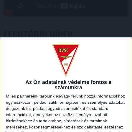
LEGUTÓBBI HÍREK
GYŐZELEM A RANGADÓN
DVSC-
:
NYÍREGYHÁZA 1-0
2026.08.09.
Hamisítatlan rangadóhangulatban lépett pályára a DVSC az
Az Ön adatainak védelme fontos a
OTP Bank Liga 3. fordulójában, hiszen vasárnap délután az
számunkra
ősi rivális Nyíregyházát fogadta. A kezdőcsapatban helyet
Mi és partnereink tárolunk és/vagy férünk hozzá információkhoz
kapott az ifjú, saját nevelésű Sain Balázs is, a
egy eszközön, például sütik formájában, és személyes adatokat
támadószekcióban Szendrei Ákost Dzsudzsák Balázs,
dolgozunk fel, például egyedi azonosítókat és standard
illetve a két szélről Dénes Vilmos és Cibla Flórián
információkat, amelyeket az eszköz személyre szabott
támogatta. A mérkőzés jó iramban kezdődött, mindkét gárda
hirdetésekhez és tartalomhoz, hirdetések és tartalmak
jelentkezett […]
méréséhez, közönségmérésekhez és szolgáltatásfejlesztéshez