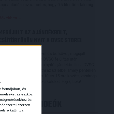
kapcsolódóan az is fontos, hogy 0,5 liter űrtartalomig
[…]
Bővebben →
MEGÚJULT AZ AJÁNDÉKBOLT,
CSÜTÖRTÖKÖN NYIT A DVSC STORE!
2026.08.05.
Ízléses, korszerű külsővel és belsővel, megújult
kínálattal vár mindenkit a DVSC felújítás után
csütörtökön 16 órakor újra nyitó ajándékboltja, a DVSC
×
Store. Érdemes ellátogatni az üzletbe, amely pénteken
10 és 18 óra, szombaton 10 és 15 óra között, vasárnap
a
pedig 12 órától várja a szurkolókat. Hajrá, Loki!
k formájában, és
Bővebben →
 amelyeket az eszköz
zönségmérésekhez és
LEGÚJABB VIDEÓK
ódszerrel szerzett
elyre kattintva