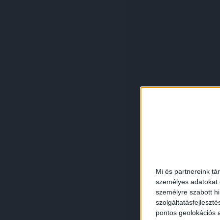
Mi és partnereink tá
személyes adatokat d
személyre szabott h
szolgáltatásfejleszté
pontos geolokációs a