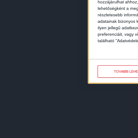
hozzájárulhat ahhoz,
lehetőségként a megf
részletesebb informác
adatainak bizonyos k
ilyen jellegű adatke
preferenciáit, vagy v
található "Adatvéde
TOVÁBBI LEH