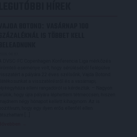
LEGUTÓBBI HÍREK
VAJDA BOTOND
VASÁRNAP 100
:
SZÁZALÉKNÁL IS TÖBBET KELL
BELEADNUNK
2026.08.07.
A DVSC-FC Copenhagen Konferencia Liga mérkőzés
örömteli eseménye volt, hogy sérüléséből felépülve
visszatért a pályára 22 éves szélsőnk, Vajda Botond.
Játékosunkat a visszatérésről és a vasárnapi,
Nyíregyháza elleni rangadóról is kérdeztük. – Nagyon
örülök, hogy újra pályára léphettem tétmeccsen, hiszen
majdnem négy hónapot kellett kihagynom. Az is
pozitívum, hogy egy ilyen erős ellenfél ellen
játszhattam […]
Bővebben →