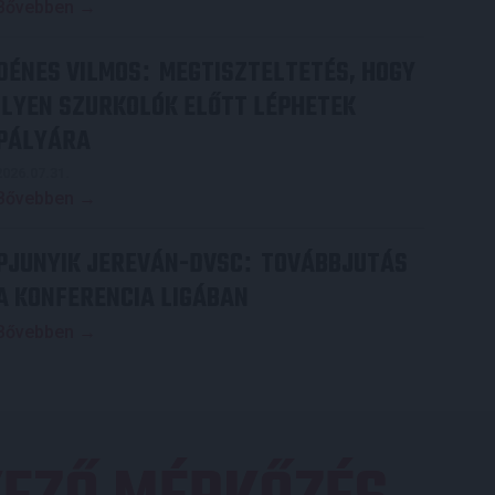
Bővebben →
DÉNES VILMOS
MEGTISZTELTETÉS, HOGY
:
ILYEN SZURKOLÓK ELŐTT LÉPHETEK
PÁLYÁRA
2026.07.31.
Bővebben →
PJUNYIK JEREVÁN-DVSC
TOVÁBBJUTÁS
:
A KONFERENCIA LIGÁBAN
Bővebben →