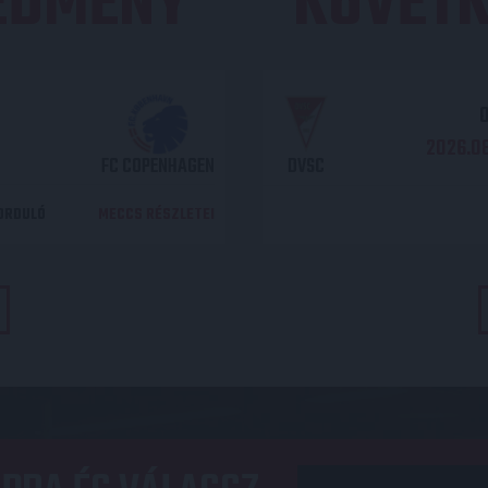
REDMÉNY
KÖVETK
O
2026.08
FC COPENHAGEN
DVSC
DORDULÓ
MECCS RÉSZLETEI