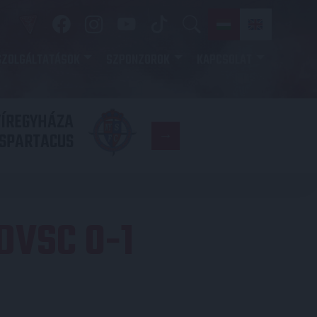
SZOLGÁLTATÁSOK
SZPONZOROK
KAPCSOLAT
YÍREGYHÁZA
FC
SPARTACUS
COPENHAGE
DVSC 0-1