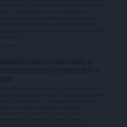
fogadta a Loki csütörtökön este az UEFA Konferencia
Liga 3. selejtezőkörének első mérkőzésén. A
kezdőcsapatban ott volt többek között Szécsi Márk,
Batik Bence és a DVSC-ben most debütáló Dénes
Vilmos is. A találkozót a hőség dacára mindkét gárda
viszonylag […]
Bővebben →
RENDKÍVÜLI HŐSÉG
TÖBB MÓDON IS
:
IGYEKSZIK SEGÍTENI A SZURKOLÓKAT A
DVSC
Nagy meccs vár csütörtökön 19 órától a Lokira és a
szurkolóira, csapatunk a dán FC Copenhagent fogadja
az UEFA Konferencia Liga selejtezőjében. Klubunk a
rendkívüli időjárási körülmények miatt több
intézkedésről is döntött a mai mérkőzésre
vonatkozóan. A stadion 6 pontján vízosztással
igyekszünk segíteni a szurkolók hidratációját, ehhez