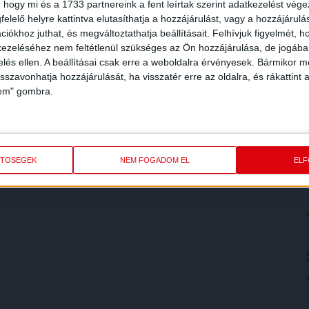
 hogy mi és a 1733 partnereink a fent leírtak szerint adatkezelést vég
elelő helyre kattintva elutasíthatja a hozzájárulást, vagy a hozzájárul
iókhoz juthat, és megváltoztathatja beállításait.
Felhívjuk figyelmét, 
ezeléséhez nem feltétlenül szükséges az Ön hozzájárulása, de jogában 
zelés ellen. A beállításai csak erre a weboldalra érvényesek. Bármikor m
isszavonhatja hozzájárulását, ha visszatér erre az oldalra, és rákattint a
lem" gombra.
ETŐSÉGEK
NEM FOGADOM EL
EL