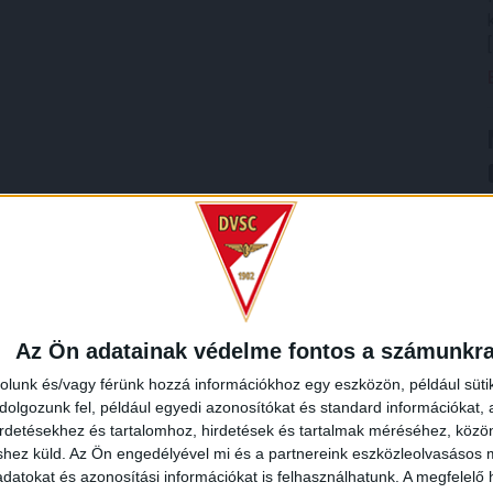
Az Ön adatainak védelme fontos a számunkr
rolunk és/vagy férünk hozzá információkhoz egy eszközön, például süti
olgozunk fel, például egyedi azonosítókat és standard információkat,
irdetésekhez és tartalomhoz, hirdetések és tartalmak méréséhez, kö
shez küld.
Az Ön engedélyével mi és a partnereink eszközleolvasásos m
datokat és azonosítási információkat is felhasználhatunk. A megfelelő h