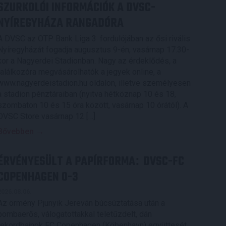
SZURKOLÓI INFORMÁCIÓK A DVSC-
NYÍREGYHÁZA RANGADÓRA
A DVSC az OTP Bank Liga 3. fordulójában az ősi rivális
Nyíregyházát fogadja augusztus 9-én, vasárnap 17.30-
kor a Nagyerdei Stadionban. Nagy az érdeklődés, a
találkozóra megvásárolhatók a jegyek online, a
www.nagyerdeistadion.hu oldalon, illetve személyesen
a stadion pénztáraiban (nyitva hétköznap 10 és 18,
szombaton 10 és 15 óra között, vasárnap 10 órától). A
DVSC Store vasárnap 12 […]
Bővebben →
ÉRVÉNYESÜLT A PAPÍRFORMA
DVSC-FC
:
COPENHAGEN 0-3
2026.08.06.
Az örmény Pjunyik Jereván búcsúztatása után a
bombaerős, válogatottakkal teletűzdelt, dán
rekordbajnok FC Copenhagen (Köbenhavn) együttesét