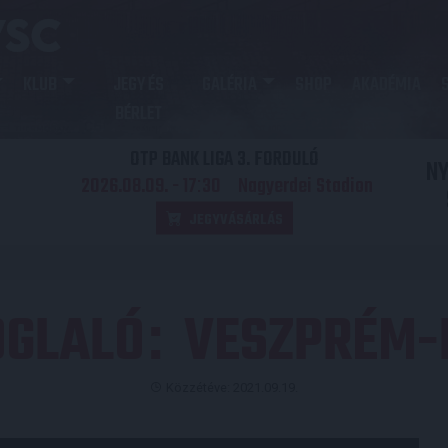
KLUB
JEGY ÉS
GALÉRIA
SHOP
AKADÉMIA
BÉRLET
OTP BANK LIGA 3. FORDULÓ
N
2026.08.09. - 17
30
Nagyerdei Stadion
:
JEGYVÁSÁRLÁS
OGLALÓ
VESZPRÉM-
:
Közzétéve: 2021.09.19.