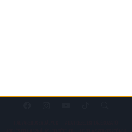
PÁLYARENDSZABÁLYOK
ADATKEZELÉSI TÁJÉKOZATÓ
JOGI ÉS FELHASZNÁLÁSI FELTÉTELEK
LEVÉL A SZERKESZTŐNEK