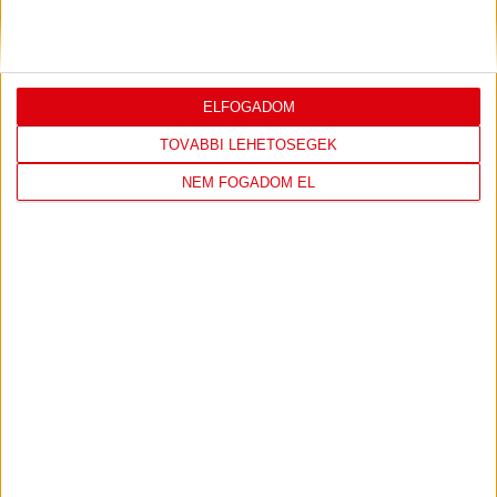
4
-
2
2026-08-02
OTP BANK LIGA 2.
MECCS
ELFOGADOM
15:30
FORDULÓ
RÉSZLETEI
TOVÁBBI LEHETŐSÉGEK
NEM FOGADOM EL
TOVÁBBI EREDMÉNYEK
KÖVETKEZŐ MÉRKŐZÉS