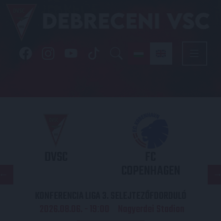
DVSC
FC
COPENHAGEN
KONFERENCIA LIGA 3. SELEJTEZŐFDORDULÓ
2026.08.06. - 19
00
Nagyerdei Stadion
: