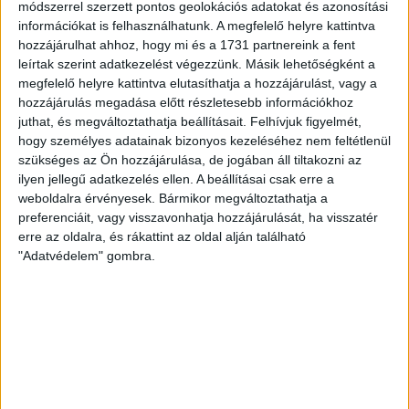
[…]
módszerrel szerzett pontos geolokációs adatokat és azonosítási
információkat is felhasználhatunk. A megfelelő helyre kattintva
Bővebben →
hozzájárulhat ahhoz, hogy mi és a 1731 partnereink a fent
leírtak szerint adatkezelést végezzünk. Másik lehetőségként a
MEGÚJULT AZ AJÁNDÉKBOLT, CSÜTÖRTÖKÖN
megfelelő helyre kattintva elutasíthatja a hozzájárulást, vagy a
hozzájárulás megadása előtt részletesebb információkhoz
NYIT A DVSC STORE!
juthat, és megváltoztathatja beállításait.
Felhívjuk figyelmét,
2026.08.05.
hogy személyes adatainak bizonyos kezeléséhez nem feltétlenül
Ízléses, korszerű külsővel és belsővel, megújult kínálattal
szükséges az Ön hozzájárulása, de jogában áll tiltakozni az
vár mindenkit a DVSC felújítás után csütörtökön 16 órakor
ilyen jellegű adatkezelés ellen. A beállításai csak erre a
újra nyitó ajándékboltja, a DVSC Store. Érdemes ellátogatni
weboldalra érvényesek. Bármikor megváltoztathatja a
preferenciáit, vagy visszavonhatja hozzájárulását, ha visszatér
az üzletbe, amely pénteken 10 és 18 óra, szombaton 10 és
erre az oldalra, és rákattint az oldal alján található
15 óra között, vasárnap pedig 12 órától várja a szurkolókat.
"Adatvédelem" gombra.
Hajrá, Loki!
Bővebben →
DVSC-COPENHAGEN
ELINDULT
:
JEGYÉRTÉKESÍTÉS, MINDEN TUDNIVALÓ ITT!
2026.08.04.