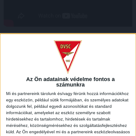
LEGUTÓBBI HÍREK
RENDKÍVÜLI HŐSÉG
TÖBB MÓDON IS
:
IGYEKSZIK SEGÍTENI A SZURKOLÓKAT A DVSC
Az Ön adatainak védelme fontos a
2026.08.06.
számunkra
Nagy meccs vár csütörtökön 19 órától a Lokira és a
Mi és partnereink tárolunk és/vagy férünk hozzá információkhoz
szurkolóira, csapatunk a dán FC Copenhagent fogadja az
egy eszközön, például sütik formájában, és személyes adatokat
UEFA Konferencia Liga selejtezőjében. Klubunk a rendkívüli
dolgozunk fel, például egyedi azonosítókat és standard
időjárási körülmények miatt több intézkedésről is döntött a
információkat, amelyeket az eszköz személyre szabott
mai mérkőzésre vonatkozóan. A stadion 6 pontján
hirdetésekhez és tartalomhoz, hirdetések és tartalmak
vízosztással igyekszünk segíteni a szurkolók hidratációját,
méréséhez, közönségmérésekhez és szolgáltatásfejlesztéshez
ehhez kapcsolódóan az is fontos, hogy 0,5 liter űrtartalomig
küld.
Az Ön engedélyével mi és a partnereink eszközleolvasásos