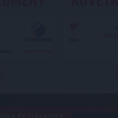
REDMÉNY
KÖVETK
O
2026.08
FC COPENHAGEN
DVSC
DORDULÓ
MECCS RÉSZLETEI