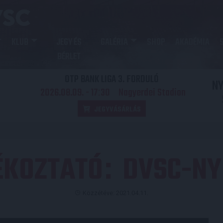
KLUB
JEGY ÉS
GALÉRIA
SHOP
AKADÉMIA
BÉRLET
OTP BANK LIGA 3. FORDULÓ
N
2026.08.09. - 17
30
Nagyerdei Stadion
:
JEGYVÁSÁRLÁS
ÉKOZTATÓ
DVSC-NY
:
Közzétéve: 2021.04.11.