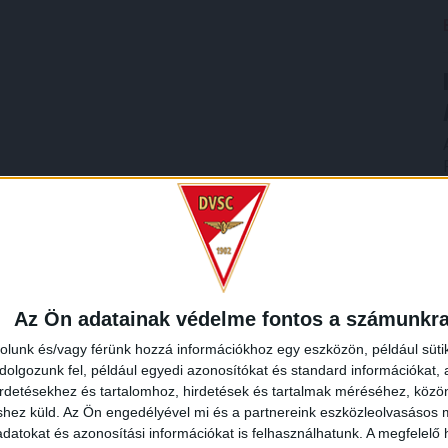
Az Ön adatainak védelme fontos a számunkr
rolunk és/vagy férünk hozzá információkhoz egy eszközön, például süti
olgozunk fel, például egyedi azonosítókat és standard információkat,
irdetésekhez és tartalomhoz, hirdetések és tartalmak méréséhez, kö
shez küld.
Az Ön engedélyével mi és a partnereink eszközleolvasásos m
datokat és azonosítási információkat is felhasználhatunk. A megfelelő h