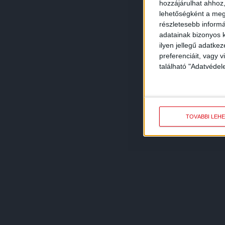
hozzájárulhat ahhoz,
lehetőségként a megf
részletesebb informác
adatainak bizonyos k
ilyen jellegű adatke
preferenciáit, vagy v
található "Adatvéde
TOVÁBBI LEH