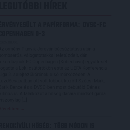
LEGUTÓBBI HÍREK
ÉRVÉNYESÜLT A PAPÍRFORMA
DVSC-FC
:
COPENHAGEN 0-3
2026.08.06.
Az örmény Pjunyik Jereván búcsúztatása után a
bombaerős, válogatottakkal teletűzdelt, dán
rekordbajnok FC Copenhagen (Köbenhavn) együttesét
fogadta a Loki csütörtökön este az UEFA Konferencia
Liga 3. selejtezőkörének első mérkőzésén. A
kezdőcsapatban ott volt többek között Szécsi Márk,
Batik Bence és a DVSC-ben most debütáló Dénes
Vilmos is. A találkozót a hőség dacára mindkét gárda
viszonylag […]
Bővebben →
RENDKÍVÜLI HŐSÉG
TÖBB MÓDON IS
: