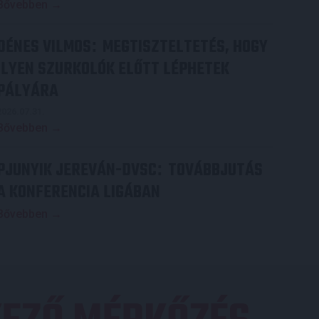
Bővebben →
DÉNES VILMOS
MEGTISZTELTETÉS, HOGY
:
ILYEN SZURKOLÓK ELŐTT LÉPHETEK
PÁLYÁRA
2026.07.31.
Bővebben →
PJUNYIK JEREVÁN-DVSC
TOVÁBBJUTÁS
:
A KONFERENCIA LIGÁBAN
Bővebben →