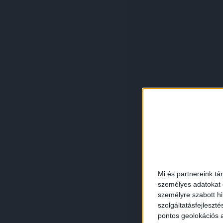
Mi és partnereink tá
személyes adatokat d
személyre szabott h
szolgáltatásfejleszté
pontos geolokációs a