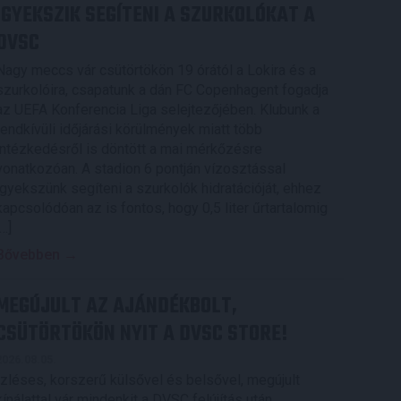
IGYEKSZIK SEGÍTENI A SZURKOLÓKAT A
DVSC
Nagy meccs vár csütörtökön 19 órától a Lokira és a
szurkolóira, csapatunk a dán FC Copenhagent fogadja
az UEFA Konferencia Liga selejtezőjében. Klubunk a
rendkívüli időjárási körülmények miatt több
intézkedésről is döntött a mai mérkőzésre
vonatkozóan. A stadion 6 pontján vízosztással
igyekszünk segíteni a szurkolók hidratációját, ehhez
kapcsolódóan az is fontos, hogy 0,5 liter űrtartalomig
[…]
Bővebben →
MEGÚJULT AZ AJÁNDÉKBOLT,
CSÜTÖRTÖKÖN NYIT A DVSC STORE!
2026.08.05.
Ízléses, korszerű külsővel és belsővel, megújult
kínálattal vár mindenkit a DVSC felújítás után