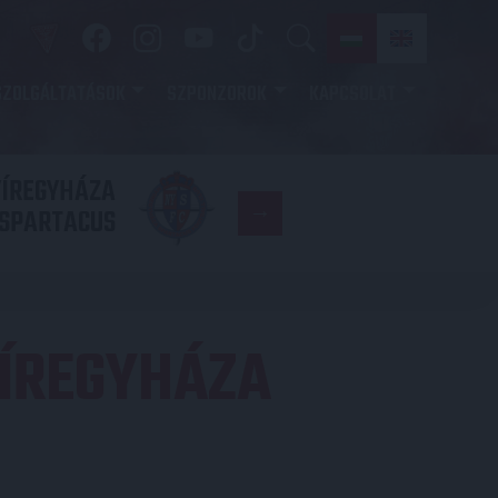
SZOLGÁLTATÁSOK
SZPONZOROK
KAPCSOLAT
YÍREGYHÁZA
FC
SPARTACUS
COPENHAGE
ÍREGYHÁZA