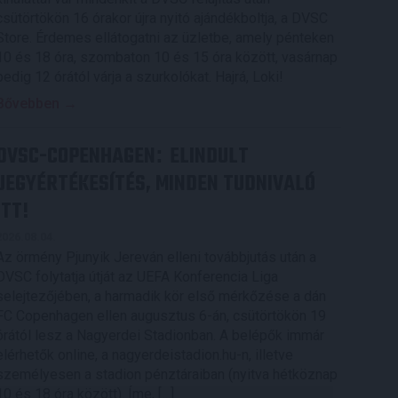
csütörtökön 16 órakor újra nyitó ajándékboltja, a DVSC
Store. Érdemes ellátogatni az üzletbe, amely pénteken
10 és 18 óra, szombaton 10 és 15 óra között, vasárnap
pedig 12 órától várja a szurkolókat. Hajrá, Loki!
Bővebben →
DVSC-COPENHAGEN
ELINDULT
:
JEGYÉRTÉKESÍTÉS, MINDEN TUDNIVALÓ
ITT!
2026.08.04.
Az örmény Pjunyik Jereván elleni továbbjutás után a
DVSC folytatja útját az UEFA Konferencia Liga
selejtezőjében, a harmadik kör első mérkőzése a dán
FC Copenhagen ellen augusztus 6-án, csütörtökön 19
órától lesz a Nagyerdei Stadionban. A belépők immár
elérhetők online, a nagyerdeistadion.hu-n, illetve
személyesen a stadion pénztáraiban (nyitva hétköznap
10 és 18 óra között). Íme, […]