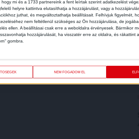
 hogy mi és a 1733 partnereink a fent leírtak szerint adatkezelést vég
elelő helyre kattintva elutasíthatja a hozzájárulást, vagy a hozzájárul
iókhoz juthat, és megváltoztathatja beállításait.
Felhívjuk figyelmét, 
ezeléséhez nem feltétlenül szükséges az Ön hozzájárulása, de jogában 
zelés ellen. A beállításai csak erre a weboldalra érvényesek. Bármikor m
isszavonhatja hozzájárulását, ha visszatér erre az oldalra, és rákattint a
lem" gombra.
ETŐSÉGEK
NEM FOGADOM EL
EL