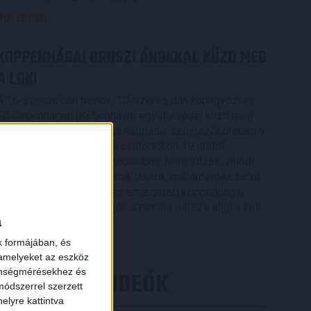
Bővebben →
KOPPENHÁGAI OROSZLÁNOKKAL KÜZD MEG
A LOKI
A 16-szoros dán bajnok, 10-szeres dán kupagyőztes
FC Copenhagen (Köbenhavn) együttesével küzd meg
az UEFA Konferencia Liga harmadik selejtezőkörében a
DVSC, az első mérkőzés csütörtökön 19 órától
kezdődik a Nagyerdei Stadionban. Nem túlzás, valódi
nagyvad akadt a Loki útjába, lássuk, mit érdemes tudni
×
az Oroszlánok becenéven emlegetett koppenhágai
csapatról. A futballrajongók számára persze aligha kell
a
[…]
k formájában, és
Bővebben →
 amelyeket az eszköz
zönségmérésekhez és
LEGÚJABB VIDEÓK
ódszerrel szerzett
elyre kattintva