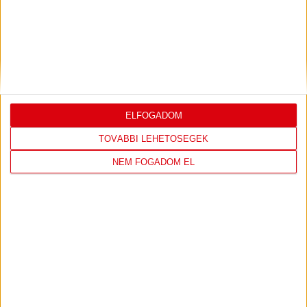
DVSC
FC
COPENHAGEN
19
:
00
ELFOGADOM
TOVÁBBI LEHETŐSÉGEK
2026-08-
KONFERENCIA LIGA 3.
MECCS
NEM FOGADOM EL
06 19:00
SELEJTEZŐFDORDULÓ
RÉSZLETEI
TOVÁBBI EREDMÉNYEK
KÖVETKEZŐ MÉRKŐZÉS