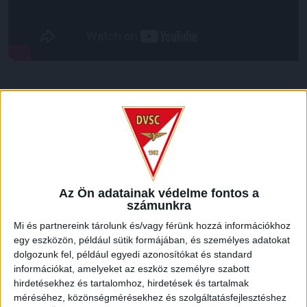
LEGUTÓBBI HÍREK
VAJDA BOTOND
VASÁRNAP 100
:
SZÁZALÉKNÁL IS TÖBBET KELL BELEADNUNK
2026.08.07.
Az Ön adatainak védelme fontos a
A DVSC-FC Copenhagen Konferencia Liga mérkőzés
számunkra
örömteli eseménye volt, hogy sérüléséből felépülve
Mi és partnereink tárolunk és/vagy férünk hozzá információkhoz
visszatért a pályára 22 éves szélsőnk, Vajda Botond.
egy eszközön, például sütik formájában, és személyes adatokat
Játékosunkat a visszatérésről és a vasárnapi, Nyíregyháza
dolgozunk fel, például egyedi azonosítókat és standard
elleni rangadóról is kérdeztük. – Nagyon örülök, hogy újra
információkat, amelyeket az eszköz személyre szabott
pályára léphettem tétmeccsen, hiszen majdnem négy
hirdetésekhez és tartalomhoz, hirdetések és tartalmak
hónapot kellett kihagynom. Az is pozitívum, hogy egy ilyen
méréséhez, közönségmérésekhez és szolgáltatásfejlesztéshez