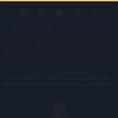
PÁLYARENDSZABÁLYOK
ADATKEZELÉSI TÁJÉKOZATÓ
JOGI ÉS FELHASZNÁLÁSI FELTÉTELEK
LEVÉL A SZERKESZTŐNEK
IMPRESSZUM
KAPCSOLAT
BELSŐ VISSZAÉLÉS-BEJELENTÉSI TÁJÉKOZTATÓ DVSC FUTBALL ZRT.
© 2026
DVSC Futball Zrt.
Minden jog fenntartva.
Az oldalon található írott és képi anyagok csak a forrás megjelölésével, internetes
felhasználás esetén élő hivatkozás elhelyezésével (forrás: dvsc.hu) használhatóak fel.