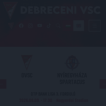
DVSC
NYÍREGYHÁZA
SPARTACUS
OTP BANK LIGA 3. FORDULÓ
2026.08.09. - 17
30
Nagyerdei Stadion
: