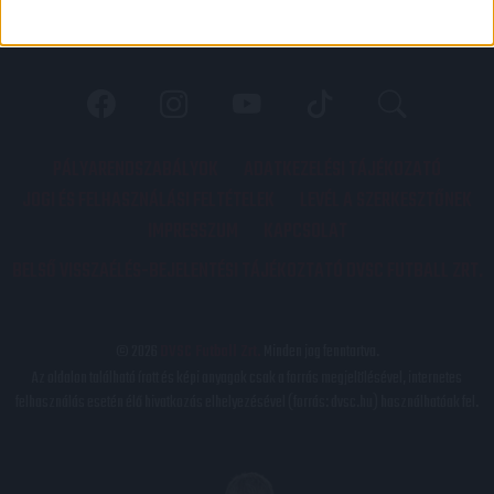
PÁLYARENDSZABÁLYOK
ADATKEZELÉSI TÁJÉKOZATÓ
JOGI ÉS FELHASZNÁLÁSI FELTÉTELEK
LEVÉL A SZERKESZTŐNEK
IMPRESSZUM
KAPCSOLAT
BELSŐ VISSZAÉLÉS-BEJELENTÉSI TÁJÉKOZTATÓ DVSC FUTBALL ZRT.
© 2026
DVSC Futball Zrt.
Minden jog fenntartva.
Az oldalon található írott és képi anyagok csak a forrás megjelölésével, internetes
felhasználás esetén élő hivatkozás elhelyezésével (forrás: dvsc.hu) használhatóak fel.