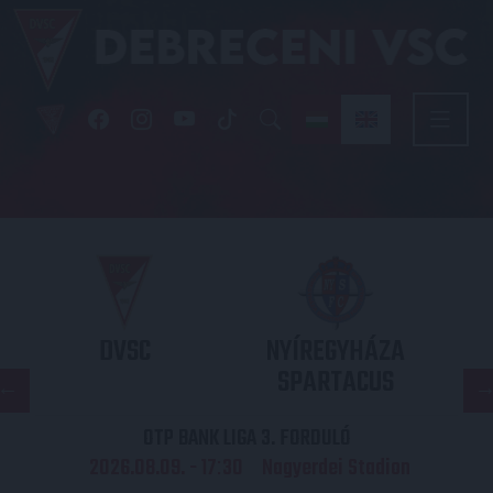
DVSC
NYÍREGYHÁZA
SPARTACUS
OTP BANK LIGA 3. FORDULÓ
2026.08.09. - 17
30
Nagyerdei Stadion
: