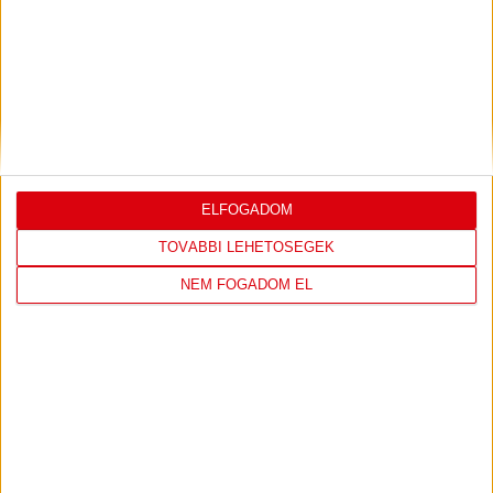
DVSC
FC
COPENHAGEN
0
-
3
ELFOGADOM
TOVÁBBI LEHETŐSÉGEK
NEM FOGADOM EL
2026-08-
KONFERENCIA LIGA 3.
MECCS
06 19:00
SELEJTEZŐFDORDULÓ
RÉSZLETEI
TOVÁBBI EREDMÉNYEK