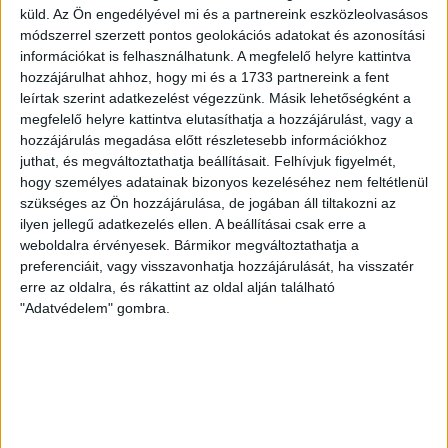
[…]
küld.
Az Ön engedélyével mi és a partnereink eszközleolvasásos
Bővebben →
módszerrel szerzett pontos geolokációs adatokat és azonosítási
információkat is felhasználhatunk. A megfelelő helyre kattintva
hozzájárulhat ahhoz, hogy mi és a 1733 partnereink a fent
VAJDA BOTOND
VASÁRNAP 100
:
leírtak szerint adatkezelést végezzünk. Másik lehetőségként a
SZÁZALÉKNÁL IS TÖBBET KELL BELEADNUNK
megfelelő helyre kattintva elutasíthatja a hozzájárulást, vagy a
hozzájárulás megadása előtt részletesebb információkhoz
2026.08.07.
juthat, és megváltoztathatja beállításait.
Felhívjuk figyelmét,
A DVSC-FC Copenhagen Konferencia Liga mérkőzés
hogy személyes adatainak bizonyos kezeléséhez nem feltétlenül
örömteli eseménye volt, hogy sérüléséből felépülve
szükséges az Ön hozzájárulása, de jogában áll tiltakozni az
visszatért a pályára 22 éves szélsőnk, Vajda Botond.
ilyen jellegű adatkezelés ellen. A beállításai csak erre a
Játékosunkat a visszatérésről és a vasárnapi, Nyíregyháza
weboldalra érvényesek. Bármikor megváltoztathatja a
elleni rangadóról is kérdeztük. – Nagyon örülök, hogy újra
preferenciáit, vagy visszavonhatja hozzájárulását, ha visszatér
pályára léphettem tétmeccsen, hiszen majdnem négy
erre az oldalra, és rákattint az oldal alján található
hónapot kellett kihagynom. Az is pozitívum, hogy egy ilyen
"Adatvédelem" gombra.
erős ellenfél ellen játszhattam […]
Bővebben →
SZURKOLÓI INFORMÁCIÓK A DVSC-