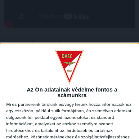
LEGUTÓBBI HÍREK
70 ÉVES LETT KEREKES GYÖRGY, A VALAHA
VOLT EGYIK LEGJOBB DEBRECENI CSATÁR
2026.08.08.
Az Ön adatainak védelme fontos a
Ma ünnepli 70. születésnapját Kerekes György. A debreceni
számunkra
születésű támadó a debreceni Titászban, majd a DMTE-ben
Mi és partnereink tárolunk és/vagy férünk hozzá információkhoz
kezdte, később játszott Pécsen, az Újpestben, az FTC-ben
egy eszközön, például sütik formájában, és személyes adatokat
és a Videotonban is, ám pályafutása csúcspontját
dolgozunk fel, például egyedi azonosítókat és standard
egyértelműen a Lokiban töltött évek jelentették. A népszerű
információkat, amelyeket az eszköz személyre szabott
Gurigának hihetetlen érzéke volt a játékhoz és a
hirdetésekhez és tartalomhoz, hirdetések és tartalmak
gólszerzéshez, amit jól mutat, hogy a DMVSC-ben eltöltött
méréséhez, közönségmérésekhez és szolgáltatásfejlesztéshez