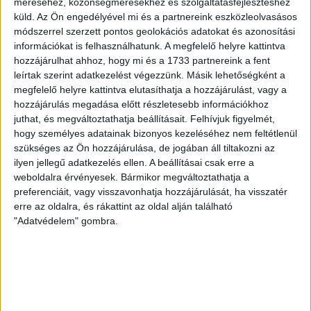
visszatért a pályára 22 éves szélsőnk, Vajda Botond.
méréséhez, közönségmérésekhez és szolgáltatásfejlesztéshez
Játékosunkat a visszatérésről és a vasárnapi, Nyíregyháza
küld.
Az Ön engedélyével mi és a partnereink eszközleolvasásos
elleni rangadóról is kérdeztük. – Nagyon örülök, hogy újra
módszerrel szerzett pontos geolokációs adatokat és azonosítási
pályára léphettem tétmeccsen, hiszen majdnem négy
információkat is felhasználhatunk. A megfelelő helyre kattintva
hozzájárulhat ahhoz, hogy mi és a 1733 partnereink a fent
hónapot kellett kihagynom. Az is pozitívum, hogy egy ilyen
leírtak szerint adatkezelést végezzünk. Másik lehetőségként a
erős ellenfél ellen játszhattam […]
megfelelő helyre kattintva elutasíthatja a hozzájárulást, vagy a
Bővebben →
hozzájárulás megadása előtt részletesebb információkhoz
juthat, és megváltoztathatja beállításait.
Felhívjuk figyelmét,
SZURKOLÓI INFORMÁCIÓK A DVSC-
hogy személyes adatainak bizonyos kezeléséhez nem feltétlenül
szükséges az Ön hozzájárulása, de jogában áll tiltakozni az
NYÍREGYHÁZA RANGADÓRA
ilyen jellegű adatkezelés ellen. A beállításai csak erre a
weboldalra érvényesek. Bármikor megváltoztathatja a
A DVSC az OTP Bank Liga 3. fordulójában az ősi rivális
preferenciáit, vagy visszavonhatja hozzájárulását, ha visszatér
Nyíregyházát fogadja augusztus 9-én, vasárnap 17.30-kor a
erre az oldalra, és rákattint az oldal alján található
Nagyerdei Stadionban. Nagy az érdeklődés, a találkozóra
"Adatvédelem" gombra.
megvásárolhatók a jegyek online, a
www.nagyerdeistadion.hu oldalon, illetve személyesen a
stadion pénztáraiban (nyitva hétköznap 10 és 18,
szombaton 10 és 15 óra között, vasárnap 10 órától). A DVSC
Store vasárnap 12 […]
Bővebben →