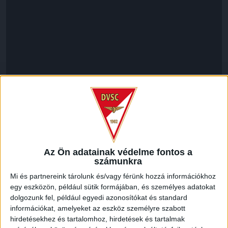
LEGUTÓBBI HÍREK
Az Ön adatainak védelme fontos a
VAJDA BOTOND
VASÁRNAP 100
:
számunkra
SZÁZALÉKNÁL IS TÖBBET KELL BELEADNUNK
Mi és partnereink tárolunk és/vagy férünk hozzá információkhoz
egy eszközön, például sütik formájában, és személyes adatokat
2026.08.07.
dolgozunk fel, például egyedi azonosítókat és standard
A DVSC-FC Copenhagen Konferencia Liga mérkőzés
információkat, amelyeket az eszköz személyre szabott
örömteli eseménye volt, hogy sérüléséből felépülve
hirdetésekhez és tartalomhoz, hirdetések és tartalmak