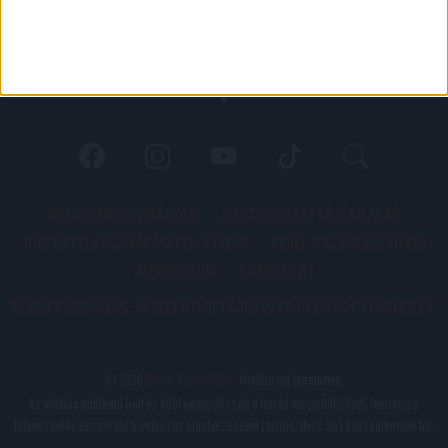
PÁLYARENDSZABÁLYOK
ADATKEZELÉSI TÁJÉKOZATÓ
JOGI ÉS FELHASZNÁLÁSI FELTÉTELEK
LEVÉL A SZERKESZTŐNEK
IMPRESSZUM
KAPCSOLAT
BELSŐ VISSZAÉLÉS-BEJELENTÉSI TÁJÉKOZTATÓ DVSC FUTBALL ZRT.
© 2026
DVSC Futball Zrt.
Minden jog fenntartva.
Az oldalon található írott és képi anyagok csak a forrás megjelölésével, internetes
felhasználás esetén élő hivatkozás elhelyezésével (forrás: dvsc.hu) használhatóak fel.