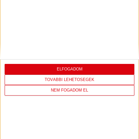
LEGUTÓBBI EREDMÉNY
DVSC
FC
COPENHAGEN
ELFOGADOM
19
:
00
TOVÁBBI LEHETŐSÉGEK
NEM FOGADOM EL
2026-08-
KONFERENCIA LIGA 3.
MECCS
06 19:00
SELEJTEZŐFDORDULÓ
RÉSZLETEI
TOVÁBBI EREDMÉNYEK