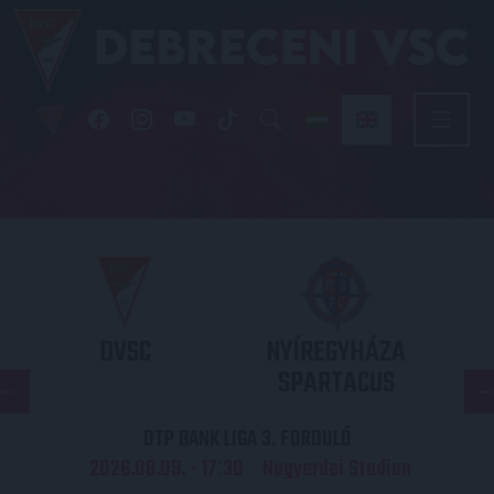
DVSC
NYÍREGYHÁZA
SPARTACUS
OTP BANK LIGA 3. FORDULÓ
2026.08.09. - 17
30
Nagyerdei Stadion
: