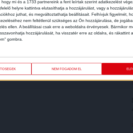
 hogy mi és a 1733 partnereink a fent leírtak szerint adatkezelést vég
elelő helyre kattintva elutasíthatja a hozzájárulást, vagy a hozzájárul
iókhoz juthat, és megváltoztathatja beállításait.
Felhívjuk figyelmét, 
ezeléséhez nem feltétlenül szükséges az Ön hozzájárulása, de jogában 
zelés ellen. A beállításai csak erre a weboldalra érvényesek. Bármikor m
isszavonhatja hozzájárulását, ha visszatér erre az oldalra, és rákattint a
lem" gombra.
ETŐSÉGEK
NEM FOGADOM EL
EL