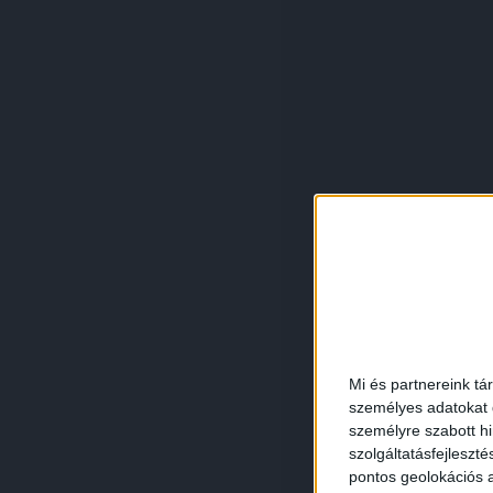
Mi és partnereink tá
személyes adatokat d
személyre szabott h
szolgáltatásfejleszté
pontos geolokációs a