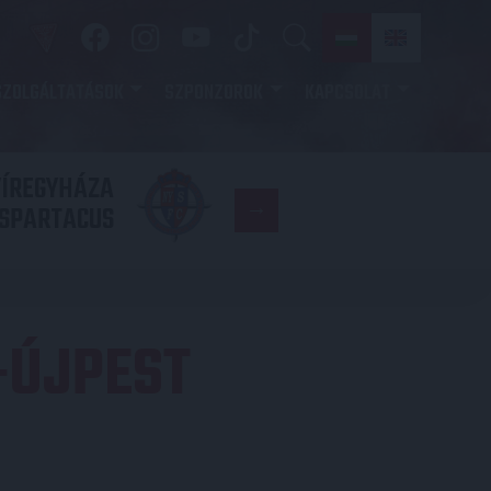
SZOLGÁLTATÁSOK
SZPONZOROK
KAPCSOLAT
YÍREGYHÁZA
FC
SPARTACUS
COPENHAGE
-ÚJPEST