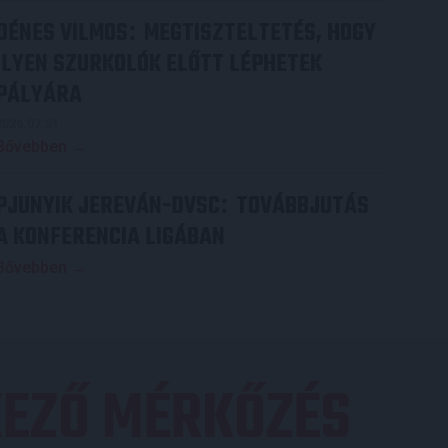
DÉNES VILMOS
MEGTISZTELTETÉS, HOGY
:
ILYEN SZURKOLÓK ELŐTT LÉPHETEK
PÁLYÁRA
2026.07.31.
Bővebben →
PJUNYIK JEREVÁN-DVSC
TOVÁBBJUTÁS
:
A KONFERENCIA LIGÁBAN
Bővebben →
EZŐ MÉRKŐZÉS