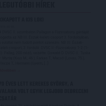
LEGUTÓBBI HÍREK
KIKAPOTT A KIS LOKI
2026.08.08.
A DVSC II. szombaton Pallagon a Füzesabony gárdáját
fogadta az NB III. Észak-keleti csoport 3. fordulójában,
s ezúttal nem tudott pontot szerezni. NB III. Észak-
keleti csoport, 3. forduló. DVSC II.-Füzesabony 1-2 (1-
1). Pallag, 200 néző, vezette: Oswald D. DVSC II.: Tuska
– Myrtaj (Kiss M., 46.), Farkas T., Macsó (Lovas, 75.),
Vincze T., Hermann (Gyenti, […]
Bővebben →
70 ÉVES LETT KEREKES GYÖRGY, A
VALAHA VOLT EGYIK LEGJOBB DEBRECENI
CSATÁR
Ma ünnepli 70. születésnapját Kerekes György. A