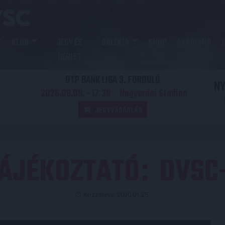
KLUB
JEGY ÉS
GALÉRIA
SHOP
AKADÉMIA
BÉRLET
OTP BANK LIGA 3. FORDULÓ
N
2026.08.09. - 17
30
Nagyerdei Stadion
:
JEGYVÁSÁRLÁS
ÁJÉKOZTATÓ
DVSC
:
Közzétéve: 2020.01.25.