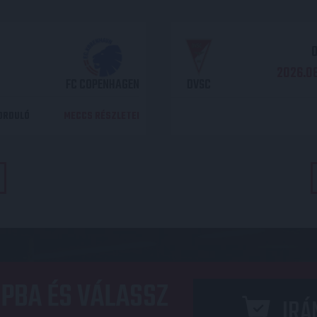
O
2026.08
FC COPENHAGEN
DVSC
DORDULÓ
MECCS RÉSZLETEI
PBA ÉS VÁLASSZ
IRÁ