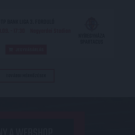
TP BANK LIGA 3. FORDULÓ
.09. - 17
30
Nagyerdei Stadion
:
NYÍREGYHÁZA
SPARTACUS
JEGYVÁSÁRLÁS
TOVÁBBI MÉRKŐZÉSEK
NY A WEBSHOP