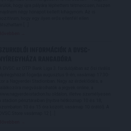
örülök, hogy újra pályára léphettem tétmeccsen, hiszen
majdnem négy hónapot kellett kihagynom. Az is
pozitívum, hogy egy ilyen erős ellenfél ellen
játszhattam […]
Bővebben →
SZURKOLÓI INFORMÁCIÓK A DVSC-
NYÍREGYHÁZA RANGADÓRA
A DVSC az OTP Bank Liga 3. fordulójában az ősi rivális
Nyíregyházát fogadja augusztus 9-én, vasárnap 17.30-
kor a Nagyerdei Stadionban. Nagy az érdeklődés, a
találkozóra megvásárolhatók a jegyek online, a
www.nagyerdeistadion.hu oldalon, illetve személyesen
a stadion pénztáraiban (nyitva hétköznap 10 és 18,
szombaton 10 és 15 óra között, vasárnap 10 órától). A
DVSC Store vasárnap 12 […]
Bővebben →