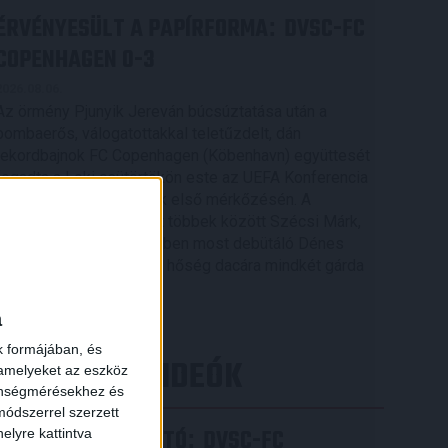
ÉRVÉNYESÜLT A PAPÍRFORMA
DVSC-FC
:
COPENHAGEN 0-3
2026.08.06.
Az örmény Pjunyik Jereván búcsúztatása után a
bombaerős, válogatottakkal teletűzdelt, dán
rekordbajnok FC Copenhagen (Köbenhavn) együttesét
fogadta a Loki csütörtökön este az UEFA Konferencia
Liga 3. selejtezőkörének első mérkőzésén. A
kezdőcsapatban ott volt többek között Szécsi Márk,
Batik Bence és a DVSC-ben most debütáló Dénes
×
Vilmos is. A találkozót a hőség dacára mindkét gárda
viszonylag […]
a
Bővebben →
k formájában, és
LEGÚJABB VIDEÓK
 amelyeket az eszköz
zönségmérésekhez és
ódszerrel szerzett
SAJTÓTÁJÉKOZTATÓ
DVSC-FC
:
elyre kattintva