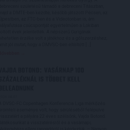
debreceni születésű támadó a debreceni Titászban,
majd a DMTE-ben kezdte, később játszott Pécsen, az
Újpestben, az FTC-ben és a Videotonban is, ám
pályafutása csúcspontját egyértelműen a Lokiban
töltött évek jelentették. A népszerű Gurigának
hihetetlen érzéke volt a játékhoz és a gólszerzéshez,
amit jól mutat, hogy a DMVSC-ben eltöltött […]
Bővebben →
VAJDA BOTOND
VASÁRNAP 100
:
SZÁZALÉKNÁL IS TÖBBET KELL
BELEADNUNK
2026.08.07.
A DVSC-FC Copenhagen Konferencia Liga mérkőzés
örömteli eseménye volt, hogy sérüléséből felépülve
visszatért a pályára 22 éves szélsőnk, Vajda Botond.
Játékosunkat a visszatérésről és a vasárnapi,
Nyíregyháza elleni rangadóról is kérdeztük. – Nagyon