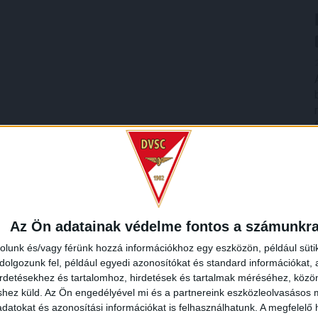
Az Ön adatainak védelme fontos a számunkr
rolunk és/vagy férünk hozzá információkhoz egy eszközön, például süti
olgozunk fel, például egyedi azonosítókat és standard információkat,
irdetésekhez és tartalomhoz, hirdetések és tartalmak méréséhez, kö
shez küld.
Az Ön engedélyével mi és a partnereink eszközleolvasásos m
datokat és azonosítási információkat is felhasználhatunk. A megfelelő h