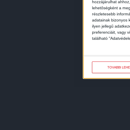
hozzájárulhat ahhoz,
lehetőségként a megf
részletesebb informác
adatainak bizonyos k
ilyen jellegű adatke
preferenciáit, vagy v
található "Adatvéde
TOVÁBBI LEH