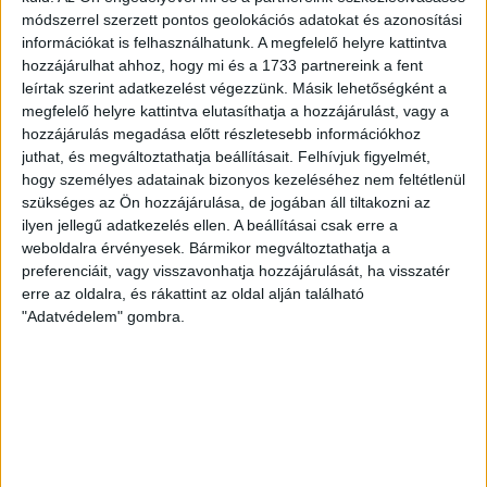
Bővebben →
módszerrel szerzett pontos geolokációs adatokat és azonosítási
információkat is felhasználhatunk. A megfelelő helyre kattintva
KIKAPOTT A KIS LOKI
hozzájárulhat ahhoz, hogy mi és a 1733 partnereink a fent
leírtak szerint adatkezelést végezzünk. Másik lehetőségként a
2026.08.08.
megfelelő helyre kattintva elutasíthatja a hozzájárulást, vagy a
A DVSC II. szombaton Pallagon a Füzesabony gárdáját
hozzájárulás megadása előtt részletesebb információkhoz
fogadta az NB III. Észak-keleti csoport 3. fordulójában, s
juthat, és megváltoztathatja beállításait.
Felhívjuk figyelmét,
ezúttal nem tudott pontot szerezni. NB III. Észak-keleti
hogy személyes adatainak bizonyos kezeléséhez nem feltétlenül
csoport, 3. forduló. DVSC II.-Füzesabony 1-2 (1-1). Pallag,
szükséges az Ön hozzájárulása, de jogában áll tiltakozni az
200 néző, vezette: Oswald D. DVSC II.: Tuska – Myrtaj (Kiss
ilyen jellegű adatkezelés ellen. A beállításai csak erre a
M., 46.), Farkas T., Macsó (Lovas, 75.), Vincze T., Hermann
weboldalra érvényesek. Bármikor megváltoztathatja a
(Gyenti, […]
preferenciáit, vagy visszavonhatja hozzájárulását, ha visszatér
erre az oldalra, és rákattint az oldal alján található
Bővebben →
"Adatvédelem" gombra.
70 ÉVES LETT KEREKES GYÖRGY, A VALAHA
VOLT EGYIK LEGJOBB DEBRECENI CSATÁR
Ma ünnepli 70. születésnapját Kerekes György. A debreceni
születésű támadó a debreceni Titászban, majd a DMTE-ben
kezdte, később játszott Pécsen, az Újpestben, az FTC-ben