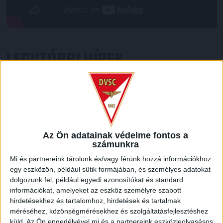
LEGUTÓBBI HÍREK
GYŐZELEM A RANGADÓN
DVSC-
:
NYÍREGYHÁZA 1-0
2026.08.09.
Hamisítatlan rangadóhangulatban lépett pályára a DVSC az
Az Ön adatainak védelme fontos a
OTP Bank Liga 3. fordulójában, hiszen vasárnap délután az
számunkra
ősi rivális Nyíregyházát fogadta. A kezdőcsapatban helyet
Mi és partnereink tárolunk és/vagy férünk hozzá információkhoz
kapott az ifjú, saját nevelésű Sain Balázs is, a
egy eszközön, például sütik formájában, és személyes adatokat
támadószekcióban Szendrei Ákost Dzsudzsák Balázs,
dolgozunk fel, például egyedi azonosítókat és standard
illetve a két szélről Dénes Vilmos és Cibla Flórián
információkat, amelyeket az eszköz személyre szabott
támogatta. A mérkőzés jó iramban kezdődött, mindkét gárda
hirdetésekhez és tartalomhoz, hirdetések és tartalmak
jelentkezett […]
méréséhez, közönségmérésekhez és szolgáltatásfejlesztéshez
küld.
Az Ön engedélyével mi és a partnereink eszközleolvasásos