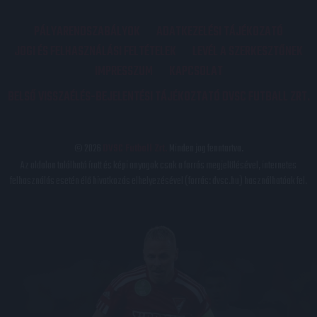
PÁLYARENDSZABÁLYOK
ADATKEZELÉSI TÁJÉKOZATÓ
JOGI ÉS FELHASZNÁLÁSI FELTÉTELEK
LEVÉL A SZERKESZTŐNEK
IMPRESSZUM
KAPCSOLAT
BELSŐ VISSZAÉLÉS-BEJELENTÉSI TÁJÉKOZTATÓ DVSC FUTBALL ZRT.
© 2026
DVSC Futball Zrt.
Minden jog fenntartva.
Az oldalon található írott és képi anyagok csak a forrás megjelölésével, internetes
felhasználás esetén élő hivatkozás elhelyezésével (forrás: dvsc.hu) használhatóak fel.