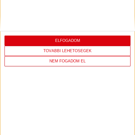
DVSC
NYÍREGYHÁZA
SPARTACUS
1
-
0
ELFOGADOM
2026-08-09
OTP BANK LIGA 3.
MECCS
TOVÁBBI LEHETŐSÉGEK
17:30
FORDULÓ
RÉSZLETEI
NEM FOGADOM EL
TOVÁBBI EREDMÉNYEK
KÖVETKEZŐ MÉRKŐZÉS