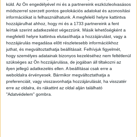
[…]
küld.
Az Ön engedélyével mi és a partnereink eszközleolvasásos
Bővebben →
módszerrel szerzett pontos geolokációs adatokat és azonosítási
információkat is felhasználhatunk. A megfelelő helyre kattintva
hozzájárulhat ahhoz, hogy mi és a 1733 partnereink a fent
VAJDA BOTOND
VASÁRNAP 100
:
leírtak szerint adatkezelést végezzünk. Másik lehetőségként a
SZÁZALÉKNÁL IS TÖBBET KELL BELEADNUNK
megfelelő helyre kattintva elutasíthatja a hozzájárulást, vagy a
hozzájárulás megadása előtt részletesebb információkhoz
2026.08.07.
juthat, és megváltoztathatja beállításait.
Felhívjuk figyelmét,
A DVSC-FC Copenhagen Konferencia Liga mérkőzés
hogy személyes adatainak bizonyos kezeléséhez nem feltétlenül
örömteli eseménye volt, hogy sérüléséből felépülve
szükséges az Ön hozzájárulása, de jogában áll tiltakozni az
visszatért a pályára 22 éves szélsőnk, Vajda Botond.
ilyen jellegű adatkezelés ellen. A beállításai csak erre a
Játékosunkat a visszatérésről és a vasárnapi, Nyíregyháza
weboldalra érvényesek. Bármikor megváltoztathatja a
elleni rangadóról is kérdeztük. – Nagyon örülök, hogy újra
preferenciáit, vagy visszavonhatja hozzájárulását, ha visszatér
pályára léphettem tétmeccsen, hiszen majdnem négy
erre az oldalra, és rákattint az oldal alján található
hónapot kellett kihagynom. Az is pozitívum, hogy egy ilyen
"Adatvédelem" gombra.
erős ellenfél ellen játszhattam […]
Bővebben →
SZURKOLÓI INFORMÁCIÓK A DVSC-