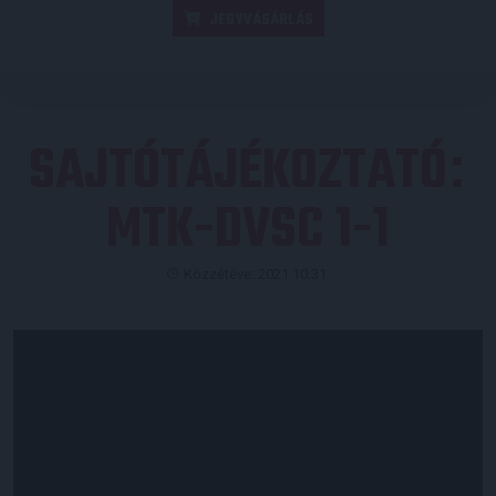
JEGYVÁSÁRLÁS
SAJTÓTÁJÉKOZTATÓ
:
MTK-DVSC 1-1
Közzétéve: 2021.10.31.