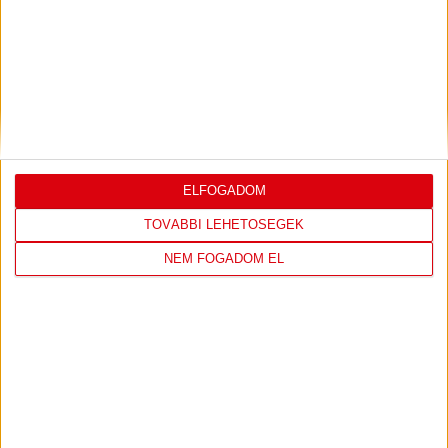
DVSC
FC
COPENHAGEN
0
-
3
ELFOGADOM
TOVÁBBI LEHETŐSÉGEK
NEM FOGADOM EL
2026-08-
KONFERENCIA LIGA 3.
MECCS
06 19:00
SELEJTEZŐFDORDULÓ
RÉSZLETEI
TOVÁBBI EREDMÉNYEK