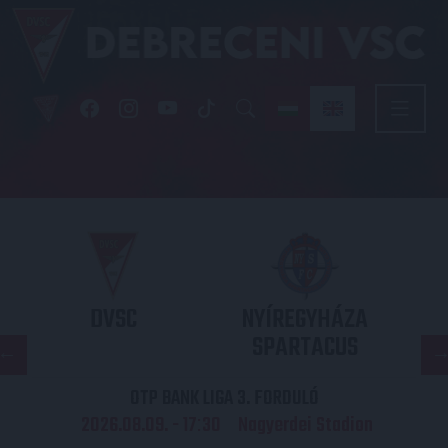
DVSC
NYÍREGYHÁZA
SPARTACUS
OTP BANK LIGA 3. FORDULÓ
2026.08.09. - 17
30
Nagyerdei Stadion
: