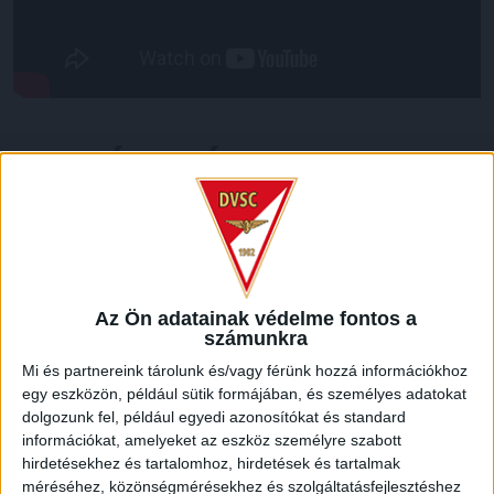
LEGUTÓBBI HÍREK
70 ÉVES LETT KEREKES GYÖRGY, A VALAHA
VOLT EGYIK LEGJOBB DEBRECENI CSATÁR
2026.08.08.
Az Ön adatainak védelme fontos a
Ma ünnepli 70. születésnapját Kerekes György. A debreceni
számunkra
születésű támadó a debreceni Titászban, majd a DMTE-ben
Mi és partnereink tárolunk és/vagy férünk hozzá információkhoz
kezdte, később játszott Pécsen, az Újpestben, az FTC-ben
egy eszközön, például sütik formájában, és személyes adatokat
és a Videotonban is, ám pályafutása csúcspontját
dolgozunk fel, például egyedi azonosítókat és standard
egyértelműen a Lokiban töltött évek jelentették. A népszerű
információkat, amelyeket az eszköz személyre szabott
Gurigának hihetetlen érzéke volt a játékhoz és a
hirdetésekhez és tartalomhoz, hirdetések és tartalmak
gólszerzéshez, amit jól mutat, hogy a DMVSC-ben eltöltött
méréséhez, közönségmérésekhez és szolgáltatásfejlesztéshez