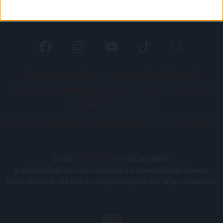
PÁLYARENDSZABÁLYOK
ADATKEZELÉSI TÁJÉKOZATÓ
JOGI ÉS FELHASZNÁLÁSI FELTÉTELEK
LEVÉL A SZERKESZTŐNEK
IMPRESSZUM
KAPCSOLAT
BELSŐ VISSZAÉLÉS-BEJELENTÉSI TÁJÉKOZTATÓ DVSC FUTBALL ZRT.
© 2026
DVSC Futball Zrt.
Minden jog fenntartva.
Az oldalon található írott és képi anyagok csak a forrás megjelölésével, internetes
felhasználás esetén élő hivatkozás elhelyezésével (forrás: dvsc.hu) használhatóak fel.