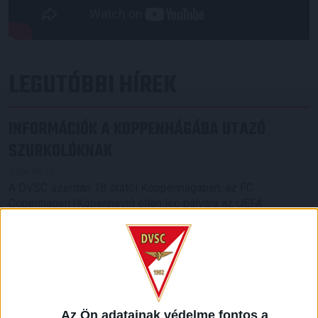
LEGUTÓBBI HÍREK
INFORMÁCIÓK A KOPPENHÁGÁBA UTAZÓ
SZURKOLÓKNAK
2026.08.10.
A DVSC szerdán 18 órától Koppenhágában, az FC
Copenhagen (Köbenhavn) ellen lép pályára az UEFA
Konferencia Liga harmadik selejtezőkörének második
mérkőzésén. Az itthoni vereség dacára hűséges szurkolóink
Dániába is elkísérik a csapatot, nekik szeretnénk néhány
információval segíteni. A találkozóra szóló belépőket
érdemes beszerezni online, a jegyek a következő linken
elérhetők: https://billet.fck.dk/Stadium?
eventId=8549&reservationId=145110&secretLinkKey=dd10
Az Ön adatainak védelme fontos a