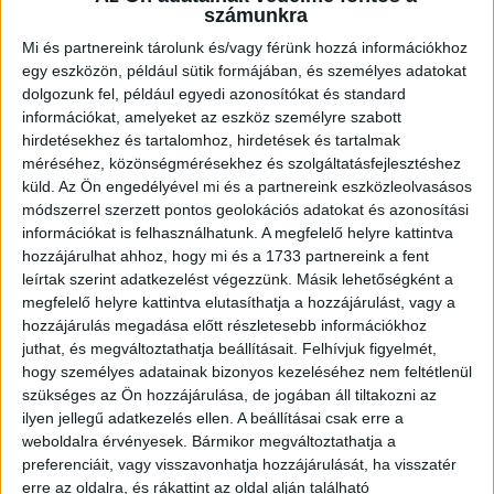
számunkra
Itt összesen 1000 darab […]
Bővebben →
Mi és partnereink tárolunk és/vagy férünk hozzá információkhoz
egy eszközön, például sütik formájában, és személyes adatokat
dolgozunk fel, például egyedi azonosítókat és standard
GYŐZELEM A RANGADÓN
DVSC-
:
információkat, amelyeket az eszköz személyre szabott
NYÍREGYHÁZA 1-0
hirdetésekhez és tartalomhoz, hirdetések és tartalmak
méréséhez, közönségmérésekhez és szolgáltatásfejlesztéshez
2026.08.09.
küld.
Az Ön engedélyével mi és a partnereink eszközleolvasásos
Hamisítatlan rangadóhangulatban lépett pályára a DVSC az
módszerrel szerzett pontos geolokációs adatokat és azonosítási
OTP Bank Liga 3. fordulójában, hiszen vasárnap délután az
információkat is felhasználhatunk. A megfelelő helyre kattintva
ősi rivális Nyíregyházát fogadta. A kezdőcsapatban helyet
hozzájárulhat ahhoz, hogy mi és a 1733 partnereink a fent
kapott az ifjú, saját nevelésű Sain Balázs is, a
leírtak szerint adatkezelést végezzünk. Másik lehetőségként a
támadószekcióban Szendrei Ákost Dzsudzsák Balázs,
megfelelő helyre kattintva elutasíthatja a hozzájárulást, vagy a
illetve a két szélről Dénes Vilmos és Cibla Flórián
hozzájárulás megadása előtt részletesebb információkhoz
juthat, és megváltoztathatja beállításait.
Felhívjuk figyelmét,
támogatta. A mérkőzés jó iramban kezdődött, mindkét gárda
hogy személyes adatainak bizonyos kezeléséhez nem feltétlenül
jelentkezett […]
szükséges az Ön hozzájárulása, de jogában áll tiltakozni az
Bővebben →
ilyen jellegű adatkezelés ellen. A beállításai csak erre a
weboldalra érvényesek. Bármikor megváltoztathatja a
KIKAPOTT A KIS LOKI
preferenciáit, vagy visszavonhatja hozzájárulását, ha visszatér
erre az oldalra, és rákattint az oldal alján található