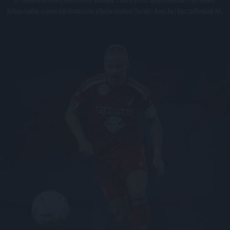
Az oldalon található írott és képi anyagok csak a forrás megjelölésével, internetes
felhasználás esetén élő hivatkozás elhelyezésével (forrás: dvsc.hu) használhatóak fel.