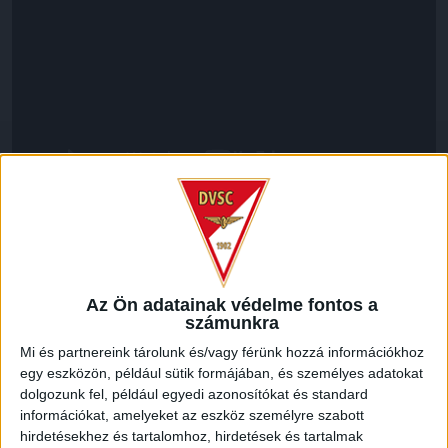
LEGUTÓBBI HÍREK
Az Ön adatainak védelme fontos a
70 ÉVES LETT KEREKES GYÖRGY, A VALAHA
számunkra
VOLT EGYIK LEGJOBB DEBRECENI CSATÁR
Mi és partnereink tárolunk és/vagy férünk hozzá információkhoz
egy eszközön, például sütik formájában, és személyes adatokat
2026.08.08.
dolgozunk fel, például egyedi azonosítókat és standard
Ma ünnepli 70. születésnapját Kerekes György. A debreceni
információkat, amelyeket az eszköz személyre szabott
születésű támadó a debreceni Titászban, majd a DMTE-ben
hirdetésekhez és tartalomhoz, hirdetések és tartalmak
kezdte, később játszott Pécsen, az Újpestben, az FTC-ben