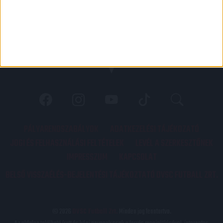
PÁLYARENDSZABÁLYOK
ADATKEZELÉSI TÁJÉKOZATÓ
JOGI ÉS FELHASZNÁLÁSI FELTÉTELEK
LEVÉL A SZERKESZTŐNEK
IMPRESSZUM
KAPCSOLAT
BELSŐ VISSZAÉLÉS-BEJELENTÉSI TÁJÉKOZTATÓ DVSC FUTBALL ZRT.
© 2026
DVSC Futball Zrt.
Minden jog fenntartva.