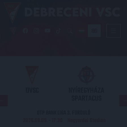
DVSC
NYÍREGYHÁZA
SPARTACUS
OTP BANK LIGA 3. FORDULÓ
2026.08.09. - 17
30
Nagyerdei Stadion
: