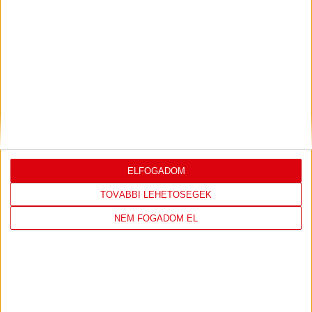
LEGUTÓBBI EREDMÉNY
DVSC
FC
COPENHAGEN
ELFOGADOM
TOVÁBBI LEHETŐSÉGEK
0
-
3
NEM FOGADOM EL
2026-08-
KONFERENCIA LIGA 3.
MECCS
06 19:00
SELEJTEZŐFDORDULÓ
RÉSZLETEI