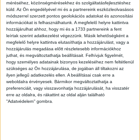
méréséhez, közönségmérésekhez és szolgáltatásfejlesztéshez
és a Videotonban is, ám pályafutása csúcspontját
küld.
Az Ön engedélyével mi és a partnereink eszközleolvasásos
egyértelműen a Lokiban töltött évek jelentették. A népszerű
módszerrel szerzett pontos geolokációs adatokat és azonosítási
Gurigának hihetetlen érzéke volt a játékhoz és a
információkat is felhasználhatunk. A megfelelő helyre kattintva
gólszerzéshez, amit jól mutat, hogy a DMVSC-ben eltöltött
hozzájárulhat ahhoz, hogy mi és a 1733 partnereink a fent
[…]
leírtak szerint adatkezelést végezzünk. Másik lehetőségként a
megfelelő helyre kattintva elutasíthatja a hozzájárulást, vagy a
Bővebben →
hozzájárulás megadása előtt részletesebb információkhoz
juthat, és megváltoztathatja beállításait.
Felhívjuk figyelmét,
VAJDA BOTOND
VASÁRNAP 100
:
hogy személyes adatainak bizonyos kezeléséhez nem feltétlenül
szükséges az Ön hozzájárulása, de jogában áll tiltakozni az
SZÁZALÉKNÁL IS TÖBBET KELL BELEADNUNK
ilyen jellegű adatkezelés ellen. A beállításai csak erre a
2026.08.07.
weboldalra érvényesek. Bármikor megváltoztathatja a
A DVSC-FC Copenhagen Konferencia Liga mérkőzés
preferenciáit, vagy visszavonhatja hozzájárulását, ha visszatér
örömteli eseménye volt, hogy sérüléséből felépülve
erre az oldalra, és rákattint az oldal alján található
visszatért a pályára 22 éves szélsőnk, Vajda Botond.
"Adatvédelem" gombra.
Játékosunkat a visszatérésről és a vasárnapi, Nyíregyháza
elleni rangadóról is kérdeztük. – Nagyon örülök, hogy újra
pályára léphettem tétmeccsen, hiszen majdnem négy
hónapot kellett kihagynom. Az is pozitívum, hogy egy ilyen
erős ellenfél ellen játszhattam […]