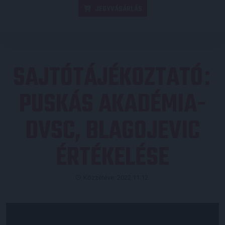
JEGYVÁSÁRLÁS
SAJTÓTÁJÉKOZTATÓ
:
PUSKÁS AKADÉMIA-
DVSC, BLAGOJEVIC
ÉRTÉKELÉSE
Közzétéve: 2022.11.12.