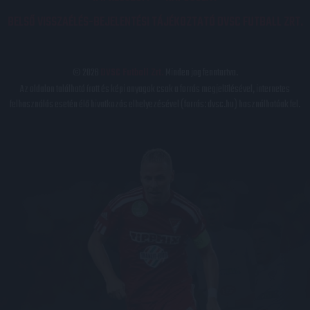
BELSŐ VISSZAÉLÉS-BEJELENTÉSI TÁJÉKOZTATÓ DVSC FUTBALL ZRT.
© 2026
DVSC Futball Zrt.
Minden jog fenntartva.
Az oldalon található írott és képi anyagok csak a forrás megjelölésével, internetes
felhasználás esetén élő hivatkozás elhelyezésével (forrás: dvsc.hu) használhatóak fel.