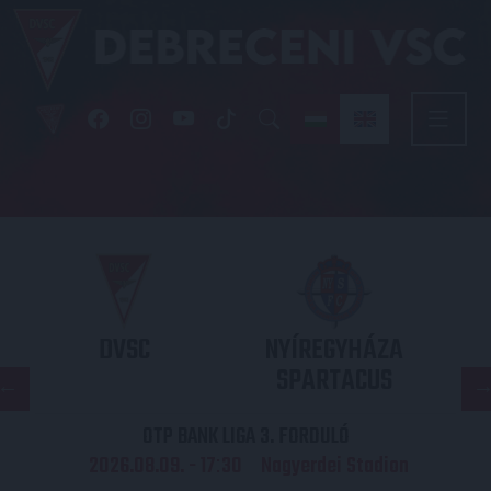
DVSC
NYÍREGYHÁZA
SPARTACUS
OTP BANK LIGA 3. FORDULÓ
2026.08.09. - 17
30
Nagyerdei Stadion
: