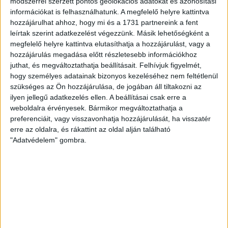
módszerrel szerzett pontos geolokációs adatokat és azonosítási
információkat is felhasználhatunk. A megfelelő helyre kattintva
MEGÚJULT AZ AJÁNDÉKBOLT, CSÜTÖRTÖKÖN
hozzájárulhat ahhoz, hogy mi és a 1731 partnereink a fent
NYIT A DVSC STORE!
leírtak szerint adatkezelést végezzünk. Másik lehetőségként a
megfelelő helyre kattintva elutasíthatja a hozzájárulást, vagy a
2026.08.05.
hozzájárulás megadása előtt részletesebb információkhoz
Ízléses, korszerű külsővel és belsővel, megújult kínálattal
juthat, és megváltoztathatja beállításait.
Felhívjuk figyelmét,
vár mindenkit a DVSC felújítás után csütörtökön 16 órakor
hogy személyes adatainak bizonyos kezeléséhez nem feltétlenül
újra nyitó ajándékboltja, a DVSC Store. Érdemes ellátogatni
szükséges az Ön hozzájárulása, de jogában áll tiltakozni az
az üzletbe, amely pénteken 10 és 18 óra, szombaton 10 és
ilyen jellegű adatkezelés ellen. A beállításai csak erre a
15 óra között, vasárnap pedig 12 órától várja a szurkolókat.
weboldalra érvényesek. Bármikor megváltoztathatja a
Hajrá, Loki!
preferenciáit, vagy visszavonhatja hozzájárulását, ha visszatér
erre az oldalra, és rákattint az oldal alján található
Bővebben →
"Adatvédelem" gombra.
DVSC-COPENHAGEN
ELINDULT
:
JEGYÉRTÉKESÍTÉS, MINDEN TUDNIVALÓ ITT!
2026.08.04.
Az örmény Pjunyik Jereván elleni továbbjutás után a DVSC
folytatja útját az UEFA Konferencia Liga selejtezőjében, a
harmadik kör első mérkőzése a dán FC Copenhagen ellen