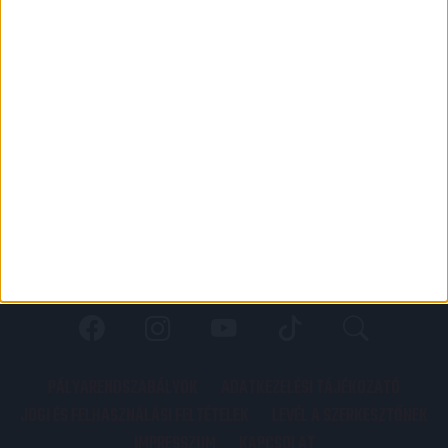
PÁLYARENDSZABÁLYOK
ADATKEZELÉSI TÁJÉKOZATÓ
JOGI ÉS FELHASZNÁLÁSI FELTÉTELEK
LEVÉL A SZERKESZTŐNEK
IMPRESSZUM
KAPCSOLAT