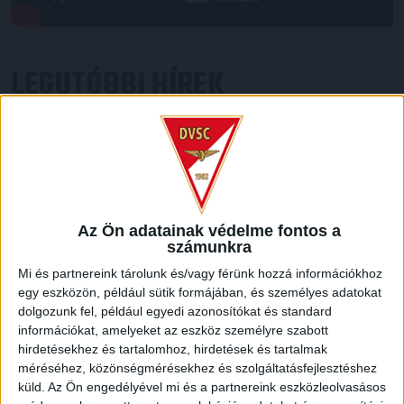
LEGUTÓBBI HÍREK
RENDKÍVÜLI HŐSÉG
TÖBB MÓDON IS
:
IGYEKSZIK SEGÍTENI A SZURKOLÓKAT A DVSC
2026.08.06.
Nagy meccs vár csütörtökön 19 órától a Lokira és a
Az Ön adatainak védelme fontos a
szurkolóira, csapatunk a dán FC Copenhagent fogadja az
számunkra
UEFA Konferencia Liga selejtezőjében. Klubunk a rendkívüli
Mi és partnereink tárolunk és/vagy férünk hozzá információkhoz
időjárási körülmények miatt több intézkedésről is döntött a
egy eszközön, például sütik formájában, és személyes adatokat
mai mérkőzésre vonatkozóan. A stadion 6 pontján
dolgozunk fel, például egyedi azonosítókat és standard
vízosztással igyekszünk segíteni a szurkolók hidratációját,
információkat, amelyeket az eszköz személyre szabott
ehhez kapcsolódóan az is fontos, hogy 0,5 liter űrtartalomig
hirdetésekhez és tartalomhoz, hirdetések és tartalmak
[…]
méréséhez, közönségmérésekhez és szolgáltatásfejlesztéshez
Bővebben →
küld.
Az Ön engedélyével mi és a partnereink eszközleolvasásos