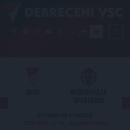
DVSC
NYÍREGYHÁZA
SPARTACUS
OTP BANK LIGA 3. FORDULÓ
2026.08.09. - 17
30
Nagyerdei Stadion
: