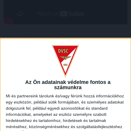
LEGUTÓBBI HÍREK
VAJDA BOTOND
VASÁRNAP 100
:
SZÁZALÉKNÁL IS TÖBBET KELL BELEADNUNK
2026.08.07.
Az Ön adatainak védelme fontos a
A DVSC-FC Copenhagen Konferencia Liga mérkőzés
számunkra
örömteli eseménye volt, hogy sérüléséből felépülve
Mi és partnereink tárolunk és/vagy férünk hozzá információkhoz
visszatért a pályára 22 éves szélsőnk, Vajda Botond.
egy eszközön, például sütik formájában, és személyes adatokat
Játékosunkat a visszatérésről és a vasárnapi, Nyíregyháza
dolgozunk fel, például egyedi azonosítókat és standard
elleni rangadóról is kérdeztük. – Nagyon örülök, hogy újra
információkat, amelyeket az eszköz személyre szabott
pályára léphettem tétmeccsen, hiszen majdnem négy
hirdetésekhez és tartalomhoz, hirdetések és tartalmak
hónapot kellett kihagynom. Az is pozitívum, hogy egy ilyen
méréséhez, közönségmérésekhez és szolgáltatásfejlesztéshez
erős ellenfél ellen játszhattam […]