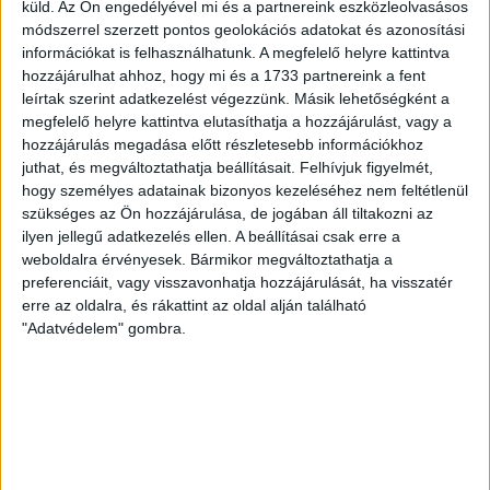
küld.
Az Ön engedélyével mi és a partnereink eszközleolvasásos
módszerrel szerzett pontos geolokációs adatokat és azonosítási
Bővebben →
információkat is felhasználhatunk. A megfelelő helyre kattintva
hozzájárulhat ahhoz, hogy mi és a 1733 partnereink a fent
SZURKOLÓI INFORMÁCIÓK A DVSC-
leírtak szerint adatkezelést végezzünk. Másik lehetőségként a
NYÍREGYHÁZA RANGADÓRA
megfelelő helyre kattintva elutasíthatja a hozzájárulást, vagy a
hozzájárulás megadása előtt részletesebb információkhoz
A DVSC az OTP Bank Liga 3. fordulójában az ősi rivális
juthat, és megváltoztathatja beállításait.
Felhívjuk figyelmét,
Nyíregyházát fogadja augusztus 9-én, vasárnap 17.30-kor a
hogy személyes adatainak bizonyos kezeléséhez nem feltétlenül
Nagyerdei Stadionban. Nagy az érdeklődés, a találkozóra
szükséges az Ön hozzájárulása, de jogában áll tiltakozni az
megvásárolhatók a jegyek online, a
ilyen jellegű adatkezelés ellen. A beállításai csak erre a
www.nagyerdeistadion.hu oldalon, illetve személyesen a
weboldalra érvényesek. Bármikor megváltoztathatja a
stadion pénztáraiban (nyitva hétköznap 10 és 18,
preferenciáit, vagy visszavonhatja hozzájárulását, ha visszatér
szombaton 10 és 15 óra között, vasárnap 10 órától). A DVSC
erre az oldalra, és rákattint az oldal alján található
"Adatvédelem" gombra.
Store vasárnap 12 […]
Bővebben →
ÉRVÉNYESÜLT A PAPÍRFORMA
DVSC-FC
:
COPENHAGEN 0-3