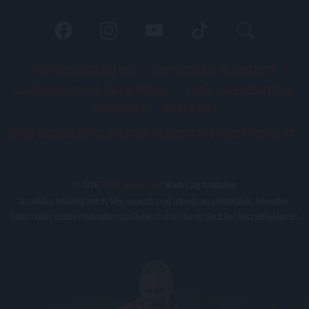
PÁLYARENDSZABÁLYOK
ADATKEZELÉSI TÁJÉKOZATÓ
JOGI ÉS FELHASZNÁLÁSI FELTÉTELEK
LEVÉL A SZERKESZTŐNEK
IMPRESSZUM
KAPCSOLAT
BELSŐ VISSZAÉLÉS-BEJELENTÉSI TÁJÉKOZTATÓ DVSC FUTBALL ZRT.
© 2026
DVSC Futball Zrt.
Minden jog fenntartva.
Az oldalon található írott és képi anyagok csak a forrás megjelölésével, internetes
felhasználás esetén élő hivatkozás elhelyezésével (forrás: dvsc.hu) használhatóak fel.