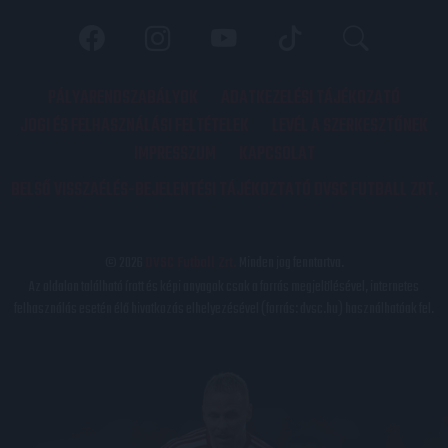
PÁLYARENDSZABÁLYOK
ADATKEZELÉSI TÁJÉKOZATÓ
JOGI ÉS FELHASZNÁLÁSI FELTÉTELEK
LEVÉL A SZERKESZTŐNEK
IMPRESSZUM
KAPCSOLAT
BELSŐ VISSZAÉLÉS-BEJELENTÉSI TÁJÉKOZTATÓ DVSC FUTBALL ZRT.
© 2026
DVSC Futball Zrt.
Minden jog fenntartva.
Az oldalon található írott és képi anyagok csak a forrás megjelölésével, internetes
felhasználás esetén élő hivatkozás elhelyezésével (forrás: dvsc.hu) használhatóak fel.