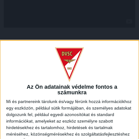
LEGUTÓBBI HÍREK
ÉRVÉNYESÜLT A PAPÍRFORMA
DVSC-FC
:
COPENHAGEN 0-3
2026.08.06.
Az Ön adatainak védelme fontos a
számunkra
Az örmény Pjunyik Jereván búcsúztatása után a bombaerős,
válogatottakkal teletűzdelt, dán rekordbajnok FC
Mi és partnereink tárolunk és/vagy férünk hozzá információkhoz
Copenhagen (Köbenhavn) együttesét fogadta a Loki
egy eszközön, például sütik formájában, és személyes adatokat
csütörtökön este az UEFA Konferencia Liga 3.
dolgozunk fel, például egyedi azonosítókat és standard
selejtezőkörének első mérkőzésén. A kezdőcsapatban ott
információkat, amelyeket az eszköz személyre szabott
volt többek között Szécsi Márk, Batik Bence és a DVSC-ben
hirdetésekhez és tartalomhoz, hirdetések és tartalmak
most debütáló Dénes Vilmos is. A találkozót a hőség dacára
méréséhez, közönségmérésekhez és szolgáltatásfejlesztéshez