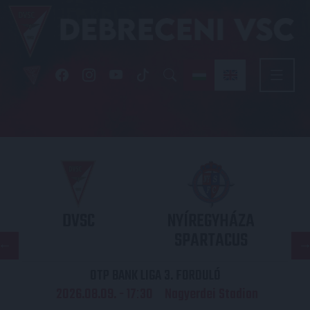
DVSC
NYÍREGYHÁZA
SPARTACUS
OTP BANK LIGA 3. FORDULÓ
2026.08.09. - 17
30
Nagyerdei Stadion
: