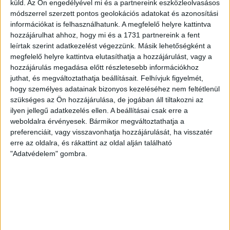
mindkét gárda viszonylag […]
küld.
Az Ön engedélyével mi és a partnereink eszközleolvasásos
módszerrel szerzett pontos geolokációs adatokat és azonosítási
Bővebben →
információkat is felhasználhatunk. A megfelelő helyre kattintva
hozzájárulhat ahhoz, hogy mi és a 1731 partnereink a fent
RENDKÍVÜLI HŐSÉG
TÖBB MÓDON IS
:
leírtak szerint adatkezelést végezzünk. Másik lehetőségként a
megfelelő helyre kattintva elutasíthatja a hozzájárulást, vagy a
IGYEKSZIK SEGÍTENI A SZURKOLÓKAT A DVSC
hozzájárulás megadása előtt részletesebb információkhoz
juthat, és megváltoztathatja beállításait.
Felhívjuk figyelmét,
Nagy meccs vár csütörtökön 19 órától a Lokira és a
hogy személyes adatainak bizonyos kezeléséhez nem feltétlenül
szurkolóira, csapatunk a dán FC Copenhagent fogadja az
szükséges az Ön hozzájárulása, de jogában áll tiltakozni az
UEFA Konferencia Liga selejtezőjében. Klubunk a rendkívüli
ilyen jellegű adatkezelés ellen. A beállításai csak erre a
időjárási körülmények miatt több intézkedésről is döntött a
weboldalra érvényesek. Bármikor megváltoztathatja a
mai mérkőzésre vonatkozóan. A stadion 6 pontján
preferenciáit, vagy visszavonhatja hozzájárulását, ha visszatér
vízosztással igyekszünk segíteni a szurkolók hidratációját,
erre az oldalra, és rákattint az oldal alján található
ehhez kapcsolódóan az is fontos, hogy 0,5 liter űrtartalomig
"Adatvédelem" gombra.
[…]
Bővebben →
MEGÚJULT AZ AJÁNDÉKBOLT, CSÜTÖRTÖKÖN
NYIT A DVSC STORE!