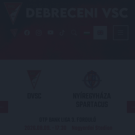
DVSC
NYÍREGYHÁZA
SPARTACUS
OTP BANK LIGA 3. FORDULÓ
2026.08.09. - 17
30
Nagyerdei Stadion
: