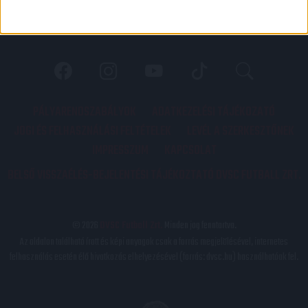
PÁLYARENDSZABÁLYOK
ADATKEZELÉSI TÁJÉKOZATÓ
JOGI ÉS FELHASZNÁLÁSI FELTÉTELEK
LEVÉL A SZERKESZTŐNEK
IMPRESSZUM
KAPCSOLAT
BELSŐ VISSZAÉLÉS-BEJELENTÉSI TÁJÉKOZTATÓ DVSC FUTBALL ZRT.
© 2026
DVSC Futball Zrt.
Minden jog fenntartva.
Az oldalon található írott és képi anyagok csak a forrás megjelölésével, internetes
felhasználás esetén élő hivatkozás elhelyezésével (forrás: dvsc.hu) használhatóak fel.