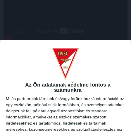
LEGUTÓBBI HÍREK
VAJDA BOTOND
VASÁRNAP 100
:
Az Ön adatainak védelme fontos a
SZÁZALÉKNÁL IS TÖBBET KELL BELEADNUNK
számunkra
2026.08.07.
Mi és partnereink tárolunk és/vagy férünk hozzá információkhoz
A DVSC-FC Copenhagen Konferencia Liga mérkőzés
egy eszközön, például sütik formájában, és személyes adatokat
örömteli eseménye volt, hogy sérüléséből felépülve
dolgozunk fel, például egyedi azonosítókat és standard
visszatért a pályára 22 éves szélsőnk, Vajda Botond.
információkat, amelyeket az eszköz személyre szabott
Játékosunkat a visszatérésről és a vasárnapi, Nyíregyháza
hirdetésekhez és tartalomhoz, hirdetések és tartalmak
elleni rangadóról is kérdeztük. – Nagyon örülök, hogy újra
méréséhez, közönségmérésekhez és szolgáltatásfejlesztéshez