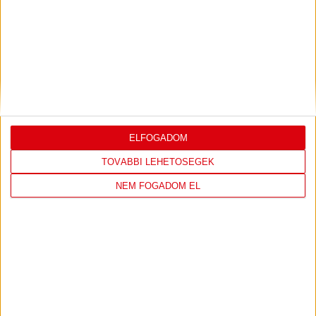
DVSC
FC
COPENHAGEN
19
:
00
ELFOGADOM
TOVÁBBI LEHETŐSÉGEK
NEM FOGADOM EL
2026-08-
KONFERENCIA LIGA 3.
MECCS
06 19:00
SELEJTEZŐFDORDULÓ
RÉSZLETEI
TOVÁBBI EREDMÉNYEK