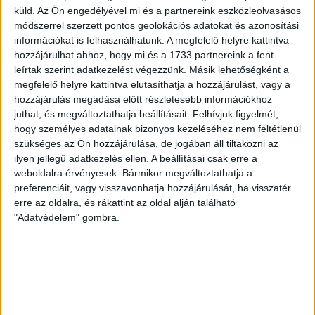
pályára léphettem tétmeccsen, hiszen majdnem négy
küld.
Az Ön engedélyével mi és a partnereink eszközleolvasásos
hónapot kellett kihagynom. Az is pozitívum, hogy egy ilyen
módszerrel szerzett pontos geolokációs adatokat és azonosítási
erős ellenfél ellen játszhattam […]
információkat is felhasználhatunk. A megfelelő helyre kattintva
hozzájárulhat ahhoz, hogy mi és a 1733 partnereink a fent
Bővebben →
leírtak szerint adatkezelést végezzünk. Másik lehetőségként a
megfelelő helyre kattintva elutasíthatja a hozzájárulást, vagy a
SZURKOLÓI INFORMÁCIÓK A DVSC-
hozzájárulás megadása előtt részletesebb információkhoz
juthat, és megváltoztathatja beállításait.
Felhívjuk figyelmét,
NYÍREGYHÁZA RANGADÓRA
hogy személyes adatainak bizonyos kezeléséhez nem feltétlenül
szükséges az Ön hozzájárulása, de jogában áll tiltakozni az
A DVSC az OTP Bank Liga 3. fordulójában az ősi rivális
ilyen jellegű adatkezelés ellen. A beállításai csak erre a
Nyíregyházát fogadja augusztus 9-én, vasárnap 17.30-kor a
weboldalra érvényesek. Bármikor megváltoztathatja a
Nagyerdei Stadionban. Nagy az érdeklődés, a találkozóra
preferenciáit, vagy visszavonhatja hozzájárulását, ha visszatér
megvásárolhatók a jegyek online, a
erre az oldalra, és rákattint az oldal alján található
www.nagyerdeistadion.hu oldalon, illetve személyesen a
"Adatvédelem" gombra.
stadion pénztáraiban (nyitva hétköznap 10 és 18,
szombaton 10 és 15 óra között, vasárnap 10 órától). A DVSC
Store vasárnap 12 […]
Bővebben →