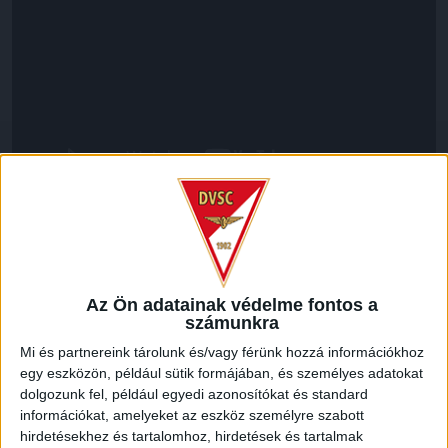
LEGUTÓBBI HÍREK
Az Ön adatainak védelme fontos a
70 ÉVES LETT KEREKES GYÖRGY, A VALAHA
számunkra
VOLT EGYIK LEGJOBB DEBRECENI CSATÁR
Mi és partnereink tárolunk és/vagy férünk hozzá információkhoz
egy eszközön, például sütik formájában, és személyes adatokat
2026.08.08.
dolgozunk fel, például egyedi azonosítókat és standard
Ma ünnepli 70. születésnapját Kerekes György. A debreceni
információkat, amelyeket az eszköz személyre szabott
születésű támadó a debreceni Titászban, majd a DMTE-ben
hirdetésekhez és tartalomhoz, hirdetések és tartalmak
kezdte, később játszott Pécsen, az Újpestben, az FTC-ben