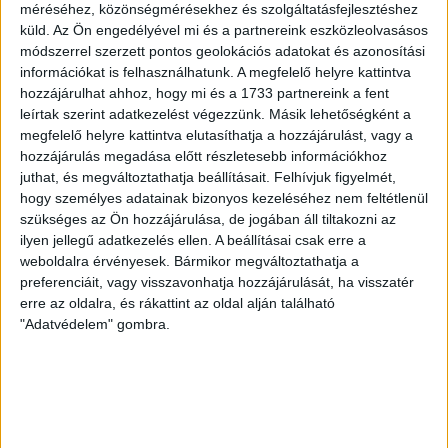
méréséhez, közönségmérésekhez és szolgáltatásfejlesztéshez
és a Videotonban is, ám pályafutása csúcspontját
küld.
Az Ön engedélyével mi és a partnereink eszközleolvasásos
egyértelműen a Lokiban töltött évek jelentették. A népszerű
módszerrel szerzett pontos geolokációs adatokat és azonosítási
Gurigának hihetetlen érzéke volt a játékhoz és a
információkat is felhasználhatunk. A megfelelő helyre kattintva
gólszerzéshez, amit jól mutat, hogy a DMVSC-ben eltöltött
hozzájárulhat ahhoz, hogy mi és a 1733 partnereink a fent
[…]
leírtak szerint adatkezelést végezzünk. Másik lehetőségként a
megfelelő helyre kattintva elutasíthatja a hozzájárulást, vagy a
Bővebben →
hozzájárulás megadása előtt részletesebb információkhoz
juthat, és megváltoztathatja beállításait.
Felhívjuk figyelmét,
VAJDA BOTOND
VASÁRNAP 100
:
hogy személyes adatainak bizonyos kezeléséhez nem feltétlenül
SZÁZALÉKNÁL IS TÖBBET KELL BELEADNUNK
szükséges az Ön hozzájárulása, de jogában áll tiltakozni az
ilyen jellegű adatkezelés ellen. A beállításai csak erre a
2026.08.07.
weboldalra érvényesek. Bármikor megváltoztathatja a
A DVSC-FC Copenhagen Konferencia Liga mérkőzés
preferenciáit, vagy visszavonhatja hozzájárulását, ha visszatér
örömteli eseménye volt, hogy sérüléséből felépülve
erre az oldalra, és rákattint az oldal alján található
visszatért a pályára 22 éves szélsőnk, Vajda Botond.
"Adatvédelem" gombra.
Játékosunkat a visszatérésről és a vasárnapi, Nyíregyháza
elleni rangadóról is kérdeztük. – Nagyon örülök, hogy újra
pályára léphettem tétmeccsen, hiszen majdnem négy
hónapot kellett kihagynom. Az is pozitívum, hogy egy ilyen
erős ellenfél ellen játszhattam […]