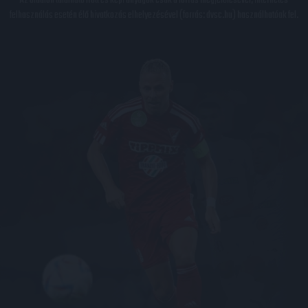
Az oldalon található írott és képi anyagok csak a forrás megjelölésével, internetes
felhasználás esetén élő hivatkozás elhelyezésével (forrás: dvsc.hu) használhatóak fel.