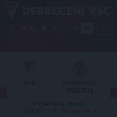
DVSC
NYÍREGYHÁZA
SPARTACUS
OTP BANK LIGA 3. FORDULÓ
2026.08.09. - 17
30
Nagyerdei Stadion
: