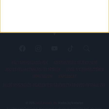
PÁLYARENDSZABÁLYOK
ADATKEZELÉSI TÁJÉKOZATÓ
JOGI ÉS FELHASZNÁLÁSI FELTÉTELEK
LEVÉL A SZERKESZTŐNEK
IMPRESSZUM
KAPCSOLAT
BELSŐ VISSZAÉLÉS-BEJELENTÉSI TÁJÉKOZTATÓ DVSC FUTBALL ZRT.
© 2026
DVSC Futball Zrt.
Minden jog fenntartva.