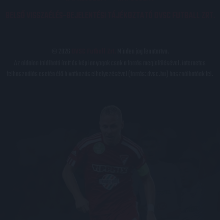
BELSŐ VISSZAÉLÉS-BEJELENTÉSI TÁJÉKOZTATÓ DVSC FUTBALL ZRT.
© 2026
DVSC Futball Zrt.
Minden jog fenntartva.
Az oldalon található írott és képi anyagok csak a forrás megjelölésével, internetes
felhasználás esetén élő hivatkozás elhelyezésével (forrás: dvsc.hu) használhatóak fel.