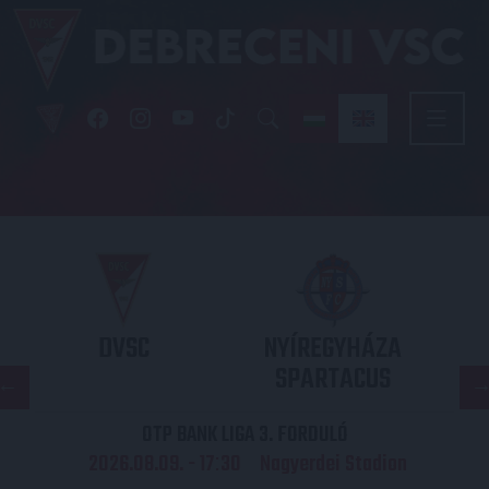
DVSC
NYÍREGYHÁZA
SPARTACUS
OTP BANK LIGA 3. FORDULÓ
2026.08.09. - 17
30
Nagyerdei Stadion
: