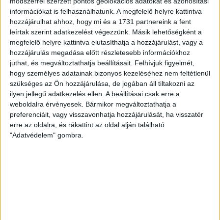
módszerrel szerzett pontos geolokációs adatokat és azonosítási
információkat is felhasználhatunk. A megfelelő helyre kattintva
MEGÚJULT AZ AJÁNDÉKBOLT, CSÜTÖRTÖKÖN
hozzájárulhat ahhoz, hogy mi és a 1731 partnereink a fent
NYIT A DVSC STORE!
leírtak szerint adatkezelést végezzünk. Másik lehetőségként a
megfelelő helyre kattintva elutasíthatja a hozzájárulást, vagy a
2026.08.05.
hozzájárulás megadása előtt részletesebb információkhoz
Ízléses, korszerű külsővel és belsővel, megújult kínálattal
juthat, és megváltoztathatja beállításait.
Felhívjuk figyelmét,
vár mindenkit a DVSC felújítás után csütörtökön 16 órakor
hogy személyes adatainak bizonyos kezeléséhez nem feltétlenül
újra nyitó ajándékboltja, a DVSC Store. Érdemes ellátogatni
szükséges az Ön hozzájárulása, de jogában áll tiltakozni az
az üzletbe, amely pénteken 10 és 18 óra, szombaton 10 és
ilyen jellegű adatkezelés ellen. A beállításai csak erre a
15 óra között, vasárnap pedig 12 órától várja a szurkolókat.
weboldalra érvényesek. Bármikor megváltoztathatja a
Hajrá, Loki!
preferenciáit, vagy visszavonhatja hozzájárulását, ha visszatér
erre az oldalra, és rákattint az oldal alján található
Bővebben →
"Adatvédelem" gombra.
DVSC-COPENHAGEN
ELINDULT
:
JEGYÉRTÉKESÍTÉS, MINDEN TUDNIVALÓ ITT!
2026.08.04.
Az örmény Pjunyik Jereván elleni továbbjutás után a DVSC
folytatja útját az UEFA Konferencia Liga selejtezőjében, a
harmadik kör első mérkőzése a dán FC Copenhagen ellen