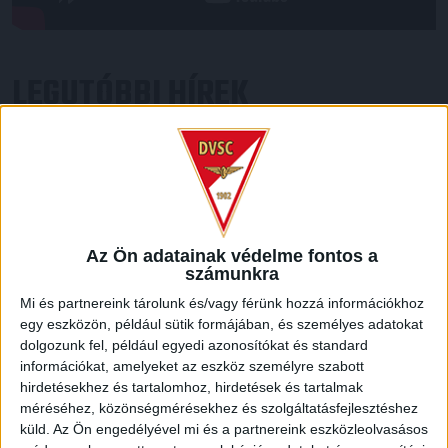
LEGUTÓBBI HÍREK
RENDKÍVÜLI HŐSÉG
TÖBB MÓDON IS
:
IGYEKSZIK SEGÍTENI A SZURKOLÓKAT A DVSC
2026.08.06.
Nagy meccs vár csütörtökön 19 órától a Lokira és a
Az Ön adatainak védelme fontos a
szurkolóira, csapatunk a dán FC Copenhagent fogadja az
számunkra
UEFA Konferencia Liga selejtezőjében. Klubunk a rendkívüli
Mi és partnereink tárolunk és/vagy férünk hozzá információkhoz
időjárási körülmények miatt több intézkedésről is döntött a
egy eszközön, például sütik formájában, és személyes adatokat
mai mérkőzésre vonatkozóan. A stadion 6 pontján
dolgozunk fel, például egyedi azonosítókat és standard
vízosztással igyekszünk segíteni a szurkolók hidratációját,
információkat, amelyeket az eszköz személyre szabott
ehhez kapcsolódóan az is fontos, hogy 0,5 liter űrtartalomig
hirdetésekhez és tartalomhoz, hirdetések és tartalmak
[…]
méréséhez, közönségmérésekhez és szolgáltatásfejlesztéshez
Bővebben →
küld.
Az Ön engedélyével mi és a partnereink eszközleolvasásos