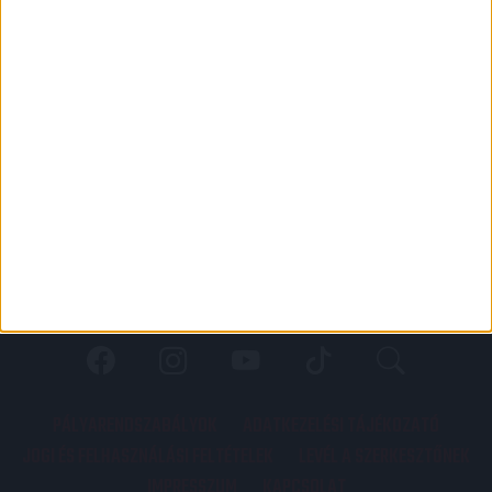
PÁLYARENDSZABÁLYOK
ADATKEZELÉSI TÁJÉKOZATÓ
JOGI ÉS FELHASZNÁLÁSI FELTÉTELEK
LEVÉL A SZERKESZTŐNEK
IMPRESSZUM
KAPCSOLAT