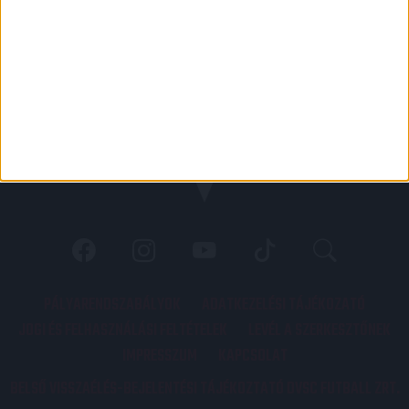
PÁLYARENDSZABÁLYOK
ADATKEZELÉSI TÁJÉKOZATÓ
JOGI ÉS FELHASZNÁLÁSI FELTÉTELEK
LEVÉL A SZERKESZTŐNEK
IMPRESSZUM
KAPCSOLAT
BELSŐ VISSZAÉLÉS-BEJELENTÉSI TÁJÉKOZTATÓ DVSC FUTBALL ZRT.