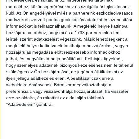
2026.08.08.
méréséhez, közönségmérésekhez és szolgáltatásfejlesztéshez
Ma ünnepli 70. születésnapját Kerekes György. A debreceni
küld.
Az Ön engedélyével mi és a partnereink eszközleolvasásos
születésű támadó a debreceni Titászban, majd a DMTE-ben
módszerrel szerzett pontos geolokációs adatokat és azonosítási
kezdte, később játszott Pécsen, az Újpestben, az FTC-ben
információkat is felhasználhatunk. A megfelelő helyre kattintva
és a Videotonban is, ám pályafutása csúcspontját
hozzájárulhat ahhoz, hogy mi és a 1733 partnereink a fent
egyértelműen a Lokiban töltött évek jelentették. A népszerű
leírtak szerint adatkezelést végezzünk. Másik lehetőségként a
Gurigának hihetetlen érzéke volt a játékhoz és a
megfelelő helyre kattintva elutasíthatja a hozzájárulást, vagy a
gólszerzéshez, amit jól mutat, hogy a DMVSC-ben eltöltött
hozzájárulás megadása előtt részletesebb információkhoz
[…]
juthat, és megváltoztathatja beállításait.
Felhívjuk figyelmét,
hogy személyes adatainak bizonyos kezeléséhez nem feltétlenül
Bővebben →
szükséges az Ön hozzájárulása, de jogában áll tiltakozni az
ilyen jellegű adatkezelés ellen. A beállításai csak erre a
VAJDA BOTOND
VASÁRNAP 100
:
weboldalra érvényesek. Bármikor megváltoztathatja a
SZÁZALÉKNÁL IS TÖBBET KELL BELEADNUNK
preferenciáit, vagy visszavonhatja hozzájárulását, ha visszatér
erre az oldalra, és rákattint az oldal alján található
2026.08.07.
"Adatvédelem" gombra.
A DVSC-FC Copenhagen Konferencia Liga mérkőzés
örömteli eseménye volt, hogy sérüléséből felépülve
visszatért a pályára 22 éves szélsőnk, Vajda Botond.
Játékosunkat a visszatérésről és a vasárnapi, Nyíregyháza
elleni rangadóról is kérdeztük. – Nagyon örülök, hogy újra