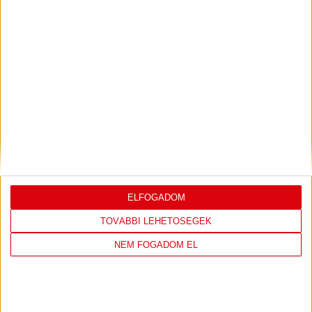
LEGUTÓBBI EREDMÉNY
DVSC
FC
ELFOGADOM
COPENHAGEN
TOVÁBBI LEHETŐSÉGEK
NEM FOGADOM EL
0
-
3