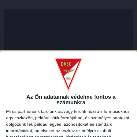
LEGUTÓBBI HÍREK
Az Ön adatainak védelme fontos a
számunkra
Mi és partnereink tárolunk és/vagy férünk hozzá információkhoz
70 ÉVES LETT KEREKES GYÖRGY, A VALAHA
egy eszközön, például sütik formájában, és személyes adatokat
dolgozunk fel, például egyedi azonosítókat és standard
VOLT EGYIK LEGJOBB DEBRECENI CSATÁR
információkat, amelyeket az eszköz személyre szabott
hirdetésekhez és tartalomhoz, hirdetések és tartalmak