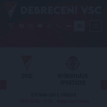
DVSC
NYÍREGYHÁZA
SPARTACUS
OTP BANK LIGA 3. FORDULÓ
2026.08.09. - 17
30
Nagyerdei Stadion
: