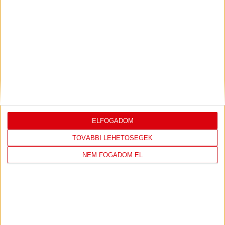
LEGUTÓBBI EREDMÉNY
DVSC
FC
COPENHAGEN
ELFOGADOM
19
:
00
TOVÁBBI LEHETŐSÉGEK
NEM FOGADOM EL
2026-08-
KONFERENCIA LIGA 3.
MECCS
06 19:00
SELEJTEZŐFDORDULÓ
RÉSZLETEI