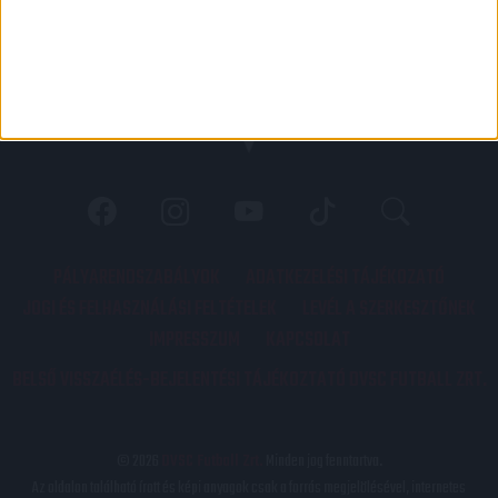
PÁLYARENDSZABÁLYOK
ADATKEZELÉSI TÁJÉKOZATÓ
JOGI ÉS FELHASZNÁLÁSI FELTÉTELEK
LEVÉL A SZERKESZTŐNEK
IMPRESSZUM
KAPCSOLAT
BELSŐ VISSZAÉLÉS-BEJELENTÉSI TÁJÉKOZTATÓ DVSC FUTBALL ZRT.
© 2026
DVSC Futball Zrt.
Minden jog fenntartva.
Az oldalon található írott és képi anyagok csak a forrás megjelölésével, internetes