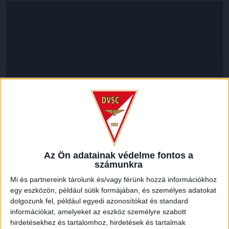
LEGUTÓBBI HÍREK
Az Ön adatainak védelme fontos a
számunkra
Mi és partnereink tárolunk és/vagy férünk hozzá információkhoz
ÉRVÉNYESÜLT A PAPÍRFORMA
DVSC-FC
:
egy eszközön, például sütik formájában, és személyes adatokat
COPENHAGEN 0-3
dolgozunk fel, például egyedi azonosítókat és standard
információkat, amelyeket az eszköz személyre szabott
2026.08.06.
hirdetésekhez és tartalomhoz, hirdetések és tartalmak