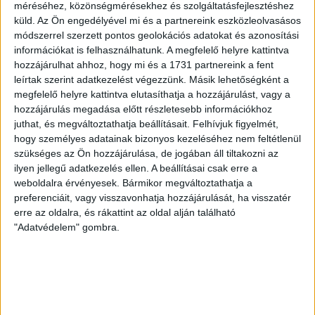
Az örmény Pjunyik Jereván búcsúztatása után a bombaerős,
méréséhez, közönségmérésekhez és szolgáltatásfejlesztéshez
válogatottakkal teletűzdelt, dán rekordbajnok FC
küld.
Az Ön engedélyével mi és a partnereink eszközleolvasásos
Copenhagen (Köbenhavn) együttesét fogadta a Loki
módszerrel szerzett pontos geolokációs adatokat és azonosítási
csütörtökön este az UEFA Konferencia Liga 3.
információkat is felhasználhatunk. A megfelelő helyre kattintva
selejtezőkörének első mérkőzésén. A kezdőcsapatban ott
hozzájárulhat ahhoz, hogy mi és a 1731 partnereink a fent
volt többek között Szécsi Márk, Batik Bence és a DVSC-ben
leírtak szerint adatkezelést végezzünk. Másik lehetőségként a
most debütáló Dénes Vilmos is. A találkozót a hőség dacára
megfelelő helyre kattintva elutasíthatja a hozzájárulást, vagy a
hozzájárulás megadása előtt részletesebb információkhoz
mindkét gárda viszonylag […]
juthat, és megváltoztathatja beállításait.
Felhívjuk figyelmét,
Bővebben →
hogy személyes adatainak bizonyos kezeléséhez nem feltétlenül
szükséges az Ön hozzájárulása, de jogában áll tiltakozni az
RENDKÍVÜLI HŐSÉG
TÖBB MÓDON IS
:
ilyen jellegű adatkezelés ellen. A beállításai csak erre a
weboldalra érvényesek. Bármikor megváltoztathatja a
IGYEKSZIK SEGÍTENI A SZURKOLÓKAT A DVSC
preferenciáit, vagy visszavonhatja hozzájárulását, ha visszatér
erre az oldalra, és rákattint az oldal alján található
Nagy meccs vár csütörtökön 19 órától a Lokira és a
"Adatvédelem" gombra.
szurkolóira, csapatunk a dán FC Copenhagent fogadja az
UEFA Konferencia Liga selejtezőjében. Klubunk a rendkívüli
időjárási körülmények miatt több intézkedésről is döntött a
mai mérkőzésre vonatkozóan. A stadion 6 pontján
vízosztással igyekszünk segíteni a szurkolók hidratációját,
ehhez kapcsolódóan az is fontos, hogy 0,5 liter űrtartalomig