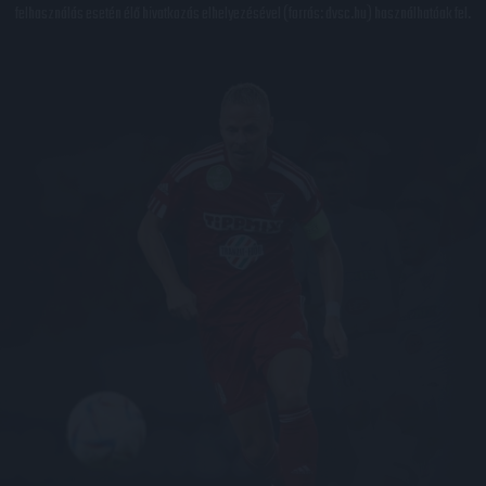
felhasználás esetén élő hivatkozás elhelyezésével (forrás: dvsc.hu) használhatóak fel.