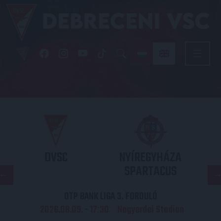
DVSC
NYÍREGYHÁZA
SPARTACUS
OTP BANK LIGA 3. FORDULÓ
2026.08.09. - 17
30
Nagyerdei Stadion
: