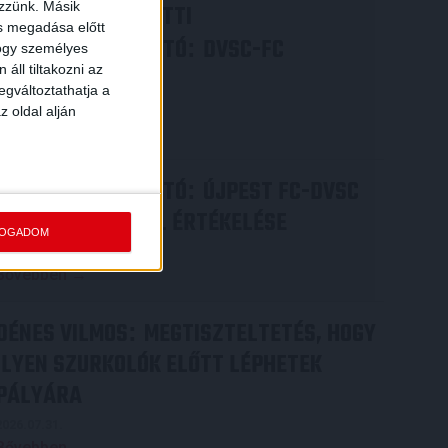
ezzünk. Másik
VIDEÓ! MECCS ELŐTTI
ás megadása előtt
SAJTÓTÁJÉKOZTATÓ
DVSC-FC
:
hogy személyes
áll tiltakozni az
COPENHAGEN
egváltoztathatja a
2026.08.05.
z oldal alján
Bővebben →
SAJTÓTÁJÉKOZTATÓ
ÚJPEST FC-DVSC
:
4-2, GERT REMMEL ÉRTÉKELÉSE
FOGADOM
2026.08.03.
Bővebben →
DÉNES VILMOS
MEGTISZTELTETÉS, HOGY
:
ILYEN SZURKOLÓK ELŐTT LÉPHETEK
PÁLYÁRA
2026.07.31.
Bővebben →