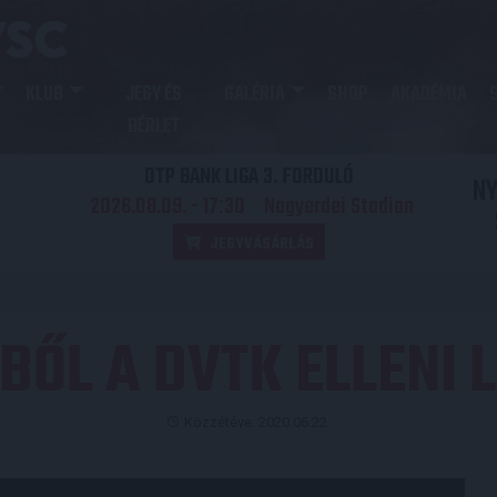
KLUB
JEGY ÉS
GALÉRIA
SHOP
AKADÉMIA
BÉRLET
OTP BANK LIGA 3. FORDULÓ
N
2026.08.09. - 17
30
Nagyerdei Stadion
:
JEGYVÁSÁRLÁS
BŐL A DVTK ELLENI L
Közzétéve: 2020.06.22.