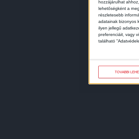
hozzájárulhat ahhoz,
lehetőségként a megf
részletesebb informác
adatainak bizonyos k
ilyen jellegű adatke
preferenciáit, vagy v
található "Adatvéde
TOVÁBBI LEH