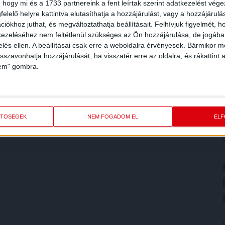
 hogy mi és a 1733 partnereink a fent leírtak szerint adatkezelést vég
elelő helyre kattintva elutasíthatja a hozzájárulást, vagy a hozzájárul
iókhoz juthat, és megváltoztathatja beállításait.
Felhívjuk figyelmét, 
ezeléséhez nem feltétlenül szükséges az Ön hozzájárulása, de jogában 
zelés ellen. A beállításai csak erre a weboldalra érvényesek. Bármikor m
isszavonhatja hozzájárulását, ha visszatér erre az oldalra, és rákattint a
lem" gombra.
ETŐSÉGEK
NEM FOGADOM EL
EL