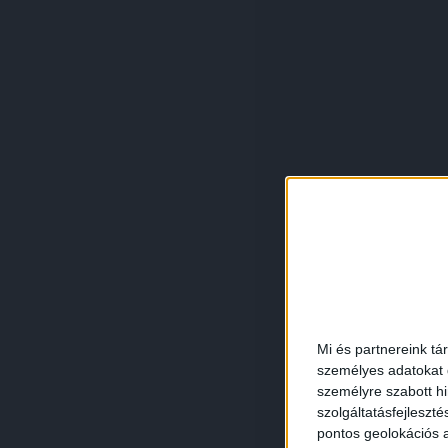
Mi és partnereink tá
személyes adatokat d
személyre szabott h
szolgáltatásfejleszté
pontos geolokációs a