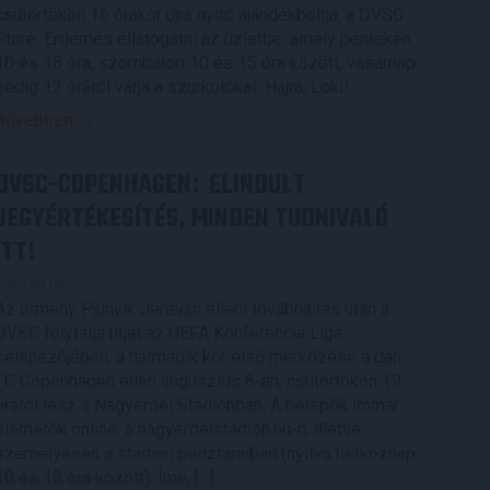
csütörtökön 16 órakor újra nyitó ajándékboltja, a DVSC
Store. Érdemes ellátogatni az üzletbe, amely pénteken
10 és 18 óra, szombaton 10 és 15 óra között, vasárnap
pedig 12 órától várja a szurkolókat. Hajrá, Loki!
Bővebben →
DVSC-COPENHAGEN
ELINDULT
:
JEGYÉRTÉKESÍTÉS, MINDEN TUDNIVALÓ
ITT!
2026.08.04.
Az örmény Pjunyik Jereván elleni továbbjutás után a
DVSC folytatja útját az UEFA Konferencia Liga
selejtezőjében, a harmadik kör első mérkőzése a dán
FC Copenhagen ellen augusztus 6-án, csütörtökön 19
órától lesz a Nagyerdei Stadionban. A belépők immár
elérhetők online, a nagyerdeistadion.hu-n, illetve
személyesen a stadion pénztáraiban (nyitva hétköznap
10 és 18 óra között). Íme, […]