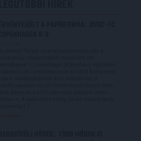
LEGUTÓBBI HÍREK
ÉRVÉNYESÜLT A PAPÍRFORMA
DVSC-FC
:
COPENHAGEN 0-3
2026.08.06.
Az örmény Pjunyik Jereván búcsúztatása után a
bombaerős, válogatottakkal teletűzdelt, dán
rekordbajnok FC Copenhagen (Köbenhavn) együttesét
fogadta a Loki csütörtökön este az UEFA Konferencia
Liga 3. selejtezőkörének első mérkőzésén. A
kezdőcsapatban ott volt többek között Szécsi Márk,
Batik Bence és a DVSC-ben most debütáló Dénes
Vilmos is. A találkozót a hőség dacára mindkét gárda
viszonylag […]
Bővebben →
RENDKÍVÜLI HŐSÉG
TÖBB MÓDON IS
: