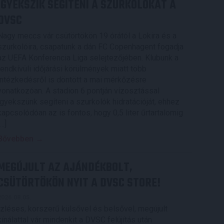
IGYEKSZIK SEGÍTENI A SZURKOLÓKAT A
DVSC
Nagy meccs vár csütörtökön 19 órától a Lokira és a
szurkolóira, csapatunk a dán FC Copenhagent fogadja
az UEFA Konferencia Liga selejtezőjében. Klubunk a
rendkívüli időjárási körülmények miatt több
intézkedésről is döntött a mai mérkőzésre
vonatkozóan. A stadion 6 pontján vízosztással
igyekszünk segíteni a szurkolók hidratációját, ehhez
kapcsolódóan az is fontos, hogy 0,5 liter űrtartalomig
[…]
Bővebben →
MEGÚJULT AZ AJÁNDÉKBOLT,
CSÜTÖRTÖKÖN NYIT A DVSC STORE!
2026.08.05.
Ízléses, korszerű külsővel és belsővel, megújult
kínálattal vár mindenkit a DVSC felújítás után