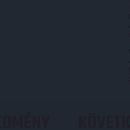
REDMÉNY
KÖVETK