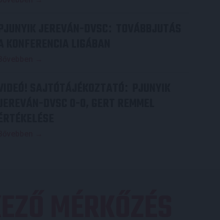
PJUNYIK JEREVÁN-DVSC
TOVÁBBJUTÁS
:
A KONFERENCIA LIGÁBAN
Bővebben →
VIDEÓ! SAJTÓTÁJÉKOZTATÓ
PJUNYIK
:
JEREVÁN-DVSC 0-0, GERT REMMEL
ÉRTÉKELÉSE
Bővebben →
EZŐ MÉRKŐZÉS