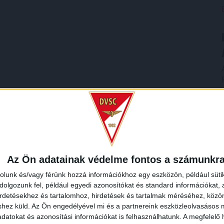
Az Ön adatainak védelme fontos a számunkr
rolunk és/vagy férünk hozzá információkhoz egy eszközön, például süti
olgozunk fel, például egyedi azonosítókat és standard információkat,
irdetésekhez és tartalomhoz, hirdetések és tartalmak méréséhez, kö
shez küld.
Az Ön engedélyével mi és a partnereink eszközleolvasásos m
datokat és azonosítási információkat is felhasználhatunk. A megfelelő h