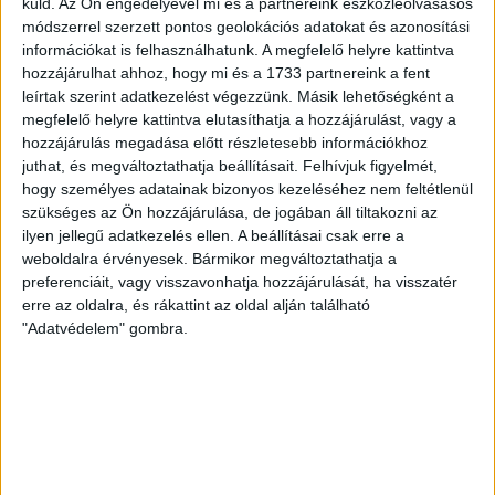
küld.
Az Ön engedélyével mi és a partnereink eszközleolvasásos
módszerrel szerzett pontos geolokációs adatokat és azonosítási
Bővebben →
információkat is felhasználhatunk. A megfelelő helyre kattintva
hozzájárulhat ahhoz, hogy mi és a 1733 partnereink a fent
RENDKÍVÜLI HŐSÉG
TÖBB MÓDON IS
:
leírtak szerint adatkezelést végezzünk. Másik lehetőségként a
megfelelő helyre kattintva elutasíthatja a hozzájárulást, vagy a
IGYEKSZIK SEGÍTENI A SZURKOLÓKAT A DVSC
hozzájárulás megadása előtt részletesebb információkhoz
Nagy meccs vár csütörtökön 19 órától a Lokira és a
juthat, és megváltoztathatja beállításait.
Felhívjuk figyelmét,
szurkolóira, csapatunk a dán FC Copenhagent fogadja az
hogy személyes adatainak bizonyos kezeléséhez nem feltétlenül
szükséges az Ön hozzájárulása, de jogában áll tiltakozni az
UEFA Konferencia Liga selejtezőjében. Klubunk a rendkívüli
ilyen jellegű adatkezelés ellen. A beállításai csak erre a
időjárási körülmények miatt több intézkedésről is döntött a
weboldalra érvényesek. Bármikor megváltoztathatja a
mai mérkőzésre vonatkozóan. A stadion 6 pontján
preferenciáit, vagy visszavonhatja hozzájárulását, ha visszatér
vízosztással igyekszünk segíteni a szurkolók hidratációját,
erre az oldalra, és rákattint az oldal alján található
ehhez kapcsolódóan az is fontos, hogy 0,5 liter űrtartalomig
"Adatvédelem" gombra.
[…]
Bővebben →
MEGÚJULT AZ AJÁNDÉKBOLT, CSÜTÖRTÖKÖN
NYIT A DVSC STORE!