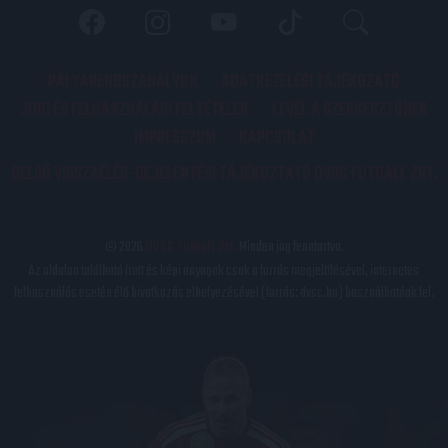
PÁLYARENDSZABÁLYOK
ADATKEZELÉSI TÁJÉKOZATÓ
JOGI ÉS FELHASZNÁLÁSI FELTÉTELEK
LEVÉL A SZERKESZTŐNEK
IMPRESSZUM
KAPCSOLAT
BELSŐ VISSZAÉLÉS-BEJELENTÉSI TÁJÉKOZTATÓ DVSC FUTBALL ZRT.
© 2026
DVSC Futball Zrt.
Minden jog fenntartva.
Az oldalon található írott és képi anyagok csak a forrás megjelölésével, internetes
felhasználás esetén élő hivatkozás elhelyezésével (forrás: dvsc.hu) használhatóak fel.