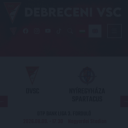
DVSC
NYÍREGYHÁZA
SPARTACUS
OTP BANK LIGA 3. FORDULÓ
2026.08.09. - 17
30
Nagyerdei Stadion
: