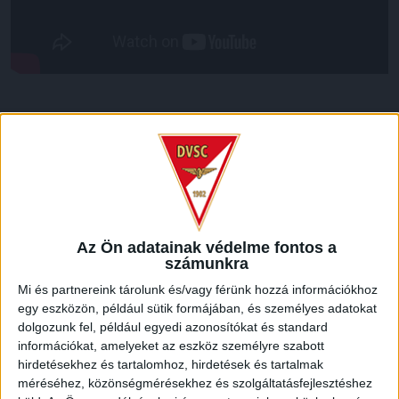
LEGUTÓBBI HÍREK
ÉRVÉNYESÜLT A PAPÍRFORMA
DVSC-FC
:
COPENHAGEN 0-3
2026.08.06.
Az Ön adatainak védelme fontos a
Az örmény Pjunyik Jereván búcsúztatása után a bombaerős,
számunkra
válogatottakkal teletűzdelt, dán rekordbajnok FC
Mi és partnereink tárolunk és/vagy férünk hozzá információkhoz
Copenhagen (Köbenhavn) együttesét fogadta a Loki
egy eszközön, például sütik formájában, és személyes adatokat
csütörtökön este az UEFA Konferencia Liga 3.
dolgozunk fel, például egyedi azonosítókat és standard
selejtezőkörének első mérkőzésén. A kezdőcsapatban ott
információkat, amelyeket az eszköz személyre szabott
volt többek között Szécsi Márk, Batik Bence és a DVSC-ben
hirdetésekhez és tartalomhoz, hirdetések és tartalmak
most debütáló Dénes Vilmos is. A találkozót a hőség dacára
méréséhez, közönségmérésekhez és szolgáltatásfejlesztéshez
mindkét gárda viszonylag […]