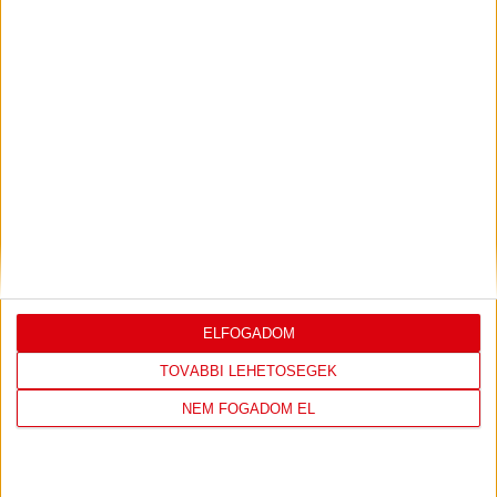
Bővebben →
LEGUTÓBBI EREDMÉNY
ELFOGADOM
DVSC
FC
TOVÁBBI LEHETŐSÉGEK
COPENHAGEN
NEM FOGADOM EL
19
:
00