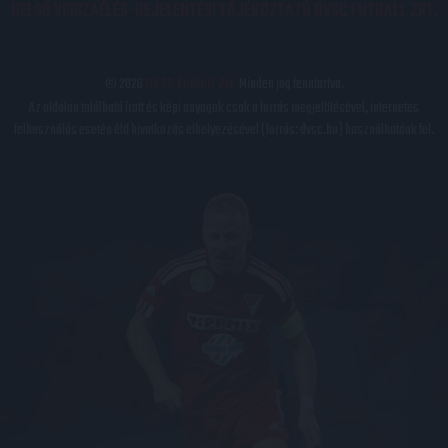
BELSŐ VISSZAÉLÉS-BEJELENTÉSI TÁJÉKOZTATÓ DVSC FUTBALL ZRT.
© 2026
DVSC Futball Zrt.
Minden jog fenntartva.
Az oldalon található írott és képi anyagok csak a forrás megjelölésével, internetes
felhasználás esetén élő hivatkozás elhelyezésével (forrás: dvsc.hu) használhatóak fel.