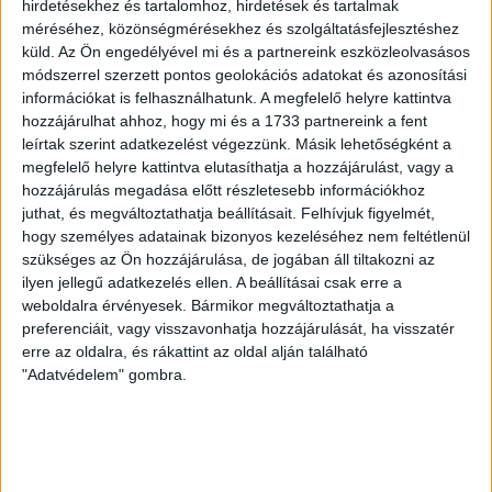
hirdetésekhez és tartalomhoz, hirdetések és tartalmak
VAJDA BOTOND
VASÁRNAP 100
:
méréséhez, közönségmérésekhez és szolgáltatásfejlesztéshez
SZÁZALÉKNÁL IS TÖBBET KELL BELEADNUNK
küld.
Az Ön engedélyével mi és a partnereink eszközleolvasásos
módszerrel szerzett pontos geolokációs adatokat és azonosítási
2026.08.07.
információkat is felhasználhatunk. A megfelelő helyre kattintva
A DVSC-FC Copenhagen Konferencia Liga mérkőzés
hozzájárulhat ahhoz, hogy mi és a 1733 partnereink a fent
örömteli eseménye volt, hogy sérüléséből felépülve
leírtak szerint adatkezelést végezzünk. Másik lehetőségként a
visszatért a pályára 22 éves szélsőnk, Vajda Botond.
megfelelő helyre kattintva elutasíthatja a hozzájárulást, vagy a
Játékosunkat a visszatérésről és a vasárnapi, Nyíregyháza
hozzájárulás megadása előtt részletesebb információkhoz
juthat, és megváltoztathatja beállításait.
Felhívjuk figyelmét,
elleni rangadóról is kérdeztük. – Nagyon örülök, hogy újra
hogy személyes adatainak bizonyos kezeléséhez nem feltétlenül
pályára léphettem tétmeccsen, hiszen majdnem négy
szükséges az Ön hozzájárulása, de jogában áll tiltakozni az
hónapot kellett kihagynom. Az is pozitívum, hogy egy ilyen
ilyen jellegű adatkezelés ellen. A beállításai csak erre a
erős ellenfél ellen játszhattam […]
weboldalra érvényesek. Bármikor megváltoztathatja a
Bővebben →
preferenciáit, vagy visszavonhatja hozzájárulását, ha visszatér
erre az oldalra, és rákattint az oldal alján található
SZURKOLÓI INFORMÁCIÓK A DVSC-
"Adatvédelem" gombra.
NYÍREGYHÁZA RANGADÓRA
A DVSC az OTP Bank Liga 3. fordulójában az ősi rivális
Nyíregyházát fogadja augusztus 9-én, vasárnap 17.30-kor a