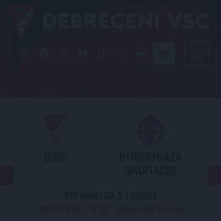
DVSC
NYÍREGYHÁZA
SPARTACUS
OTP BANK LIGA 3. FORDULÓ
2026.08.09. - 17
30
Nagyerdei Stadion
: