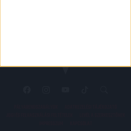
PÁLYARENDSZABÁLYOK
ADATKEZELÉSI TÁJÉKOZATÓ
JOGI ÉS FELHASZNÁLÁSI FELTÉTELEK
LEVÉL A SZERKESZTŐNEK
IMPRESSZUM
KAPCSOLAT