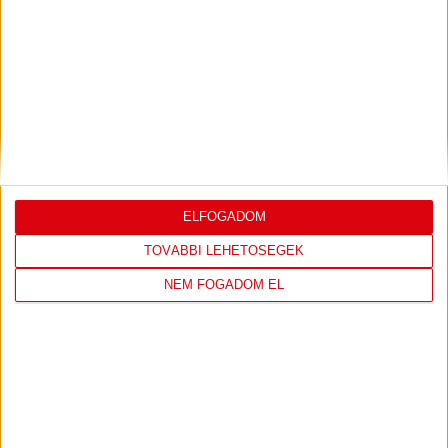
LEGUTÓBBI EREDMÉNY
DVSC
FC
COPENHAGEN
ELFOGADOM
19
:
00
TOVÁBBI LEHETŐSÉGEK
NEM FOGADOM EL
2026-08-
KONFERENCIA LIGA 3.
MECCS
06 19:00
SELEJTEZŐFDORDULÓ
RÉSZLETEI
TOVÁBBI EREDMÉNYEK