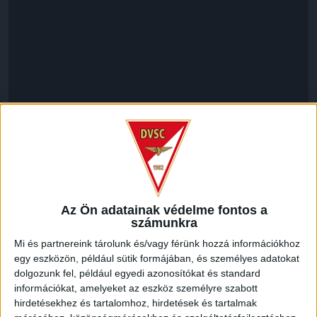
LEGUTÓBBI HÍREK
Az Ön adatainak védelme fontos a
ÉRVÉNYESÜLT A PAPÍRFORMA
DVSC-FC
számunkra
:
COPENHAGEN 0-3
Mi és partnereink tárolunk és/vagy férünk hozzá információkhoz
egy eszközön, például sütik formájában, és személyes adatokat
2026.08.06.
dolgozunk fel, például egyedi azonosítókat és standard
Az örmény Pjunyik Jereván búcsúztatása után a bombaerős,
információkat, amelyeket az eszköz személyre szabott
válogatottakkal teletűzdelt, dán rekordbajnok FC
hirdetésekhez és tartalomhoz, hirdetések és tartalmak