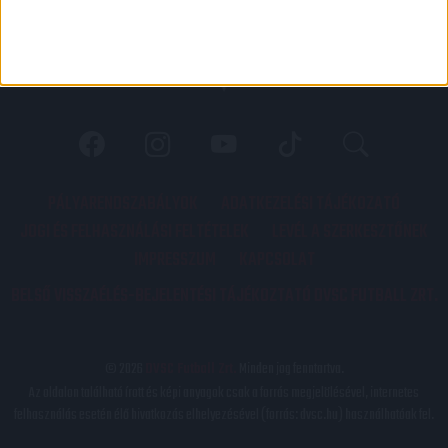
PÁLYARENDSZABÁLYOK
ADATKEZELÉSI TÁJÉKOZATÓ
JOGI ÉS FELHASZNÁLÁSI FELTÉTELEK
LEVÉL A SZERKESZTŐNEK
IMPRESSZUM
KAPCSOLAT
BELSŐ VISSZAÉLÉS-BEJELENTÉSI TÁJÉKOZTATÓ DVSC FUTBALL ZRT.
© 2026
DVSC Futball Zrt.
Minden jog fenntartva.
Az oldalon található írott és képi anyagok csak a forrás megjelölésével, internetes
felhasználás esetén élő hivatkozás elhelyezésével (forrás: dvsc.hu) használhatóak fel.