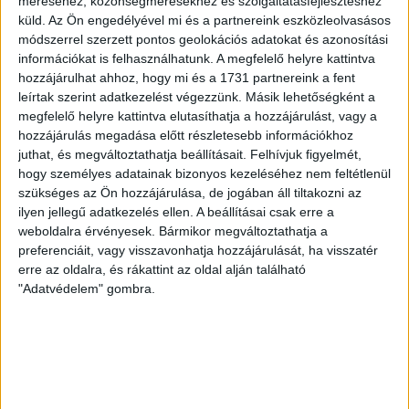
Copenhagen (Köbenhavn) együttesét fogadta a Loki
méréséhez, közönségmérésekhez és szolgáltatásfejlesztéshez
csütörtökön este az UEFA Konferencia Liga 3.
küld.
Az Ön engedélyével mi és a partnereink eszközleolvasásos
módszerrel szerzett pontos geolokációs adatokat és azonosítási
selejtezőkörének első mérkőzésén. A kezdőcsapatban ott
információkat is felhasználhatunk. A megfelelő helyre kattintva
volt többek között Szécsi Márk, Batik Bence és a DVSC-ben
hozzájárulhat ahhoz, hogy mi és a 1731 partnereink a fent
most debütáló Dénes Vilmos is. A találkozót a hőség dacára
leírtak szerint adatkezelést végezzünk. Másik lehetőségként a
mindkét gárda viszonylag […]
megfelelő helyre kattintva elutasíthatja a hozzájárulást, vagy a
Bővebben →
hozzájárulás megadása előtt részletesebb információkhoz
juthat, és megváltoztathatja beállításait.
Felhívjuk figyelmét,
hogy személyes adatainak bizonyos kezeléséhez nem feltétlenül
RENDKÍVÜLI HŐSÉG
TÖBB MÓDON IS
:
szükséges az Ön hozzájárulása, de jogában áll tiltakozni az
IGYEKSZIK SEGÍTENI A SZURKOLÓKAT A DVSC
ilyen jellegű adatkezelés ellen. A beállításai csak erre a
weboldalra érvényesek. Bármikor megváltoztathatja a
Nagy meccs vár csütörtökön 19 órától a Lokira és a
preferenciáit, vagy visszavonhatja hozzájárulását, ha visszatér
szurkolóira, csapatunk a dán FC Copenhagent fogadja az
erre az oldalra, és rákattint az oldal alján található
UEFA Konferencia Liga selejtezőjében. Klubunk a rendkívüli
"Adatvédelem" gombra.
időjárási körülmények miatt több intézkedésről is döntött a
mai mérkőzésre vonatkozóan. A stadion 6 pontján
vízosztással igyekszünk segíteni a szurkolók hidratációját,
ehhez kapcsolódóan az is fontos, hogy 0,5 liter űrtartalomig
[…]
Bővebben →