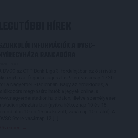
LEGUTÓBBI HÍREK
SZURKOLÓI INFORMÁCIÓK A DVSC-
NYÍREGYHÁZA RANGADÓRA
2026.08.07.
A DVSC az OTP Bank Liga 3. fordulójában az ősi rivális
Nyíregyházát fogadja augusztus 9-én, vasárnap 17.30-
kor a Nagyerdei Stadionban. Nagy az érdeklődés, a
találkozóra megvásárolhatók a jegyek online, a
www.nagyerdeistadion.hu oldalon, illetve személyesen
a stadion pénztáraiban (nyitva hétköznap 10 és 18,
szombaton 10 és 15 óra között, vasárnap 10 órától). A
DVSC Store vasárnap 12 […]
Bővebben →