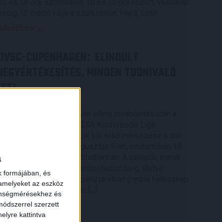
10 és 18 óra, szombaton 10 és 15 óra között, vasárnap
pedig 12 órától várja a szurkolókat. Hajrá, Loki!
Bővebben →
DVSC-COPENHAGEN
ELINDULT
:
JEGYÉRTÉKESÍTÉS, MINDEN TUDNIVALÓ
ITT!
2026.08.04.
Az örmény Pjunyik Jereván elleni továbbjutás után a
DVSC folytatja útját az UEFA Konferencia Liga
×
selejtezőjében, a harmadik kör első mérkőzése a dán
FC Copenhagen ellen augusztus 6-án, csütörtökön 19
a
órától lesz a Nagyerdei Stadionban. A belépők immár
elérhetők online, a nagyerdeistadion.hu-n, illetve
k formájában, és
személyesen a stadion pénztáraiban (nyitva hétköznap
 amelyeket az eszköz
10 és 18 óra között). Íme, […]
zönségmérésekhez és
ódszerrel szerzett
Bővebben →
elyre kattintva