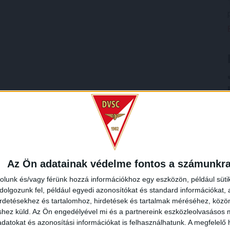
Az Ön adatainak védelme fontos a számunkr
rolunk és/vagy férünk hozzá információkhoz egy eszközön, például süti
olgozunk fel, például egyedi azonosítókat és standard információkat,
irdetésekhez és tartalomhoz, hirdetések és tartalmak méréséhez, kö
shez küld.
Az Ön engedélyével mi és a partnereink eszközleolvasásos m
datokat és azonosítási információkat is felhasználhatunk. A megfelelő h