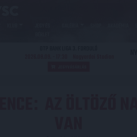
KLUB
JEGY ÉS
GALÉRIA
SHOP
AKADÉMIA
BÉRLET
OTP BANK LIGA 3. FORDULÓ
N
2026.08.09. - 17
30
Nagyerdei Stadion
:
JEGYVÁSÁRLÁS
BENCE
AZ ÖLTÖZŐ N
:
VAN