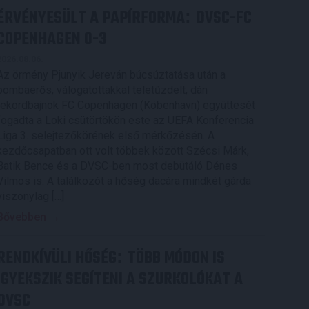
ÉRVÉNYESÜLT A PAPÍRFORMA
DVSC-FC
:
COPENHAGEN 0-3
2026.08.06.
Az örmény Pjunyik Jereván búcsúztatása után a
bombaerős, válogatottakkal teletűzdelt, dán
rekordbajnok FC Copenhagen (Köbenhavn) együttesét
fogadta a Loki csütörtökön este az UEFA Konferencia
Liga 3. selejtezőkörének első mérkőzésén. A
kezdőcsapatban ott volt többek között Szécsi Márk,
Batik Bence és a DVSC-ben most debütáló Dénes
Vilmos is. A találkozót a hőség dacára mindkét gárda
viszonylag […]
Bővebben →
RENDKÍVÜLI HŐSÉG
TÖBB MÓDON IS
:
IGYEKSZIK SEGÍTENI A SZURKOLÓKAT A
DVSC