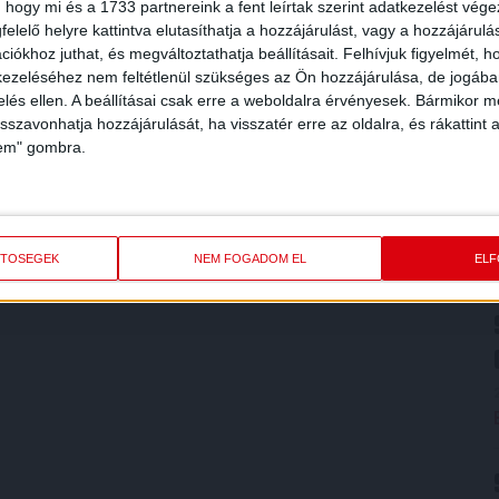
 hogy mi és a 1733 partnereink a fent leírtak szerint adatkezelést vég
elelő helyre kattintva elutasíthatja a hozzájárulást, vagy a hozzájárul
iókhoz juthat, és megváltoztathatja beállításait.
Felhívjuk figyelmét, 
ezeléséhez nem feltétlenül szükséges az Ön hozzájárulása, de jogában 
zelés ellen. A beállításai csak erre a weboldalra érvényesek. Bármikor m
isszavonhatja hozzájárulását, ha visszatér erre az oldalra, és rákattint a
lem" gombra.
ETŐSÉGEK
NEM FOGADOM EL
EL