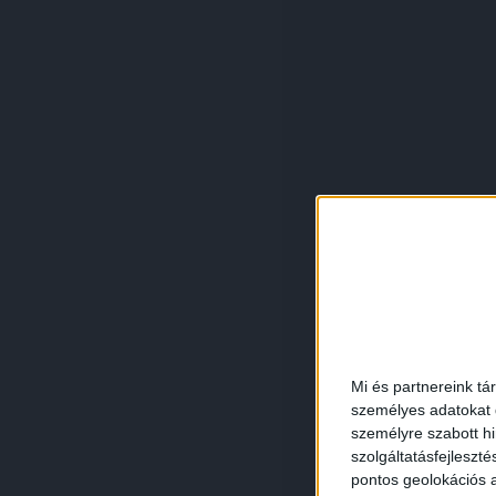
Mi és partnereink tá
személyes adatokat d
személyre szabott h
szolgáltatásfejleszté
pontos geolokációs a