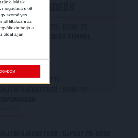
ezzünk. Másik
LEGÚJABB VIDEÓK
ás megadása előtt
hogy személyes
áll tiltakozni az
SAJTÓTÁJÉKOZTATÓ
DVSC-FC
:
egváltoztathatja a
COPENHAGEN 0-3, GERT REMMEL
z oldal alján
ÉRTÉKELÉSE
2026.08.07.
Bővebben →
FOGADOM
VIDEÓ! MECCS ELŐTTI
SAJTÓTÁJÉKOZTATÓ
DVSC-FC
:
COPENHAGEN
2026.08.05.
Bővebben →
SAJTÓTÁJÉKOZTATÓ
ÚJPEST FC-DVSC
: