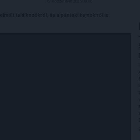
Közzétéve: 2025.08.06.
lmúlt találkozókról, és a pénteki bajnokiról is