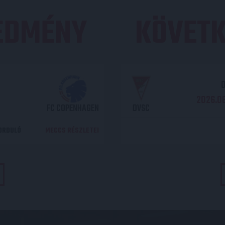
REDMÉNY
KÖVETK
O
2026.08
FC COPENHAGEN
DVSC
DORDULÓ
MECCS RÉSZLETEI