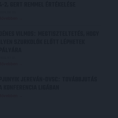
4-2, GERT REMMEL ÉRTÉKELÉSE
2026.08.03.
Bővebben →
DÉNES VILMOS
MEGTISZTELTETÉS, HOGY
:
ILYEN SZURKOLÓK ELŐTT LÉPHETEK
PÁLYÁRA
2026.07.31.
Bővebben →
PJUNYIK JEREVÁN-DVSC
TOVÁBBJUTÁS
:
A KONFERENCIA LIGÁBAN
Bővebben →