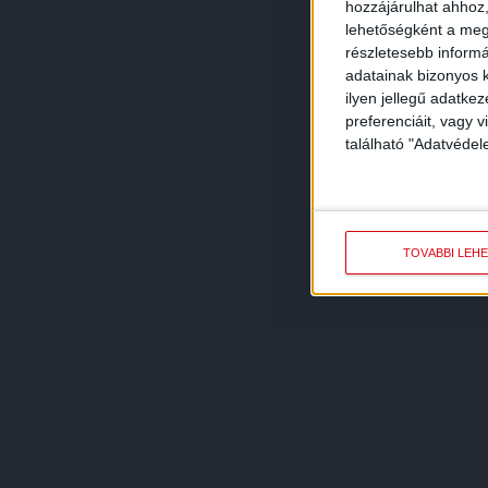
hozzájárulhat ahhoz,
lehetőségként a megf
részletesebb informác
adatainak bizonyos k
ilyen jellegű adatke
preferenciáit, vagy v
található "Adatvéde
TOVÁBBI LEH