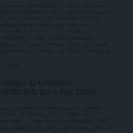
Nagy meccs vár csütörtökön 19 órától a Lokira és a
szurkolóira, csapatunk a dán FC Copenhagent fogadja
az UEFA Konferencia Liga selejtezőjében. Klubunk a
rendkívüli időjárási körülmények miatt több
intézkedésről is döntött a mai mérkőzésre
vonatkozóan. A stadion 6 pontján vízosztással
igyekszünk segíteni a szurkolók hidratációját, ehhez
kapcsolódóan az is fontos, hogy 0,5 liter űrtartalomig
[…]
Bővebben →
MEGÚJULT AZ AJÁNDÉKBOLT,
CSÜTÖRTÖKÖN NYIT A DVSC STORE!
2026.08.05.
Ízléses, korszerű külsővel és belsővel, megújult
kínálattal vár mindenkit a DVSC felújítás után
csütörtökön 16 órakor újra nyitó ajándékboltja, a DVSC
Store. Érdemes ellátogatni az üzletbe, amely pénteken