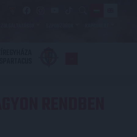
SZOLGÁLTATÁSOK
SZPONZOROK
KAPCSOLAT
YÍREGYHÁZA
FC
SPARTACUS
COPENHAGE
AGYON RENDBEN