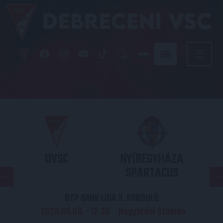
DVSC
NYÍREGYHÁZA
SPARTACUS
OTP BANK LIGA 3. FORDULÓ
2026.08.09. - 17
30
Nagyerdei Stadion
: