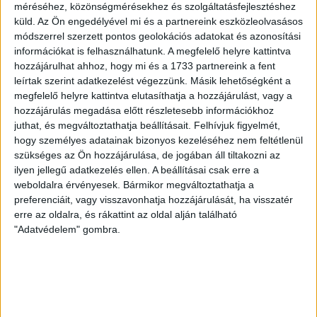
méréséhez, közönségmérésekhez és szolgáltatásfejlesztéshez
és a Videotonban is, ám pályafutása csúcspontját
küld.
Az Ön engedélyével mi és a partnereink eszközleolvasásos
egyértelműen a Lokiban töltött évek jelentették. A népszerű
módszerrel szerzett pontos geolokációs adatokat és azonosítási
Gurigának hihetetlen érzéke volt a játékhoz és a
információkat is felhasználhatunk. A megfelelő helyre kattintva
gólszerzéshez, amit jól mutat, hogy a DMVSC-ben eltöltött
hozzájárulhat ahhoz, hogy mi és a 1733 partnereink a fent
[…]
leírtak szerint adatkezelést végezzünk. Másik lehetőségként a
megfelelő helyre kattintva elutasíthatja a hozzájárulást, vagy a
Bővebben →
hozzájárulás megadása előtt részletesebb információkhoz
juthat, és megváltoztathatja beállításait.
Felhívjuk figyelmét,
VAJDA BOTOND
VASÁRNAP 100
:
hogy személyes adatainak bizonyos kezeléséhez nem feltétlenül
szükséges az Ön hozzájárulása, de jogában áll tiltakozni az
SZÁZALÉKNÁL IS TÖBBET KELL BELEADNUNK
ilyen jellegű adatkezelés ellen. A beállításai csak erre a
2026.08.07.
weboldalra érvényesek. Bármikor megváltoztathatja a
A DVSC-FC Copenhagen Konferencia Liga mérkőzés
preferenciáit, vagy visszavonhatja hozzájárulását, ha visszatér
örömteli eseménye volt, hogy sérüléséből felépülve
erre az oldalra, és rákattint az oldal alján található
visszatért a pályára 22 éves szélsőnk, Vajda Botond.
"Adatvédelem" gombra.
Játékosunkat a visszatérésről és a vasárnapi, Nyíregyháza
elleni rangadóról is kérdeztük. – Nagyon örülök, hogy újra
pályára léphettem tétmeccsen, hiszen majdnem négy
hónapot kellett kihagynom. Az is pozitívum, hogy egy ilyen
erős ellenfél ellen játszhattam […]