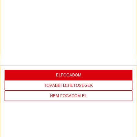
LEGUTÓBBI EREDMÉNY
DVSC
FC
COPENHAGEN
ELFOGADOM
TOVÁBBI LEHETŐSÉGEK
0
-
3
NEM FOGADOM EL
2026-08-
KONFERENCIA LIGA 3.
MECCS
06 19:00
SELEJTEZŐFDORDULÓ
RÉSZLETEI