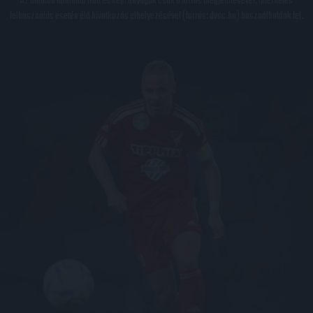
Az oldalon található írott és képi anyagok csak a forrás megjelölésével, internetes
felhasználás esetén élő hivatkozás elhelyezésével (forrás: dvsc.hu) használhatóak fel.