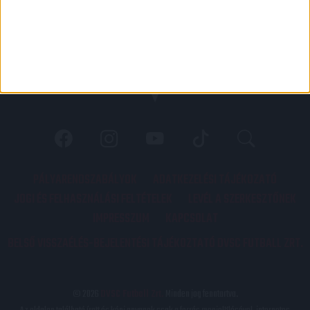
PÁLYARENDSZABÁLYOK
ADATKEZELÉSI TÁJÉKOZATÓ
JOGI ÉS FELHASZNÁLÁSI FELTÉTELEK
LEVÉL A SZERKESZTŐNEK
IMPRESSZUM
KAPCSOLAT
BELSŐ VISSZAÉLÉS-BEJELENTÉSI TÁJÉKOZTATÓ DVSC FUTBALL ZRT.
© 2026
DVSC Futball Zrt.
Minden jog fenntartva.