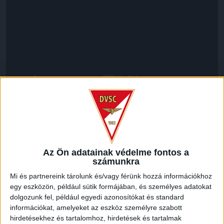
LEGUTÓBBI HÍREK
Az Ön adatainak védelme fontos a
70 ÉVES LETT KEREKES GYÖRGY, A VALAHA
számunkra
VOLT EGYIK LEGJOBB DEBRECENI CSATÁR
Mi és partnereink tárolunk és/vagy férünk hozzá információkhoz
egy eszközön, például sütik formájában, és személyes adatokat
2026.08.08.
dolgozunk fel, például egyedi azonosítókat és standard
Ma ünnepli 70. születésnapját Kerekes György. A debreceni
információkat, amelyeket az eszköz személyre szabott
születésű támadó a debreceni Titászban, majd a DMTE-ben
hirdetésekhez és tartalomhoz, hirdetések és tartalmak
kezdte, később játszott Pécsen, az Újpestben, az FTC-ben