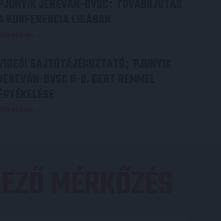
PJUNYIK JEREVÁN-DVSC
TOVÁBBJUTÁS
:
A KONFERENCIA LIGÁBAN
Bővebben →
VIDEÓ! SAJTÓTÁJÉKOZTATÓ
PJUNYIK
:
JEREVÁN-DVSC 0-0, GERT REMMEL
ÉRTÉKELÉSE
Bővebben →
EZŐ MÉRKŐZÉS