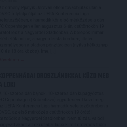
2026.08.04.
Az örmény Pjunyik Jereván elleni továbbjutás után a
DVSC folytatja útját az UEFA Konferencia Liga
selejtezőjében, a harmadik kör első mérkőzése a dán
FC Copenhagen ellen augusztus 6-án, csütörtökön 19
órától lesz a Nagyerdei Stadionban. A belépők immár
elérhetők online, a nagyerdeistadion.hu-n, illetve
személyesen a stadion pénztáraiban (nyitva hétköznap
10 és 18 óra között). Íme, […]
Bővebben →
KOPPENHÁGAI OROSZLÁNOKKAL KÜZD MEG
A LOKI
A 16-szoros dán bajnok, 10-szeres dán kupagyőztes
FC Copenhagen (Köbenhavn) együttesével küzd meg
az UEFA Konferencia Liga harmadik selejtezőkörében a
DVSC, az első mérkőzés csütörtökön 19 órától
kezdődik a Nagyerdei Stadionban. Nem túlzás, valódi
nagyvad akadt a Loki útjába, lássuk, mit érdemes tudni