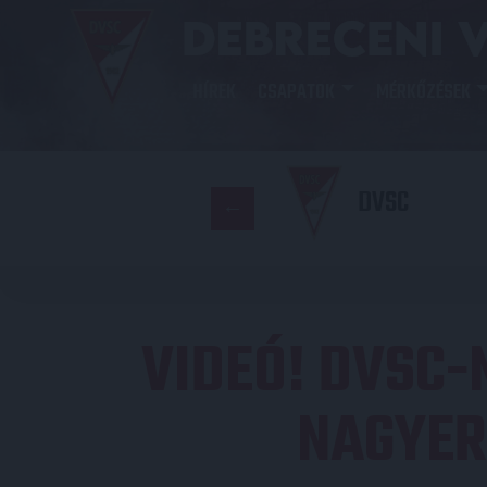
HÍREK
CSAPATOK
MÉRKŐZÉSEK
DVSC
VIDEÓ! DVSC-
NAGYER