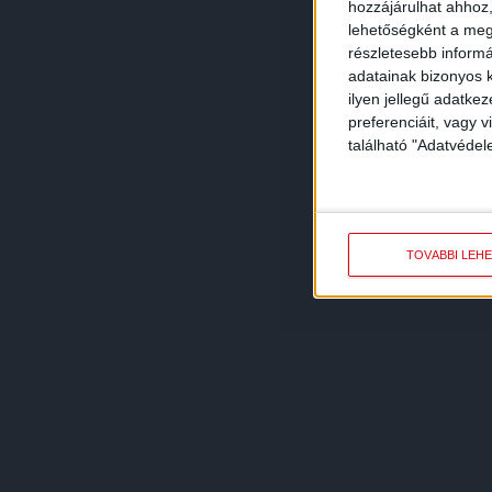
hozzájárulhat ahhoz,
lehetőségként a megf
részletesebb informác
adatainak bizonyos k
ilyen jellegű adatke
preferenciáit, vagy v
található "Adatvéde
TOVÁBBI LEH