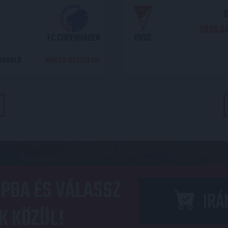
O
2026.08
FC COPENHAGEN
DVSC
DORDULÓ
MECCS RÉSZLETEI
PBA ÉS VÁLASSZ
IRÁ
K KÖZÜL!