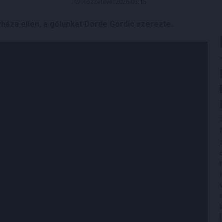
Közzétéve: 2026.03.15.
gyháza ellen, a gólunkat Dorde Gordic szerezte.