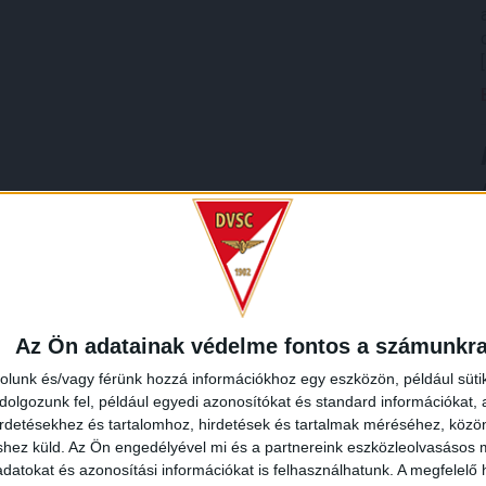
Az Ön adatainak védelme fontos a számunkr
rolunk és/vagy férünk hozzá információkhoz egy eszközön, például süti
olgozunk fel, például egyedi azonosítókat és standard információkat,
irdetésekhez és tartalomhoz, hirdetések és tartalmak méréséhez, kö
shez küld.
Az Ön engedélyével mi és a partnereink eszközleolvasásos m
datokat és azonosítási információkat is felhasználhatunk. A megfelelő h