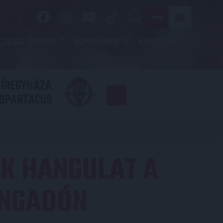
SZOLGÁLTATÁSOK
SZPONZOROK
KAPCSOLAT
YÍREGYHÁZA
FC
SPARTACUS
COPENHAGE
K HANGULAT A
ANGADÓN