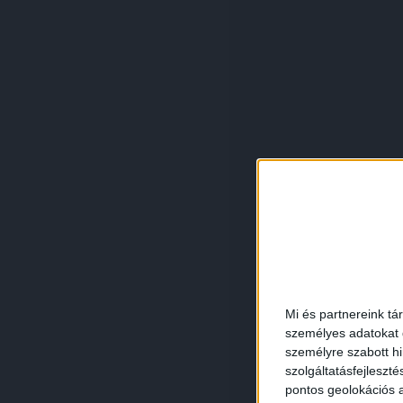
Mi és partnereink tá
személyes adatokat d
személyre szabott h
szolgáltatásfejleszté
pontos geolokációs a