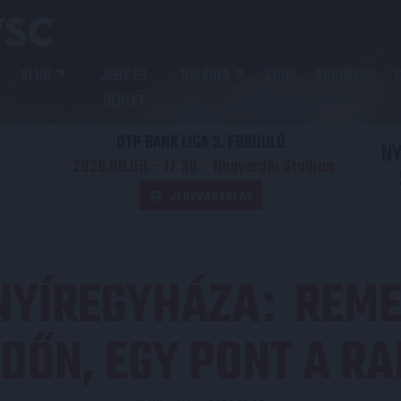
KLUB
JEGY ÉS
GALÉRIA
SHOP
AKADÉMIA
BÉRLET
OTP BANK LIGA 3. FORDULÓ
N
2026.08.09. - 17
30
Nagyerdei Stadion
:
JEGYVÁSÁRLÁS
NYÍREGYHÁZA
REME
:
DŐN, EGY PONT A R