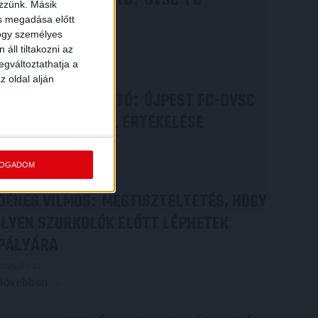
SAJTÓTÁJÉKOZTATÓ
DVSC-FC
ezzünk. Másik
COPENHAGEN
ás megadása előtt
hogy személyes
2026.08.05.
áll tiltakozni az
Bővebben →
egváltoztathatja a
z oldal alján
SAJTÓTÁJÉKOZTATÓ
ÚJPEST FC-DVSC
:
4-2, GERT REMMEL ÉRTÉKELÉSE
2026.08.03.
Bővebben →
FOGADOM
DÉNES VILMOS
MEGTISZTELTETÉS, HOGY
:
ILYEN SZURKOLÓK ELŐTT LÉPHETEK
PÁLYÁRA
2026.07.31.
Bővebben →