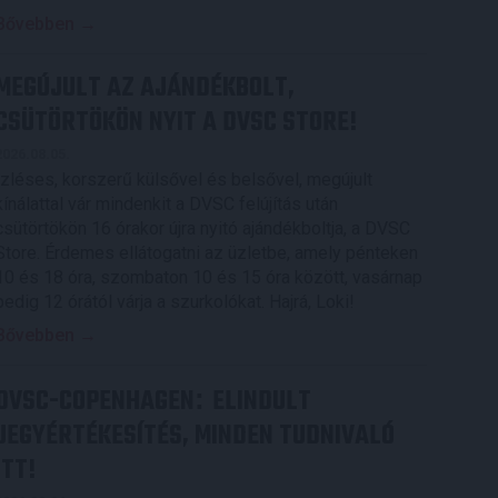
Bővebben →
MEGÚJULT AZ AJÁNDÉKBOLT,
CSÜTÖRTÖKÖN NYIT A DVSC STORE!
2026.08.05.
Ízléses, korszerű külsővel és belsővel, megújult
kínálattal vár mindenkit a DVSC felújítás után
csütörtökön 16 órakor újra nyitó ajándékboltja, a DVSC
Store. Érdemes ellátogatni az üzletbe, amely pénteken
10 és 18 óra, szombaton 10 és 15 óra között, vasárnap
pedig 12 órától várja a szurkolókat. Hajrá, Loki!
Bővebben →
DVSC-COPENHAGEN
ELINDULT
:
JEGYÉRTÉKESÍTÉS, MINDEN TUDNIVALÓ
ITT!