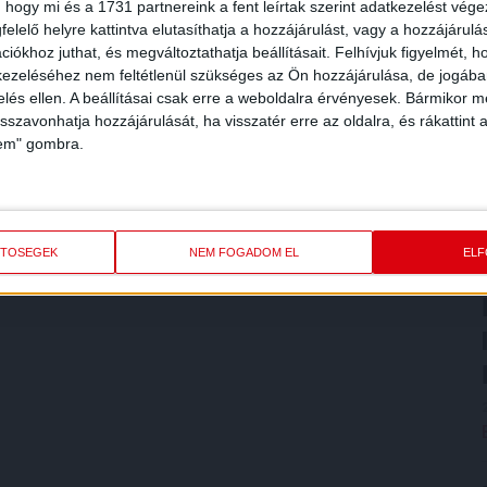
 hogy mi és a 1731 partnereink a fent leírtak szerint adatkezelést vég
elelő helyre kattintva elutasíthatja a hozzájárulást, vagy a hozzájárul
iókhoz juthat, és megváltoztathatja beállításait.
Felhívjuk figyelmét, 
ezeléséhez nem feltétlenül szükséges az Ön hozzájárulása, de jogában 
zelés ellen. A beállításai csak erre a weboldalra érvényesek. Bármikor m
isszavonhatja hozzájárulását, ha visszatér erre az oldalra, és rákattint a
lem" gombra.
ETŐSÉGEK
NEM FOGADOM EL
EL