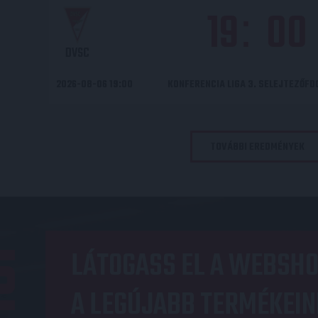
19
00
:
DVSC
2026-08-06 19:00
KONFERENCIA LIGA 3. SELEJTEZŐF
TOVÁBBI EREDMÉNYEK
OP
LÁTOGASS EL A WEBSHO
A LEGÚJABB TERMÉKEIN