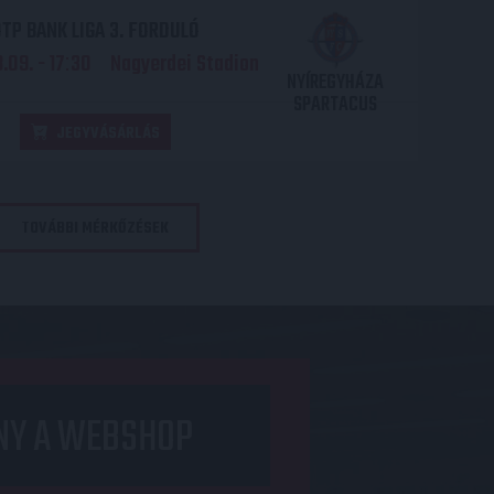
TP BANK LIGA 3. FORDULÓ
.09. - 17
30
Nagyerdei Stadion
:
NYÍREGYHÁZA
SPARTACUS
JEGYVÁSÁRLÁS
TOVÁBBI MÉRKŐZÉSEK
NY A WEBSHOP