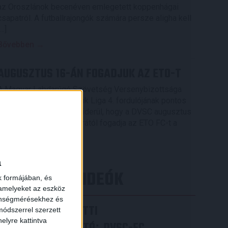
az Oroszlánok becenéven emlegetett koppenhágai
csapatról. A futballrajongók számára persze aligha kell
[…]
Bővebben →
AUGUSZTUS 16-ÁN FOGADJUK AZ ETO-T
A Magyar Labdarúgó Szövetség Versenybizottsága
elkészítette az OTP Bank Liga 4. fordulójának pontos
menetrendjét, melyből kiderül, hogy a DVSC augusztus
16-án, vasárnap 16.30 órától fogadja az ETO FC-t a
×
Nagyerdei Stadionban.
Bővebben →
a
LEGÚJABB VIDEÓK
k formájában, és
 amelyeket az eszköz
zönségmérésekhez és
VIDEÓ! MECCS ELŐTTI
ódszerrel szerzett
elyre kattintva
: