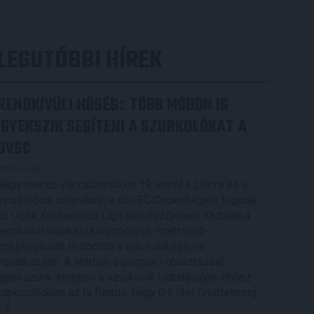
LEGUTÓBBI HÍREK
RENDKÍVÜLI HŐSÉG
TÖBB MÓDON IS
:
IGYEKSZIK SEGÍTENI A SZURKOLÓKAT A
DVSC
2026.08.06.
Nagy meccs vár csütörtökön 19 órától a Lokira és a
szurkolóira, csapatunk a dán FC Copenhagent fogadja
az UEFA Konferencia Liga selejtezőjében. Klubunk a
rendkívüli időjárási körülmények miatt több
intézkedésről is döntött a mai mérkőzésre
vonatkozóan. A stadion 6 pontján vízosztással
igyekszünk segíteni a szurkolók hidratációját, ehhez
kapcsolódóan az is fontos, hogy 0,5 liter űrtartalomig
[…]