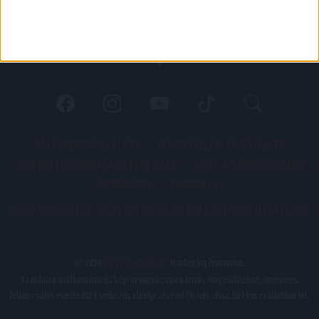
PÁLYARENDSZABÁLYOK
ADATKEZELÉSI TÁJÉKOZATÓ
JOGI ÉS FELHASZNÁLÁSI FELTÉTELEK
LEVÉL A SZERKESZTŐNEK
IMPRESSZUM
KAPCSOLAT
BELSŐ VISSZAÉLÉS-BEJELENTÉSI TÁJÉKOZTATÓ DVSC FUTBALL ZRT.
© 2026
DVSC Futball Zrt.
Minden jog fenntartva.
Az oldalon található írott és képi anyagok csak a forrás megjelölésével, internetes
felhasználás esetén élő hivatkozás elhelyezésével (forrás: dvsc.hu) használhatóak fel.