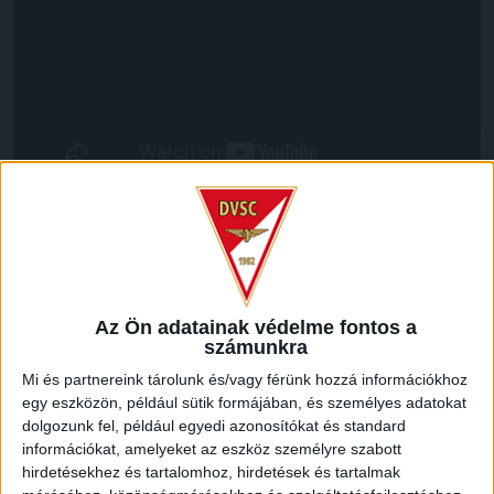
LEGUTÓBBI HÍREK
GYŐZELEM A RANGADÓN
DVSC-
:
Az Ön adatainak védelme fontos a
számunkra
NYÍREGYHÁZA 1-0
Mi és partnereink tárolunk és/vagy férünk hozzá információkhoz
2026.08.09.
egy eszközön, például sütik formájában, és személyes adatokat
Hamisítatlan rangadóhangulatban lépett pályára a DVSC az
dolgozunk fel, például egyedi azonosítókat és standard
OTP Bank Liga 3. fordulójában, hiszen vasárnap délután az
információkat, amelyeket az eszköz személyre szabott
ősi rivális Nyíregyházát fogadta. A kezdőcsapatban helyet
hirdetésekhez és tartalomhoz, hirdetések és tartalmak