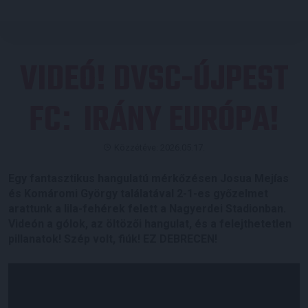
VIDEÓ! DVSC-ÚJPEST
FC
IRÁNY EURÓPA!
:
Közzétéve: 2026.05.17.
Egy fantasztikus hangulatú mérkőzésen Josua Mejías
és Komáromi György találatával 2-1-es győzelmet
arattunk a lila-fehérek felett a Nagyerdei Stadionban.
Videón a gólok, az öltözői hangulat, és a felejthetetlen
pillanatok! Szép volt, fiúk! EZ DEBRECEN!