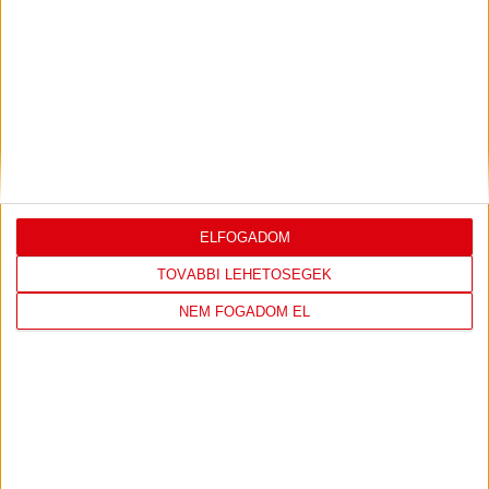
LEGUTÓBBI EREDMÉNY
DVSC
NYÍREGYHÁZA
SPARTACUS
ELFOGADOM
1
-
0
TOVÁBBI LEHETŐSÉGEK
NEM FOGADOM EL
2026-08-09
OTP BANK LIGA 3.
MECCS
17:30
FORDULÓ
RÉSZLETEI
TOVÁBBI EREDMÉNYEK