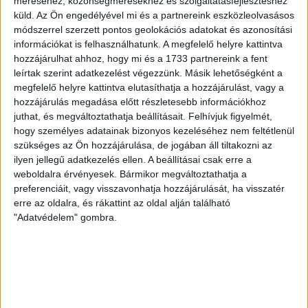
kapott az ifjú, saját nevelésű Sain Balázs is, a
méréséhez, közönségmérésekhez és szolgáltatásfejlesztéshez
küld.
Az Ön engedélyével mi és a partnereink eszközleolvasásos
támadószekcióban Szendrei Ákost Dzsudzsák Balázs,
módszerrel szerzett pontos geolokációs adatokat és azonosítási
illetve a két szélről Dénes Vilmos és Cibla Flórián
információkat is felhasználhatunk. A megfelelő helyre kattintva
támogatta. A mérkőzés jó iramban kezdődött, mindkét gárda
hozzájárulhat ahhoz, hogy mi és a 1733 partnereink a fent
jelentkezett […]
leírtak szerint adatkezelést végezzünk. Másik lehetőségként a
Bővebben →
megfelelő helyre kattintva elutasíthatja a hozzájárulást, vagy a
hozzájárulás megadása előtt részletesebb információkhoz
KIKAPOTT A KIS LOKI
juthat, és megváltoztathatja beállításait.
Felhívjuk figyelmét,
hogy személyes adatainak bizonyos kezeléséhez nem feltétlenül
2026.08.08.
szükséges az Ön hozzájárulása, de jogában áll tiltakozni az
A DVSC II. szombaton Pallagon a Füzesabony gárdáját
ilyen jellegű adatkezelés ellen. A beállításai csak erre a
fogadta az NB III. Észak-keleti csoport 3. fordulójában, s
weboldalra érvényesek. Bármikor megváltoztathatja a
ezúttal nem tudott pontot szerezni. NB III. Észak-keleti
preferenciáit, vagy visszavonhatja hozzájárulását, ha visszatér
csoport, 3. forduló. DVSC II.-Füzesabony 1-2 (1-1). Pallag,
erre az oldalra, és rákattint az oldal alján található
200 néző, vezette: Oswald D. DVSC II.: Tuska – Myrtaj (Kiss
"Adatvédelem" gombra.
M., 46.), Farkas T., Macsó (Lovas, 75.), Vincze T., Hermann
(Gyenti, […]
Bővebben →