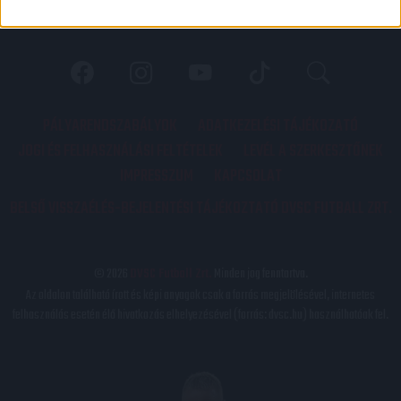
PÁLYARENDSZABÁLYOK
ADATKEZELÉSI TÁJÉKOZATÓ
JOGI ÉS FELHASZNÁLÁSI FELTÉTELEK
LEVÉL A SZERKESZTŐNEK
IMPRESSZUM
KAPCSOLAT
BELSŐ VISSZAÉLÉS-BEJELENTÉSI TÁJÉKOZTATÓ DVSC FUTBALL ZRT.
© 2026
DVSC Futball Zrt.
Minden jog fenntartva.
Az oldalon található írott és képi anyagok csak a forrás megjelölésével, internetes
felhasználás esetén élő hivatkozás elhelyezésével (forrás: dvsc.hu) használhatóak fel.