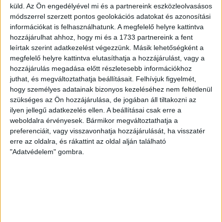
küld.
Az Ön engedélyével mi és a partnereink eszközleolvasásos
volt többek között Szécsi Márk, Batik Bence és a DVSC-ben
módszerrel szerzett pontos geolokációs adatokat és azonosítási
most debütáló Dénes Vilmos is. A találkozót a hőség dacára
információkat is felhasználhatunk. A megfelelő helyre kattintva
mindkét gárda viszonylag […]
hozzájárulhat ahhoz, hogy mi és a 1733 partnereink a fent
Bővebben →
leírtak szerint adatkezelést végezzünk. Másik lehetőségként a
megfelelő helyre kattintva elutasíthatja a hozzájárulást, vagy a
RENDKÍVÜLI HŐSÉG
TÖBB MÓDON IS
hozzájárulás megadása előtt részletesebb információkhoz
:
juthat, és megváltoztathatja beállításait.
Felhívjuk figyelmét,
IGYEKSZIK SEGÍTENI A SZURKOLÓKAT A DVSC
hogy személyes adatainak bizonyos kezeléséhez nem feltétlenül
szükséges az Ön hozzájárulása, de jogában áll tiltakozni az
Nagy meccs vár csütörtökön 19 órától a Lokira és a
ilyen jellegű adatkezelés ellen. A beállításai csak erre a
szurkolóira, csapatunk a dán FC Copenhagent fogadja az
weboldalra érvényesek. Bármikor megváltoztathatja a
UEFA Konferencia Liga selejtezőjében. Klubunk a rendkívüli
preferenciáit, vagy visszavonhatja hozzájárulását, ha visszatér
időjárási körülmények miatt több intézkedésről is döntött a
erre az oldalra, és rákattint az oldal alján található
mai mérkőzésre vonatkozóan. A stadion 6 pontján
"Adatvédelem" gombra.
vízosztással igyekszünk segíteni a szurkolók hidratációját,
ehhez kapcsolódóan az is fontos, hogy 0,5 liter űrtartalomig
[…]
Bővebben →