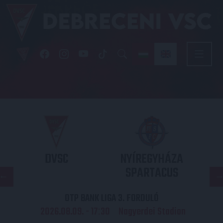
DVSC
NYÍREGYHÁZA
SPARTACUS
OTP BANK LIGA 3. FORDULÓ
2026.08.09. - 17
30
Nagyerdei Stadion
: