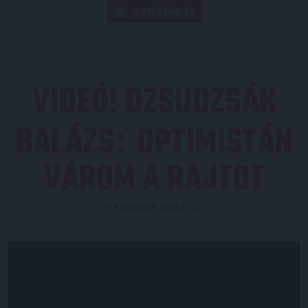
JEGYVÁSÁRLÁS
VIDEÓ! DZSUDZSÁK
BALÁZS
OPTIMISTÁN
:
VÁROM A RAJTOT
Közzétéve: 2022.07.25.