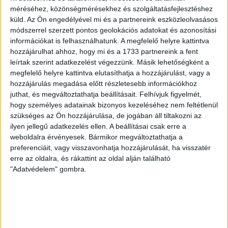
SZÁZALÉKNÁL IS TÖBBET KELL BELEADNUNK
méréséhez, közönségmérésekhez és szolgáltatásfejlesztéshez
2026.08.07.
küld.
Az Ön engedélyével mi és a partnereink eszközleolvasásos
A DVSC-FC Copenhagen Konferencia Liga mérkőzés
módszerrel szerzett pontos geolokációs adatokat és azonosítási
örömteli eseménye volt, hogy sérüléséből felépülve
információkat is felhasználhatunk. A megfelelő helyre kattintva
visszatért a pályára 22 éves szélsőnk, Vajda Botond.
hozzájárulhat ahhoz, hogy mi és a 1733 partnereink a fent
Játékosunkat a visszatérésről és a vasárnapi, Nyíregyháza
leírtak szerint adatkezelést végezzünk. Másik lehetőségként a
elleni rangadóról is kérdeztük. – Nagyon örülök, hogy újra
megfelelő helyre kattintva elutasíthatja a hozzájárulást, vagy a
pályára léphettem tétmeccsen, hiszen majdnem négy
hozzájárulás megadása előtt részletesebb információkhoz
hónapot kellett kihagynom. Az is pozitívum, hogy egy ilyen
juthat, és megváltoztathatja beállításait.
Felhívjuk figyelmét,
erős ellenfél ellen játszhattam […]
hogy személyes adatainak bizonyos kezeléséhez nem feltétlenül
szükséges az Ön hozzájárulása, de jogában áll tiltakozni az
Bővebben →
ilyen jellegű adatkezelés ellen. A beállításai csak erre a
weboldalra érvényesek. Bármikor megváltoztathatja a
SZURKOLÓI INFORMÁCIÓK A DVSC-
preferenciáit, vagy visszavonhatja hozzájárulását, ha visszatér
erre az oldalra, és rákattint az oldal alján található
NYÍREGYHÁZA RANGADÓRA
"Adatvédelem" gombra.
A DVSC az OTP Bank Liga 3. fordulójában az ősi rivális
Nyíregyházát fogadja augusztus 9-én, vasárnap 17.30-kor a
Nagyerdei Stadionban. Nagy az érdeklődés, a találkozóra
megvásárolhatók a jegyek online, a
www.nagyerdeistadion.hu oldalon, illetve személyesen a