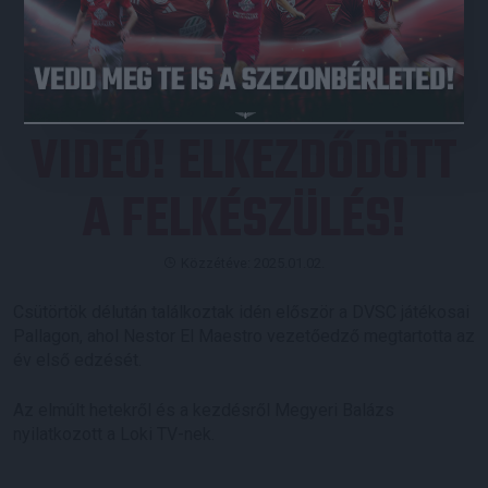
JEGYVÁSÁRLÁS
VIDEÓ! ELKEZDŐDÖTT
A FELKÉSZÜLÉS!
Közzétéve: 2025.01.02.
Csütörtök délután találkoztak idén először a DVSC játékosai
Pallagon, ahol Nestor El Maestro vezetőedző megtartotta az
év első edzését.
Az elmúlt hetekről és a kezdésről Megyeri Balázs
nyilatkozott a Loki TV-nek.