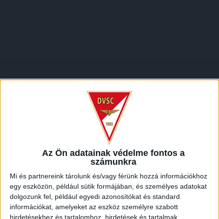
Az Ön adatainak védelme fontos a
számunkra
LEGUTÓBBI HÍREK
Mi és partnereink tárolunk és/vagy férünk hozzá információkhoz
egy eszközön, például sütik formájában, és személyes adatokat
dolgozunk fel, például egyedi azonosítókat és standard
VAJDA BOTOND
VASÁRNAP 100
:
információkat, amelyeket az eszköz személyre szabott
hirdetésekhez és tartalomhoz, hirdetések és tartalmak