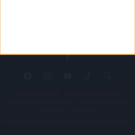
PÁLYARENDSZABÁLYOK
ADATKEZELÉSI TÁJÉKOZATÓ
JOGI ÉS FELHASZNÁLÁSI FELTÉTELEK
LEVÉL A SZERKESZTŐNEK
IMPRESSZUM
KAPCSOLAT
BELSŐ VISSZAÉLÉS-BEJELENTÉSI TÁJÉKOZTATÓ DVSC FUTBALL ZRT.