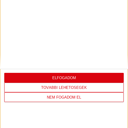
LEGUTÓBBI EREDMÉNY
DVSC
FC
ELFOGADOM
COPENHAGEN
TOVÁBBI LEHETŐSÉGEK
19
:
00
NEM FOGADOM EL
2026-08-
KONFERENCIA LIGA 3.
MECCS