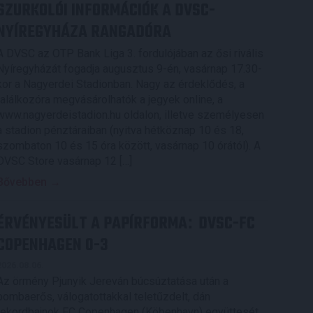
SZURKOLÓI INFORMÁCIÓK A DVSC-
NYÍREGYHÁZA RANGADÓRA
A DVSC az OTP Bank Liga 3. fordulójában az ősi rivális
Nyíregyházát fogadja augusztus 9-én, vasárnap 17.30-
kor a Nagyerdei Stadionban. Nagy az érdeklődés, a
találkozóra megvásárolhatók a jegyek online, a
www.nagyerdeistadion.hu oldalon, illetve személyesen
a stadion pénztáraiban (nyitva hétköznap 10 és 18,
szombaton 10 és 15 óra között, vasárnap 10 órától). A
DVSC Store vasárnap 12 […]
Bővebben →
ÉRVÉNYESÜLT A PAPÍRFORMA
DVSC-FC
:
COPENHAGEN 0-3
2026.08.06.
Az örmény Pjunyik Jereván búcsúztatása után a
bombaerős, válogatottakkal teletűzdelt, dán
rekordbajnok FC Copenhagen (Köbenhavn) együttesét