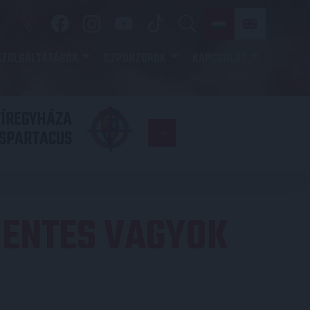
SZOLGÁLTATÁSOK
SZPONZOROK
KAPCSOLAT
YÍREGYHÁZA
FC
SPARTACUS
COPENHAGE
ENTES VAGYOK