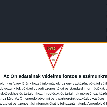
Az Ön adatainak védelme fontos a számunkr
rolunk és/vagy férünk hozzá információkhoz egy eszközön, például süti
olgozunk fel, például egyedi azonosítókat és standard információkat,
irdetésekhez és tartalomhoz, hirdetések és tartalmak méréséhez, kö
shez küld.
Az Ön engedélyével mi és a partnereink eszközleolvasásos m
datokat és azonosítási információkat is felhasználhatunk. A megfelelő h