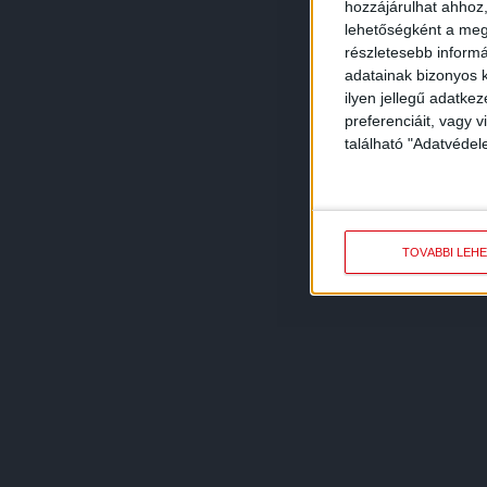
hozzájárulhat ahhoz,
lehetőségként a megf
részletesebb informác
adatainak bizonyos k
ilyen jellegű adatke
preferenciáit, vagy v
található "Adatvéde
TOVÁBBI LEH