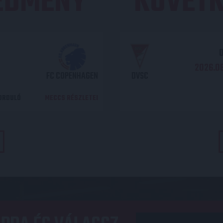
REDMÉNY
KÖVETK
O
2026.08
FC COPENHAGEN
DVSC
DORDULÓ
MECCS RÉSZLETEI