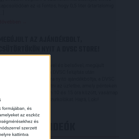
kapcsolódóan az is fontos, hogy 0,5 liter űrtartalomig
[…]
Bővebben →
MEGÚJULT AZ AJÁNDÉKBOLT,
CSÜTÖRTÖKÖN NYIT A DVSC STORE!
2026.08.05.
Ízléses, korszerű külsővel és belsővel, megújult
kínálattal vár mindenkit a DVSC felújítás után
csütörtökön 16 órakor újra nyitó ajándékboltja, a DVSC
×
Store. Érdemes ellátogatni az üzletbe, amely pénteken
10 és 18 óra, szombaton 10 és 15 óra között, vasárnap
a
pedig 12 órától várja a szurkolókat. Hajrá, Loki!
k formájában, és
Bővebben →
 amelyeket az eszköz
zönségmérésekhez és
LEGÚJABB VIDEÓK
ódszerrel szerzett
elyre kattintva