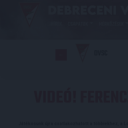
HÍREK
CSAPATOK
MÉRKŐZÉSEK
DVSC
VIDEÓ! FERENC
Játékosunk újra csatlakozhatott a többiekhez, a L