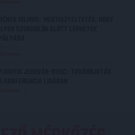
Bővebben →
DÉNES VILMOS
MEGTISZTELTETÉS, HOGY
:
ILYEN SZURKOLÓK ELŐTT LÉPHETEK
PÁLYÁRA
2026.07.31.
Bővebben →
PJUNYIK JEREVÁN-DVSC
TOVÁBBJUTÁS
:
A KONFERENCIA LIGÁBAN
Bővebben →