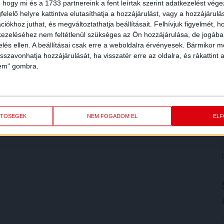
 hogy mi és a 1733 partnereink a fent leírtak szerint adatkezelést vég
elelő helyre kattintva elutasíthatja a hozzájárulást, vagy a hozzájárul
iókhoz juthat, és megváltoztathatja beállításait.
Felhívjuk figyelmét, 
ezeléséhez nem feltétlenül szükséges az Ön hozzájárulása, de jogában 
zelés ellen. A beállításai csak erre a weboldalra érvényesek. Bármikor m
isszavonhatja hozzájárulását, ha visszatér erre az oldalra, és rákattint a
lem" gombra.
ETŐSÉGEK
NEM FOGADOM EL
EL