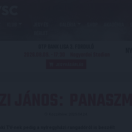
KLUB
JEGY ÉS
GALÉRIA
SHOP
AKADÉMIA
BÉRLET
OTP BANK LIGA 3. FORDULÓ
N
2026.08.09. - 17
30
Nagyerdei Stadion
:
JEGYVÁSÁRLÁS
ZI JÁNOS
PANASZM
:
Közzétéve: 2025.04.24.
oki TV-nek pedig a nyíregyházi rangadóról is beszél
t.