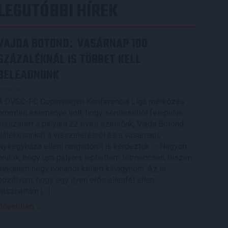
LEGUTÓBBI HÍREK
VAJDA BOTOND
VASÁRNAP 100
:
SZÁZALÉKNÁL IS TÖBBET KELL
BELEADNUNK
2026.08.07.
A DVSC-FC Copenhagen Konferencia Liga mérkőzés
örömteli eseménye volt, hogy sérüléséből felépülve
visszatért a pályára 22 éves szélsőnk, Vajda Botond.
Játékosunkat a visszatérésről és a vasárnapi,
Nyíregyháza elleni rangadóról is kérdeztük. – Nagyon
örülök, hogy újra pályára léphettem tétmeccsen, hiszen
majdnem négy hónapot kellett kihagynom. Az is
pozitívum, hogy egy ilyen erős ellenfél ellen
játszhattam […]
Bővebben →