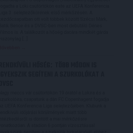
fogadta a Loki csütörtökön este az UEFA Konferencia
Liga 3. selejtezőkörének első mérkőzésén. A
kezdőcsapatban ott volt többek között Szécsi Márk,
Batik Bence és a DVSC-ben most debütáló Dénes
Vilmos is. A találkozót a hőség dacára mindkét gárda
viszonylag […]
Bővebben →
RENDKÍVÜLI HŐSÉG
TÖBB MÓDON IS
:
IGYEKSZIK SEGÍTENI A SZURKOLÓKAT A
DVSC
Nagy meccs vár csütörtökön 19 órától a Lokira és a
szurkolóira, csapatunk a dán FC Copenhagent fogadja
az UEFA Konferencia Liga selejtezőjében. Klubunk a
rendkívüli időjárási körülmények miatt több
intézkedésről is döntött a mai mérkőzésre
vonatkozóan. A stadion 6 pontján vízosztással
igyekszünk segíteni a szurkolók hidratációját, ehhez