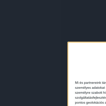
Mi és partnereink tá
személyes adatokat d
személyre szabott h
szolgáltatásfejleszté
pontos geolokációs a