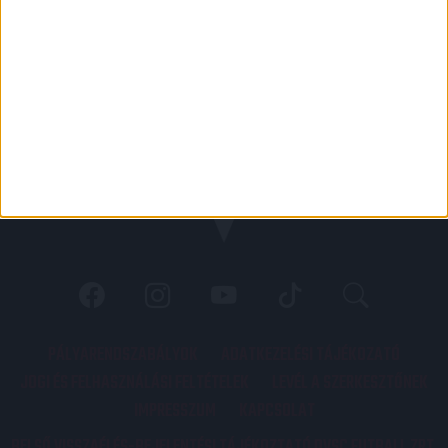
PÁLYARENDSZABÁLYOK
ADATKEZELÉSI TÁJÉKOZATÓ
JOGI ÉS FELHASZNÁLÁSI FELTÉTELEK
LEVÉL A SZERKESZTŐNEK
IMPRESSZUM
KAPCSOLAT
BELSŐ VISSZAÉLÉS-BEJELENTÉSI TÁJÉKOZTATÓ DVSC FUTBALL ZRT.