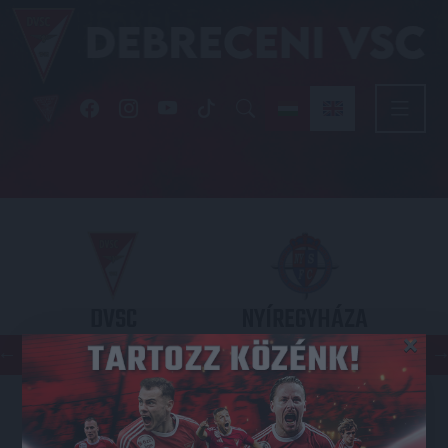
DVSC
NYÍREGYHÁZA
×
SPARTACUS
OTP BANK LIGA 3. FORDULÓ
2026.08.09. - 17
30
Nagyerdei Stadion
: