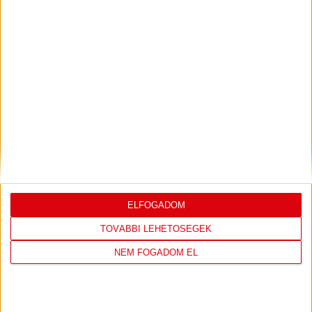
Bővebben →
LEGUTÓBBI EREDMÉNY
ELFOGADOM
DVSC
FC
TOVÁBBI LEHETŐSÉGEK
COPENHAGEN
NEM FOGADOM EL
19
:
00