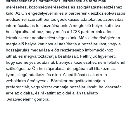
SZURKOLÓI INFORMÁCIÓK A DVSC-
hirdetésekhez és tartalomhoz, hirdetések és tartalmak
méréséhez, közönségmérésekhez és szolgáltatásfejlesztéshez
NYÍREGYHÁZA RANGADÓRA
küld.
Az Ön engedélyével mi és a partnereink eszközleolvasásos
módszerrel szerzett pontos geolokációs adatokat és azonosítási
2026.08.07.
információkat is felhasználhatunk. A megfelelő helyre kattintva
A DVSC az OTP Bank Liga 3. fordulójában az ősi rivális
hozzájárulhat ahhoz, hogy mi és a 1733 partnereink a fent
Nyíregyházát fogadja augusztus 9-én, vasárnap 17.30-kor a
leírtak szerint adatkezelést végezzünk. Másik lehetőségként a
Nagyerdei Stadionban. Nagy az érdeklődés, a találkozóra
megfelelő helyre kattintva elutasíthatja a hozzájárulást, vagy a
megvásárolhatók a jegyek online, a
hozzájárulás megadása előtt részletesebb információkhoz
www.nagyerdeistadion.hu oldalon, illetve személyesen a
juthat, és megváltoztathatja beállításait.
Felhívjuk figyelmét,
stadion pénztáraiban (nyitva hétköznap 10 és 18,
hogy személyes adatainak bizonyos kezeléséhez nem feltétlenül
szombaton 10 és 15 óra között, vasárnap 10 órától). A DVSC
szükséges az Ön hozzájárulása, de jogában áll tiltakozni az
Store vasárnap 12 […]
ilyen jellegű adatkezelés ellen. A beállításai csak erre a
weboldalra érvényesek. Bármikor megváltoztathatja a
Bővebben →
preferenciáit, vagy visszavonhatja hozzájárulását, ha visszatér
erre az oldalra, és rákattint az oldal alján található
ÉRVÉNYESÜLT A PAPÍRFORMA
DVSC-FC
:
"Adatvédelem" gombra.
COPENHAGEN 0-3
2026.08.06.
Az örmény Pjunyik Jereván búcsúztatása után a bombaerős,
válogatottakkal teletűzdelt, dán rekordbajnok FC