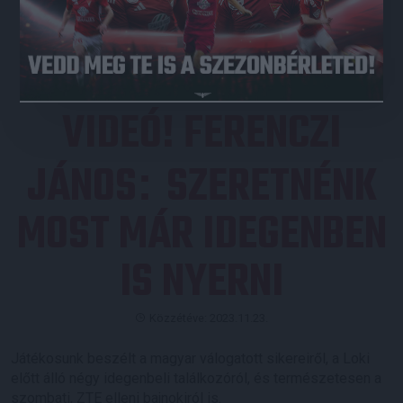
JEGYVÁSÁRLÁS
VIDEÓ! FERENCZI
JÁNOS
SZERETNÉNK
:
MOST MÁR IDEGENBEN
IS NYERNI
Közzétéve: 2023.11.23.
Játékosunk beszélt a magyar válogatott sikereiről, a Loki
előtt álló négy idegenbeli találkozóról, és természetesen a
szombati, ZTE elleni bajnokiról is.