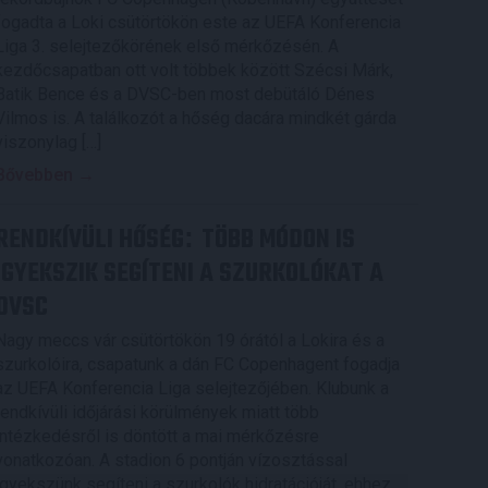
fogadta a Loki csütörtökön este az UEFA Konferencia
Liga 3. selejtezőkörének első mérkőzésén. A
kezdőcsapatban ott volt többek között Szécsi Márk,
Batik Bence és a DVSC-ben most debütáló Dénes
Vilmos is. A találkozót a hőség dacára mindkét gárda
viszonylag […]
Bővebben →
RENDKÍVÜLI HŐSÉG
TÖBB MÓDON IS
:
IGYEKSZIK SEGÍTENI A SZURKOLÓKAT A
DVSC
Nagy meccs vár csütörtökön 19 órától a Lokira és a
szurkolóira, csapatunk a dán FC Copenhagent fogadja
az UEFA Konferencia Liga selejtezőjében. Klubunk a
rendkívüli időjárási körülmények miatt több
intézkedésről is döntött a mai mérkőzésre
vonatkozóan. A stadion 6 pontján vízosztással
igyekszünk segíteni a szurkolók hidratációját, ehhez