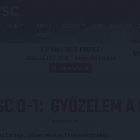
KLUB
JEGY ÉS
GALÉRIA
SHOP
AKADÉMIA
BÉRLET
OTP BANK LIGA 3. FORDULÓ
N
2026.08.09. - 17
30
Nagyerdei Stadion
:
JEGYVÁSÁRLÁS
SC 0-1
GYŐZELEM A
:
Közzétéve: 2025.12.15.
az Európa Ligában veretlen Ferencváros ellen.