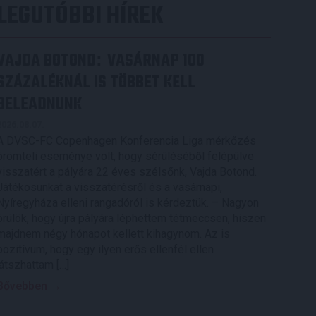
LEGUTÓBBI HÍREK
VAJDA BOTOND
VASÁRNAP 100
:
SZÁZALÉKNÁL IS TÖBBET KELL
BELEADNUNK
2026.08.07.
A DVSC-FC Copenhagen Konferencia Liga mérkőzés
örömteli eseménye volt, hogy sérüléséből felépülve
visszatért a pályára 22 éves szélsőnk, Vajda Botond.
Játékosunkat a visszatérésről és a vasárnapi,
Nyíregyháza elleni rangadóról is kérdeztük. – Nagyon
örülök, hogy újra pályára léphettem tétmeccsen, hiszen
majdnem négy hónapot kellett kihagynom. Az is
pozitívum, hogy egy ilyen erős ellenfél ellen
játszhattam […]
Bővebben →