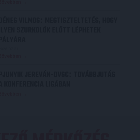
Bővebben →
DÉNES VILMOS
MEGTISZTELTETÉS, HOGY
:
ILYEN SZURKOLÓK ELŐTT LÉPHETEK
PÁLYÁRA
2026.07.31.
Bővebben →
PJUNYIK JEREVÁN-DVSC
TOVÁBBJUTÁS
:
A KONFERENCIA LIGÁBAN
Bővebben →