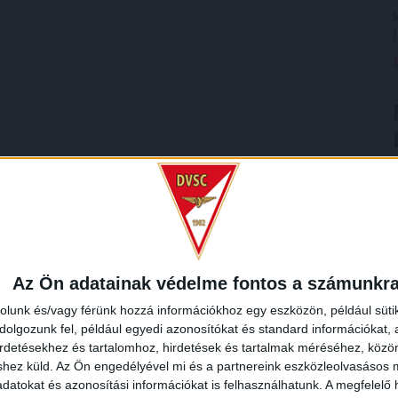
Az Ön adatainak védelme fontos a számunkr
rolunk és/vagy férünk hozzá információkhoz egy eszközön, például süti
olgozunk fel, például egyedi azonosítókat és standard információkat,
irdetésekhez és tartalomhoz, hirdetések és tartalmak méréséhez, kö
shez küld.
Az Ön engedélyével mi és a partnereink eszközleolvasásos m
datokat és azonosítási információkat is felhasználhatunk. A megfelelő h