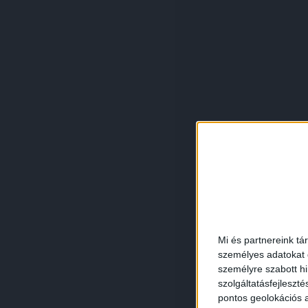
Mi és partnereink tá
személyes adatokat d
személyre szabott h
szolgáltatásfejleszté
pontos geolokációs a