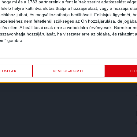
 hogy mi és a 1733 partnereink a fent leírtak szerint adatkezelést vég
elelő helyre kattintva elutasíthatja a hozzájárulást, vagy a hozzájárul
iókhoz juthat, és megváltoztathatja beállításait.
Felhívjuk figyelmét, 
ezeléséhez nem feltétlenül szükséges az Ön hozzájárulása, de jogában 
zelés ellen. A beállításai csak erre a weboldalra érvényesek. Bármikor m
isszavonhatja hozzájárulását, ha visszatér erre az oldalra, és rákattint a
lem" gombra.
ETŐSÉGEK
NEM FOGADOM EL
EL