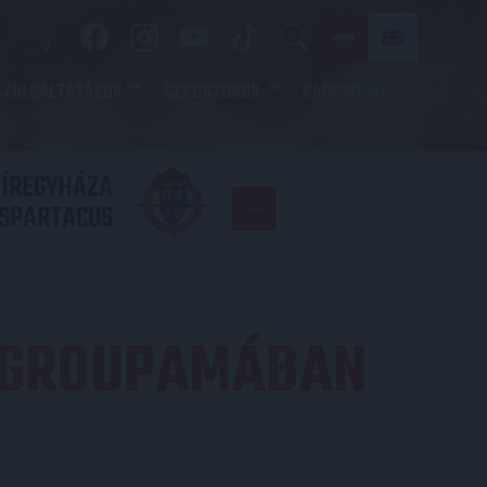
SZOLGÁLTATÁSOK
SZPONZOROK
KAPCSOLAT
YÍREGYHÁZA
FC
SPARTACUS
COPENHAGE
 GROUPAMÁBAN