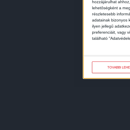
hozzájárulhat ahhoz,
lehetőségként a megf
részletesebb informác
adatainak bizonyos k
ilyen jellegű adatke
preferenciáit, vagy v
található "Adatvéde
TOVÁBBI LEH