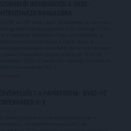
SZURKOLÓI INFORMÁCIÓK A DVSC-
NYÍREGYHÁZA RANGADÓRA
A DVSC az OTP Bank Liga 3. fordulójában az ősi rivális
Nyíregyházát fogadja augusztus 9-én, vasárnap 17.30-
kor a Nagyerdei Stadionban. Nagy az érdeklődés, a
találkozóra megvásárolhatók a jegyek online, a
www.nagyerdeistadion.hu oldalon, illetve személyesen
a stadion pénztáraiban (nyitva hétköznap 10 és 18,
szombaton 10 és 15 óra között, vasárnap 10 órától). A
DVSC Store vasárnap 12 […]
Bővebben →
ÉRVÉNYESÜLT A PAPÍRFORMA
DVSC-FC
:
COPENHAGEN 0-3
2026.08.06.
Az örmény Pjunyik Jereván búcsúztatása után a
bombaerős, válogatottakkal teletűzdelt, dán
rekordbajnok FC Copenhagen (Köbenhavn) együttesét