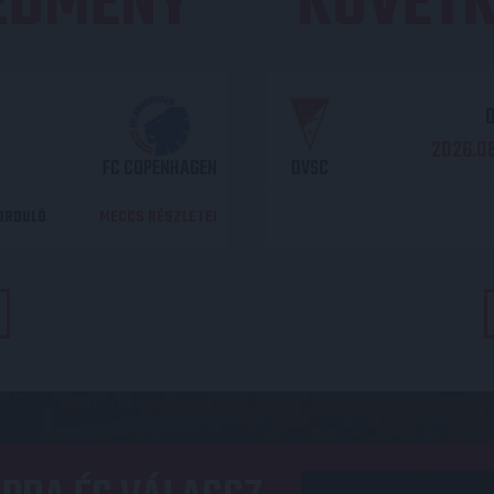
REDMÉNY
KÖVETK
O
2026.08
FC COPENHAGEN
DVSC
DORDULÓ
MECCS RÉSZLETEI