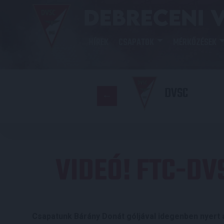
HÍREK
CSAPATOK
MÉRKŐZÉSEK
DVSC
VIDEÓ! FTC-DV
Csapatunk Bárány Donát góljával idegenben nyert 