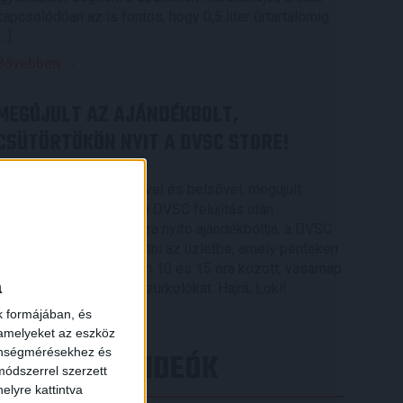
kapcsolódóan az is fontos, hogy 0,5 liter űrtartalomig
[…]
Bővebben →
MEGÚJULT AZ AJÁNDÉKBOLT,
CSÜTÖRTÖKÖN NYIT A DVSC STORE!
2026.08.05.
Ízléses, korszerű külsővel és belsővel, megújult
kínálattal vár mindenkit a DVSC felújítás után
csütörtökön 16 órakor újra nyitó ajándékboltja, a DVSC
×
Store. Érdemes ellátogatni az üzletbe, amely pénteken
10 és 18 óra, szombaton 10 és 15 óra között, vasárnap
a
pedig 12 órától várja a szurkolókat. Hajrá, Loki!
k formájában, és
Bővebben →
 amelyeket az eszköz
zönségmérésekhez és
LEGÚJABB VIDEÓK
ódszerrel szerzett
elyre kattintva