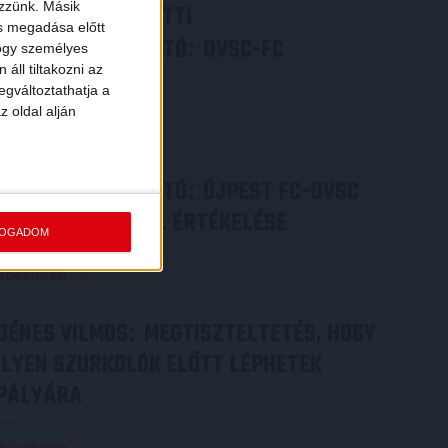
ezzünk. Másik
VIDEÓ! MECCS ELŐTTI
ás megadása előtt
SAJTÓTÁJÉKOZTATÓ
DVSC-FC
:
hogy személyes
áll tiltakozni az
COPENHAGEN
egváltoztathatja a
2026.08.05.
z oldal alján
Bővebben →
SAJTÓTÁJÉKOZTATÓ
ÚJPEST FC-DVSC
:
4-2, GERT REMMEL ÉRTÉKELÉSE
FOGADOM
2026.08.03.
Bővebben →
DÉNES VILMOS
MEGTISZTELTETÉS, HOGY
:
ILYEN SZURKOLÓK ELŐTT LÉPHETEK
PÁLYÁRA
2026.07.31.
Bővebben →