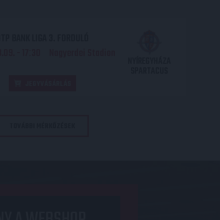
TP BANK LIGA 3. FORDULÓ
.09. - 17
30
Nagyerdei Stadion
:
NYÍREGYHÁZA
SPARTACUS
JEGYVÁSÁRLÁS
TOVÁBBI MÉRKŐZÉSEK
NY A WEBSHOP