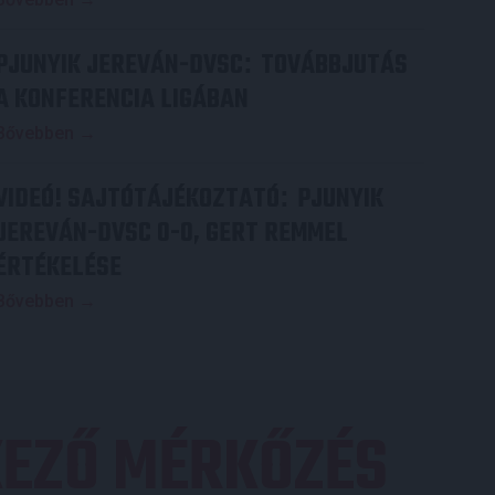
PJUNYIK JEREVÁN-DVSC
TOVÁBBJUTÁS
:
A KONFERENCIA LIGÁBAN
Bővebben →
VIDEÓ! SAJTÓTÁJÉKOZTATÓ
PJUNYIK
:
JEREVÁN-DVSC 0-0, GERT REMMEL
ÉRTÉKELÉSE
Bővebben →
EZŐ MÉRKŐZÉS