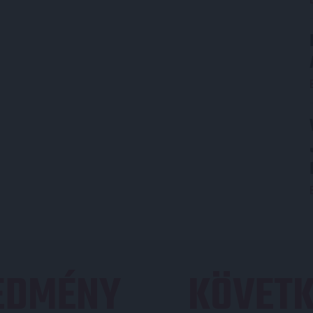
REDMÉNY
KÖVETK