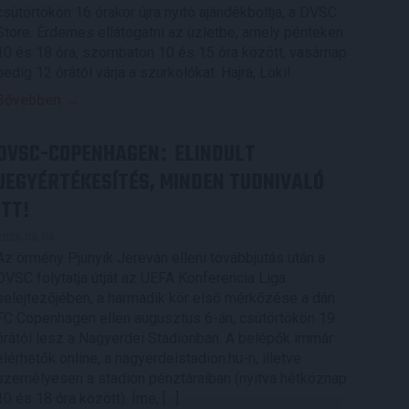
csütörtökön 16 órakor újra nyitó ajándékboltja, a DVSC
Store. Érdemes ellátogatni az üzletbe, amely pénteken
10 és 18 óra, szombaton 10 és 15 óra között, vasárnap
pedig 12 órától várja a szurkolókat. Hajrá, Loki!
Bővebben →
DVSC-COPENHAGEN
ELINDULT
:
JEGYÉRTÉKESÍTÉS, MINDEN TUDNIVALÓ
ITT!
2026.08.04.
Az örmény Pjunyik Jereván elleni továbbjutás után a
DVSC folytatja útját az UEFA Konferencia Liga
selejtezőjében, a harmadik kör első mérkőzése a dán
FC Copenhagen ellen augusztus 6-án, csütörtökön 19
órától lesz a Nagyerdei Stadionban. A belépők immár
elérhetők online, a nagyerdeistadion.hu-n, illetve
személyesen a stadion pénztáraiban (nyitva hétköznap
10 és 18 óra között). Íme, […]