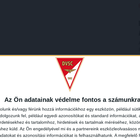
Az Ön adatainak védelme fontos a számunkr
rolunk és/vagy férünk hozzá információkhoz egy eszközön, például süti
olgozunk fel, például egyedi azonosítókat és standard információkat,
irdetésekhez és tartalomhoz, hirdetések és tartalmak méréséhez, kö
shez küld.
Az Ön engedélyével mi és a partnereink eszközleolvasásos m
datokat és azonosítási információkat is felhasználhatunk. A megfelelő h