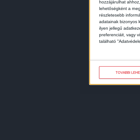
hozzájárulhat ahhoz,
lehetőségként a megf
részletesebb informác
adatainak bizonyos k
ilyen jellegű adatke
preferenciáit, vagy v
található "Adatvéde
TOVÁBBI LEH