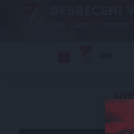
HÍREK
CSAPATOK
MÉRKŐZÉSEK
DVSC
VI