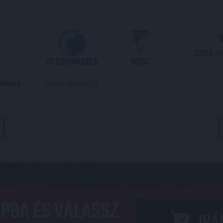
O
2026.08
FC COPENHAGEN
DVSC
DORDULÓ
MECCS RÉSZLETEI
PBA ÉS VÁLASSZ
IRÁ