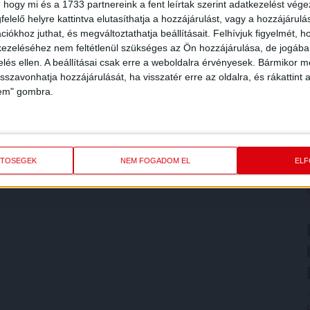
 hogy mi és a 1733 partnereink a fent leírtak szerint adatkezelést vég
elelő helyre kattintva elutasíthatja a hozzájárulást, vagy a hozzájárul
iókhoz juthat, és megváltoztathatja beállításait.
Felhívjuk figyelmét, 
ezeléséhez nem feltétlenül szükséges az Ön hozzájárulása, de jogában 
zelés ellen. A beállításai csak erre a weboldalra érvényesek. Bármikor m
isszavonhatja hozzájárulását, ha visszatér erre az oldalra, és rákattint a
lem" gombra.
ETŐSÉGEK
NEM FOGADOM EL
EL