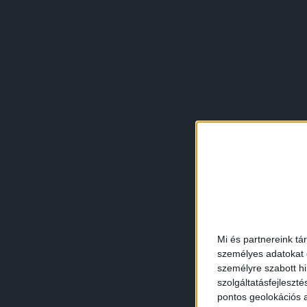
Mi és partnereink tá
személyes adatokat d
személyre szabott h
szolgáltatásfejleszté
pontos geolokációs a