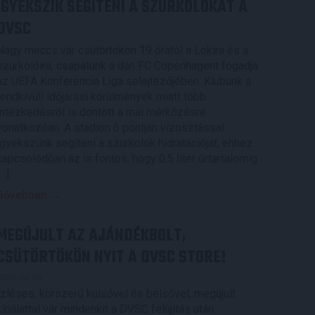
IGYEKSZIK SEGÍTENI A SZURKOLÓKAT A
DVSC
Nagy meccs vár csütörtökön 19 órától a Lokira és a
szurkolóira, csapatunk a dán FC Copenhagent fogadja
az UEFA Konferencia Liga selejtezőjében. Klubunk a
rendkívüli időjárási körülmények miatt több
intézkedésről is döntött a mai mérkőzésre
vonatkozóan. A stadion 6 pontján vízosztással
igyekszünk segíteni a szurkolók hidratációját, ehhez
kapcsolódóan az is fontos, hogy 0,5 liter űrtartalomig
[…]
Bővebben →
MEGÚJULT AZ AJÁNDÉKBOLT,
CSÜTÖRTÖKÖN NYIT A DVSC STORE!
2026.08.05.
Ízléses, korszerű külsővel és belsővel, megújult
kínálattal vár mindenkit a DVSC felújítás után