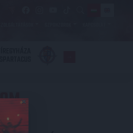
SZOLGÁLTATÁSOK
SZPONZOROK
KAPCSOLAT
YÍREGYHÁZA
FC
SPARTACUS
COPENHAGE
ROM
×