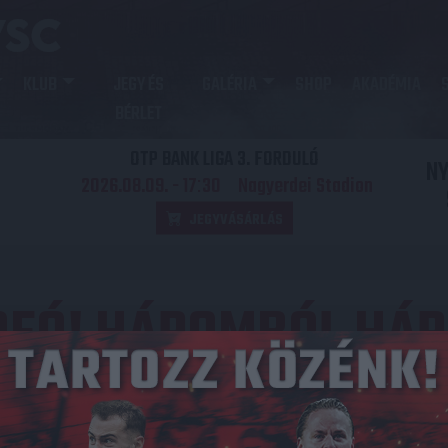
KLUB
JEGY ÉS
GALÉRIA
SHOP
AKADÉMIA
BÉRLET
OTP BANK LIGA 3. FORDULÓ
N
2026.08.09. - 17
30
Nagyerdei Stadion
:
JEGYVÁSÁRLÁS
DEÓ! HÁROMBÓL HÁ
Közzétéve: 2023.08.22.