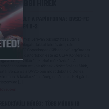
LEGUTÓBBI HÍREK
ÉRVÉNYESÜLT A PAPÍRFORMA
DVSC-FC
:
COPENHAGEN 0-3
2026.08.06.
Az örmény Pjunyik Jereván búcsúztatása után a
bombaerős, válogatottakkal teletűzdelt, dán
rekordbajnok FC Copenhagen (Köbenhavn) együttesét
fogadta a Loki csütörtökön este az UEFA Konferencia
Liga 3. selejtezőkörének első mérkőzésén. A
kezdőcsapatban ott volt többek között Szécsi Márk,
Batik Bence és a DVSC-ben most debütáló Dénes
Vilmos is. A találkozót a hőség dacára mindkét gárda
viszonylag […]
Bővebben →
RENDKÍVÜLI HŐSÉG
TÖBB MÓDON IS
: