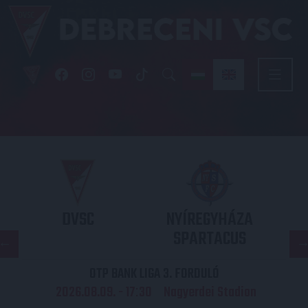
DVSC
NYÍREGYHÁZA
SPARTACUS
OTP BANK LIGA 3. FORDULÓ
2026.08.09. - 17
30
Nagyerdei Stadion
: