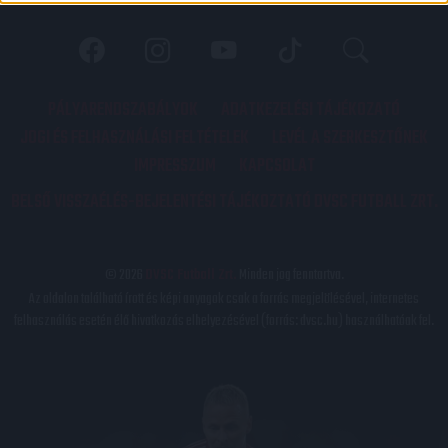
PÁLYARENDSZABÁLYOK
ADATKEZELÉSI TÁJÉKOZATÓ
JOGI ÉS FELHASZNÁLÁSI FELTÉTELEK
LEVÉL A SZERKESZTŐNEK
IMPRESSZUM
KAPCSOLAT
BELSŐ VISSZAÉLÉS-BEJELENTÉSI TÁJÉKOZTATÓ DVSC FUTBALL ZRT.
© 2026
DVSC Futball Zrt.
Minden jog fenntartva.
Az oldalon található írott és képi anyagok csak a forrás megjelölésével, internetes
felhasználás esetén élő hivatkozás elhelyezésével (forrás: dvsc.hu) használhatóak fel.