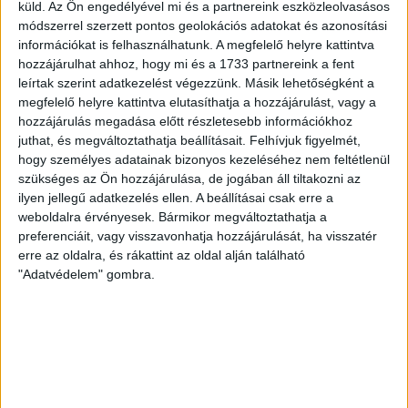
erős ellenfél ellen játszhattam […]
küld.
Az Ön engedélyével mi és a partnereink eszközleolvasásos
módszerrel szerzett pontos geolokációs adatokat és azonosítási
Bővebben →
információkat is felhasználhatunk. A megfelelő helyre kattintva
hozzájárulhat ahhoz, hogy mi és a 1733 partnereink a fent
SZURKOLÓI INFORMÁCIÓK A DVSC-
leírtak szerint adatkezelést végezzünk. Másik lehetőségként a
megfelelő helyre kattintva elutasíthatja a hozzájárulást, vagy a
NYÍREGYHÁZA RANGADÓRA
hozzájárulás megadása előtt részletesebb információkhoz
A DVSC az OTP Bank Liga 3. fordulójában az ősi rivális
juthat, és megváltoztathatja beállításait.
Felhívjuk figyelmét,
Nyíregyházát fogadja augusztus 9-én, vasárnap 17.30-kor a
hogy személyes adatainak bizonyos kezeléséhez nem feltétlenül
szükséges az Ön hozzájárulása, de jogában áll tiltakozni az
Nagyerdei Stadionban. Nagy az érdeklődés, a találkozóra
ilyen jellegű adatkezelés ellen. A beállításai csak erre a
megvásárolhatók a jegyek online, a
weboldalra érvényesek. Bármikor megváltoztathatja a
www.nagyerdeistadion.hu oldalon, illetve személyesen a
preferenciáit, vagy visszavonhatja hozzájárulását, ha visszatér
stadion pénztáraiban (nyitva hétköznap 10 és 18,
erre az oldalra, és rákattint az oldal alján található
szombaton 10 és 15 óra között, vasárnap 10 órától). A DVSC
"Adatvédelem" gombra.
Store vasárnap 12 […]
Bővebben →
ÉRVÉNYESÜLT A PAPÍRFORMA
DVSC-FC
:
COPENHAGEN 0-3