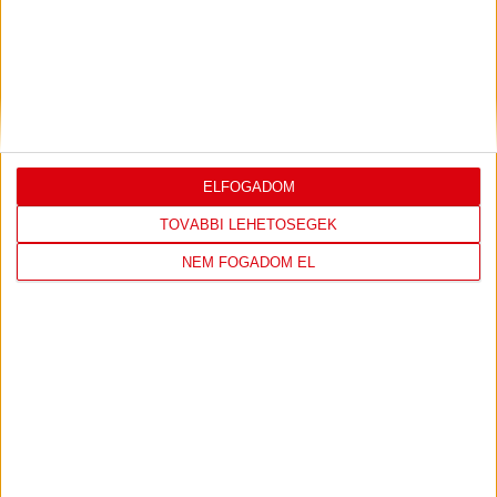
DVSC
FC
COPENHAGEN
19
:
00
ELFOGADOM
TOVÁBBI LEHETŐSÉGEK
2026-08-
KONFERENCIA LIGA 3.
MECCS
NEM FOGADOM EL
06 19:00
SELEJTEZŐFDORDULÓ
RÉSZLETEI
TOVÁBBI EREDMÉNYEK
KÖVETKEZŐ MÉRKŐZÉS