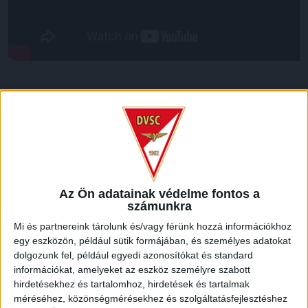
LEGUTÓBBI HÍREK
VAJDA BOTOND
VASÁRNAP 100
:
SZÁZALÉKNÁL IS TÖBBET KELL BELEADNUNK
2026.08.07.
Az Ön adatainak védelme fontos a
A DVSC-FC Copenhagen Konferencia Liga mérkőzés
számunkra
örömteli eseménye volt, hogy sérüléséből felépülve
Mi és partnereink tárolunk és/vagy férünk hozzá információkhoz
visszatért a pályára 22 éves szélsőnk, Vajda Botond.
egy eszközön, például sütik formájában, és személyes adatokat
Játékosunkat a visszatérésről és a vasárnapi, Nyíregyháza
dolgozunk fel, például egyedi azonosítókat és standard
elleni rangadóról is kérdeztük. – Nagyon örülök, hogy újra
információkat, amelyeket az eszköz személyre szabott
pályára léphettem tétmeccsen, hiszen majdnem négy
hirdetésekhez és tartalomhoz, hirdetések és tartalmak
hónapot kellett kihagynom. Az is pozitívum, hogy egy ilyen
méréséhez, közönségmérésekhez és szolgáltatásfejlesztéshez