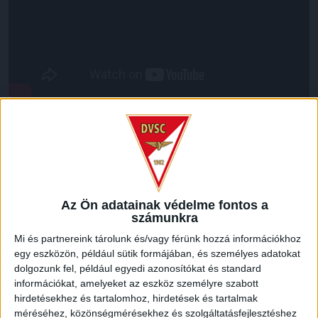
LEGUTÓBBI HÍREK
KIKAPOTT A KIS LOKI
Az Ön adatainak védelme fontos a
2026.08.08.
számunkra
A DVSC II. szombaton Pallagon a Füzesabony gárdáját
Mi és partnereink tárolunk és/vagy férünk hozzá információkhoz
fogadta az NB III. Észak-keleti csoport 3. fordulójában, s
egy eszközön, például sütik formájában, és személyes adatokat
ezúttal nem tudott pontot szerezni. NB III. Észak-keleti
dolgozunk fel, például egyedi azonosítókat és standard
csoport, 3. forduló. DVSC II.-Füzesabony 1-2 (1-1). Pallag,
információkat, amelyeket az eszköz személyre szabott
200 néző, vezette: Oswald D. DVSC II.: Tuska – Myrtaj (Kiss
hirdetésekhez és tartalomhoz, hirdetések és tartalmak
M., 46.), Farkas T., Macsó (Lovas, 75.), Vincze T., Hermann
méréséhez, közönségmérésekhez és szolgáltatásfejlesztéshez