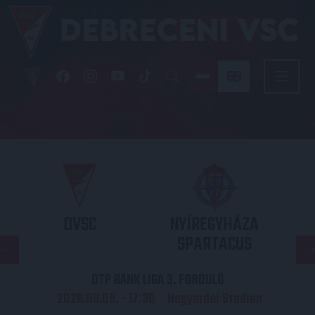
DVSC
NYÍREGYHÁZA
SPARTACUS
OTP BANK LIGA 3. FORDULÓ
2026.08.09. - 17
30
Nagyerdei Stadion
: