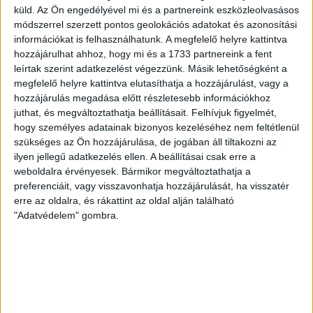
(Gyenti, […]
küld.
Az Ön engedélyével mi és a partnereink eszközleolvasásos
Bővebben →
módszerrel szerzett pontos geolokációs adatokat és azonosítási
információkat is felhasználhatunk. A megfelelő helyre kattintva
hozzájárulhat ahhoz, hogy mi és a 1733 partnereink a fent
70 ÉVES LETT KEREKES GYÖRGY, A VALAHA
leírtak szerint adatkezelést végezzünk. Másik lehetőségként a
VOLT EGYIK LEGJOBB DEBRECENI CSATÁR
megfelelő helyre kattintva elutasíthatja a hozzájárulást, vagy a
hozzájárulás megadása előtt részletesebb információkhoz
Ma ünnepli 70. születésnapját Kerekes György. A debreceni
juthat, és megváltoztathatja beállításait.
Felhívjuk figyelmét,
születésű támadó a debreceni Titászban, majd a DMTE-ben
hogy személyes adatainak bizonyos kezeléséhez nem feltétlenül
kezdte, később játszott Pécsen, az Újpestben, az FTC-ben
szükséges az Ön hozzájárulása, de jogában áll tiltakozni az
és a Videotonban is, ám pályafutása csúcspontját
ilyen jellegű adatkezelés ellen. A beállításai csak erre a
egyértelműen a Lokiban töltött évek jelentették. A népszerű
weboldalra érvényesek. Bármikor megváltoztathatja a
Gurigának hihetetlen érzéke volt a játékhoz és a
preferenciáit, vagy visszavonhatja hozzájárulását, ha visszatér
gólszerzéshez, amit jól mutat, hogy a DMVSC-ben eltöltött
erre az oldalra, és rákattint az oldal alján található
[…]
"Adatvédelem" gombra.
Bővebben →
VAJDA BOTOND
VASÁRNAP 100
:
SZÁZALÉKNÁL IS TÖBBET KELL BELEADNUNK