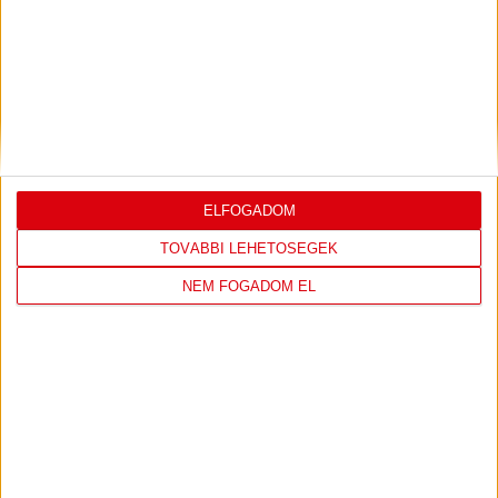
DVSC
FC
COPENHAGEN
0
-
3
ELFOGADOM
TOVÁBBI LEHETŐSÉGEK
NEM FOGADOM EL
2026-08-
KONFERENCIA LIGA 3.
MECCS
06 19:00
SELEJTEZŐFDORDULÓ
RÉSZLETEI
TOVÁBBI EREDMÉNYEK