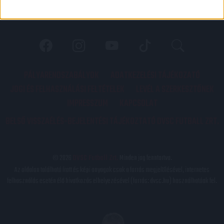
PÁLYARENDSZABÁLYOK
ADATKEZELÉSI TÁJÉKOZATÓ
JOGI ÉS FELHASZNÁLÁSI FELTÉTELEK
LEVÉL A SZERKESZTŐNEK
IMPRESSZUM
KAPCSOLAT
BELSŐ VISSZAÉLÉS-BEJELENTÉSI TÁJÉKOZTATÓ DVSC FUTBALL ZRT.
© 2026
DVSC Futball Zrt.
Minden jog fenntartva.
Az oldalon található írott és képi anyagok csak a forrás megjelölésével, internetes
felhasználás esetén élő hivatkozás elhelyezésével (forrás: dvsc.hu) használhatóak fel.