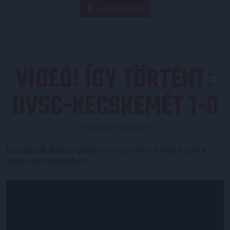
JEGYVÁSÁRLÁS
VIDEÓ! ÍGY TÖRTÉNT
:
DVSC-KECSKEMÉT 1-0
Közzétéve: 2024.04.14.
Dzsudzsák Balázs góljával fontos sikert aratott a Loki a
Nagyerdei Stadionban!