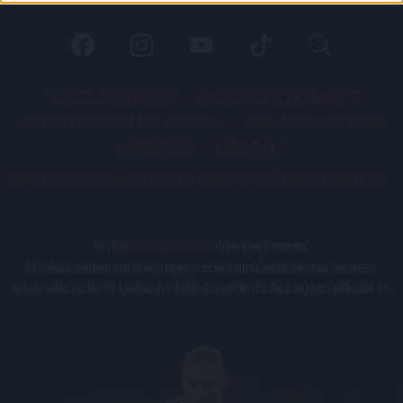
PÁLYARENDSZABÁLYOK
ADATKEZELÉSI TÁJÉKOZATÓ
JOGI ÉS FELHASZNÁLÁSI FELTÉTELEK
LEVÉL A SZERKESZTŐNEK
IMPRESSZUM
KAPCSOLAT
BELSŐ VISSZAÉLÉS-BEJELENTÉSI TÁJÉKOZTATÓ DVSC FUTBALL ZRT.
© 2026
DVSC Futball Zrt.
Minden jog fenntartva.
Az oldalon található írott és képi anyagok csak a forrás megjelölésével, internetes
felhasználás esetén élő hivatkozás elhelyezésével (forrás: dvsc.hu) használhatóak fel.