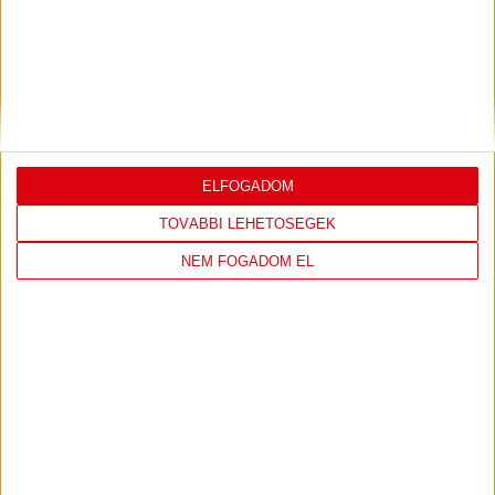
DVSC
FC
COPENHAGEN
19
:
00
ELFOGADOM
TOVÁBBI LEHETŐSÉGEK
2026-08-
KONFERENCIA LIGA 3.
MECCS
NEM FOGADOM EL
06 19:00
SELEJTEZŐFDORDULÓ
RÉSZLETEI
TOVÁBBI EREDMÉNYEK
KÖVETKEZŐ MÉRKŐZÉS