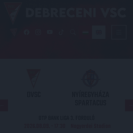
DVSC
NYÍREGYHÁZA
SPARTACUS
OTP BANK LIGA 3. FORDULÓ
2026.08.09. - 17
30
Nagyerdei Stadion
: