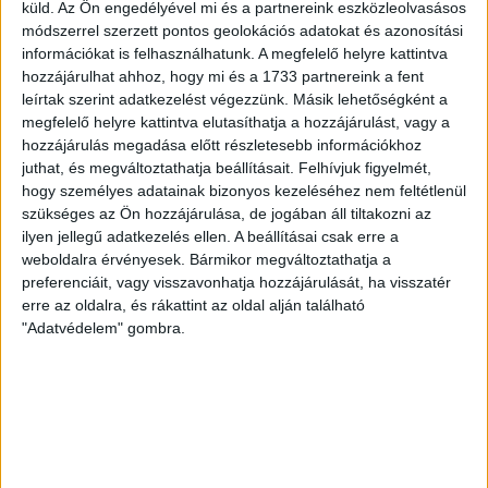
erős ellenfél ellen játszhattam […]
küld.
Az Ön engedélyével mi és a partnereink eszközleolvasásos
módszerrel szerzett pontos geolokációs adatokat és azonosítási
Bővebben →
információkat is felhasználhatunk. A megfelelő helyre kattintva
hozzájárulhat ahhoz, hogy mi és a 1733 partnereink a fent
SZURKOLÓI INFORMÁCIÓK A DVSC-
leírtak szerint adatkezelést végezzünk. Másik lehetőségként a
megfelelő helyre kattintva elutasíthatja a hozzájárulást, vagy a
NYÍREGYHÁZA RANGADÓRA
hozzájárulás megadása előtt részletesebb információkhoz
A DVSC az OTP Bank Liga 3. fordulójában az ősi rivális
juthat, és megváltoztathatja beállításait.
Felhívjuk figyelmét,
Nyíregyházát fogadja augusztus 9-én, vasárnap 17.30-kor a
hogy személyes adatainak bizonyos kezeléséhez nem feltétlenül
szükséges az Ön hozzájárulása, de jogában áll tiltakozni az
Nagyerdei Stadionban. Nagy az érdeklődés, a találkozóra
ilyen jellegű adatkezelés ellen. A beállításai csak erre a
megvásárolhatók a jegyek online, a
weboldalra érvényesek. Bármikor megváltoztathatja a
www.nagyerdeistadion.hu oldalon, illetve személyesen a
preferenciáit, vagy visszavonhatja hozzájárulását, ha visszatér
stadion pénztáraiban (nyitva hétköznap 10 és 18,
erre az oldalra, és rákattint az oldal alján található
szombaton 10 és 15 óra között, vasárnap 10 órától). A DVSC
"Adatvédelem" gombra.
Store vasárnap 12 […]
Bővebben →
ÉRVÉNYESÜLT A PAPÍRFORMA
DVSC-FC
:
COPENHAGEN 0-3