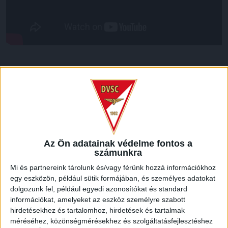
LEGUTÓBBI HÍREK
VAJDA BOTOND
VASÁRNAP 100
:
SZÁZALÉKNÁL IS TÖBBET KELL BELEADNUNK
2026.08.07.
Az Ön adatainak védelme fontos a
A DVSC-FC Copenhagen Konferencia Liga mérkőzés
számunkra
örömteli eseménye volt, hogy sérüléséből felépülve
Mi és partnereink tárolunk és/vagy férünk hozzá információkhoz
visszatért a pályára 22 éves szélsőnk, Vajda Botond.
egy eszközön, például sütik formájában, és személyes adatokat
Játékosunkat a visszatérésről és a vasárnapi, Nyíregyháza
dolgozunk fel, például egyedi azonosítókat és standard
elleni rangadóról is kérdeztük. – Nagyon örülök, hogy újra
információkat, amelyeket az eszköz személyre szabott
pályára léphettem tétmeccsen, hiszen majdnem négy
hirdetésekhez és tartalomhoz, hirdetések és tartalmak
hónapot kellett kihagynom. Az is pozitívum, hogy egy ilyen
méréséhez, közönségmérésekhez és szolgáltatásfejlesztéshez