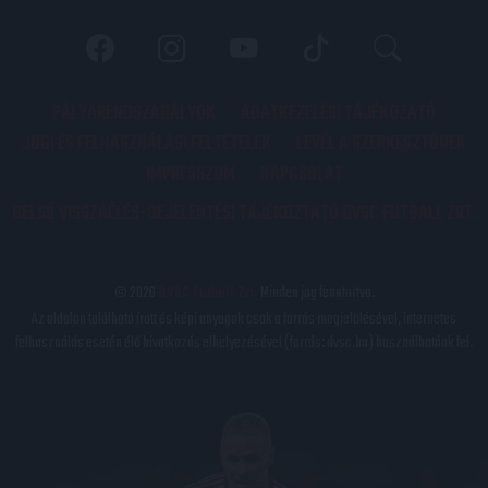
PÁLYARENDSZABÁLYOK
ADATKEZELÉSI TÁJÉKOZATÓ
JOGI ÉS FELHASZNÁLÁSI FELTÉTELEK
LEVÉL A SZERKESZTŐNEK
IMPRESSZUM
KAPCSOLAT
BELSŐ VISSZAÉLÉS-BEJELENTÉSI TÁJÉKOZTATÓ DVSC FUTBALL ZRT.
© 2026
DVSC Futball Zrt.
Minden jog fenntartva.
Az oldalon található írott és képi anyagok csak a forrás megjelölésével, internetes
felhasználás esetén élő hivatkozás elhelyezésével (forrás: dvsc.hu) használhatóak fel.