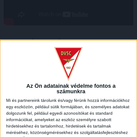
LEGUTÓBBI HÍREK
VAJDA BOTOND
VASÁRNAP 100
:
SZÁZALÉKNÁL IS TÖBBET KELL BELEADNUNK
2026.08.07.
Az Ön adatainak védelme fontos a
A DVSC-FC Copenhagen Konferencia Liga mérkőzés
számunkra
örömteli eseménye volt, hogy sérüléséből felépülve
Mi és partnereink tárolunk és/vagy férünk hozzá információkhoz
visszatért a pályára 22 éves szélsőnk, Vajda Botond.
egy eszközön, például sütik formájában, és személyes adatokat
Játékosunkat a visszatérésről és a vasárnapi, Nyíregyháza
dolgozunk fel, például egyedi azonosítókat és standard
elleni rangadóról is kérdeztük. – Nagyon örülök, hogy újra
információkat, amelyeket az eszköz személyre szabott
pályára léphettem tétmeccsen, hiszen majdnem négy
hirdetésekhez és tartalomhoz, hirdetések és tartalmak
hónapot kellett kihagynom. Az is pozitívum, hogy egy ilyen
méréséhez, közönségmérésekhez és szolgáltatásfejlesztéshez
erős ellenfél ellen játszhattam […]