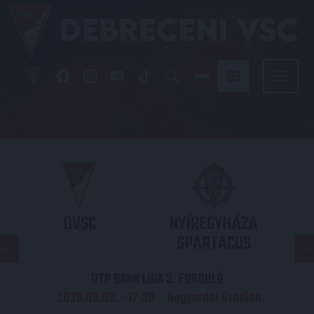
DVSC
NYÍREGYHÁZA
SPARTACUS
OTP BANK LIGA 3. FORDULÓ
2026.08.09. - 17
30
Nagyerdei Stadion
: