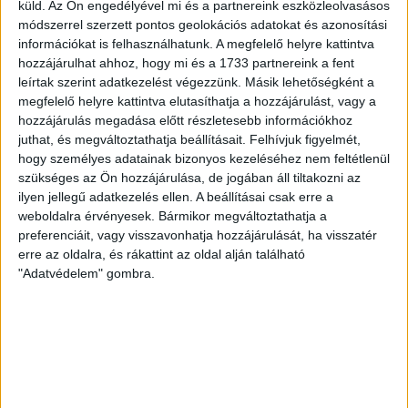
küld.
Az Ön engedélyével mi és a partnereink eszközleolvasásos
módszerrel szerzett pontos geolokációs adatokat és azonosítási
Bővebben →
információkat is felhasználhatunk. A megfelelő helyre kattintva
hozzájárulhat ahhoz, hogy mi és a 1733 partnereink a fent
SZURKOLÓI INFORMÁCIÓK A DVSC-
leírtak szerint adatkezelést végezzünk. Másik lehetőségként a
NYÍREGYHÁZA RANGADÓRA
megfelelő helyre kattintva elutasíthatja a hozzájárulást, vagy a
hozzájárulás megadása előtt részletesebb információkhoz
A DVSC az OTP Bank Liga 3. fordulójában az ősi rivális
juthat, és megváltoztathatja beállításait.
Felhívjuk figyelmét,
Nyíregyházát fogadja augusztus 9-én, vasárnap 17.30-kor a
hogy személyes adatainak bizonyos kezeléséhez nem feltétlenül
Nagyerdei Stadionban. Nagy az érdeklődés, a találkozóra
szükséges az Ön hozzájárulása, de jogában áll tiltakozni az
megvásárolhatók a jegyek online, a
ilyen jellegű adatkezelés ellen. A beállításai csak erre a
www.nagyerdeistadion.hu oldalon, illetve személyesen a
weboldalra érvényesek. Bármikor megváltoztathatja a
stadion pénztáraiban (nyitva hétköznap 10 és 18,
preferenciáit, vagy visszavonhatja hozzájárulását, ha visszatér
szombaton 10 és 15 óra között, vasárnap 10 órától). A DVSC
erre az oldalra, és rákattint az oldal alján található
"Adatvédelem" gombra.
Store vasárnap 12 […]
Bővebben →
ÉRVÉNYESÜLT A PAPÍRFORMA
DVSC-FC
:
COPENHAGEN 0-3