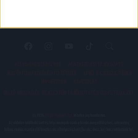
PÁLYARENDSZABÁLYOK
ADATKEZELÉSI TÁJÉKOZATÓ
JOGI ÉS FELHASZNÁLÁSI FELTÉTELEK
LEVÉL A SZERKESZTŐNEK
IMPRESSZUM
KAPCSOLAT
BELSŐ VISSZAÉLÉS-BEJELENTÉSI TÁJÉKOZTATÓ DVSC FUTBALL ZRT.
© 2026
DVSC Futball Zrt.
Minden jog fenntartva.
Az oldalon található írott és képi anyagok csak a forrás megjelölésével, internetes
felhasználás esetén élő hivatkozás elhelyezésével (forrás: dvsc.hu) használhatóak fel.