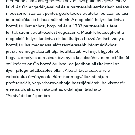
méréséhez, közönségmérésekhez és szolgáltatásfejlesztéshez
Játékosunkat a visszatérésről és a vasárnapi, Nyíregyháza
küld.
Az Ön engedélyével mi és a partnereink eszközleolvasásos
elleni rangadóról is kérdeztük. – Nagyon örülök, hogy újra
módszerrel szerzett pontos geolokációs adatokat és azonosítási
pályára léphettem tétmeccsen, hiszen majdnem négy
információkat is felhasználhatunk. A megfelelő helyre kattintva
hónapot kellett kihagynom. Az is pozitívum, hogy egy ilyen
hozzájárulhat ahhoz, hogy mi és a 1733 partnereink a fent
erős ellenfél ellen játszhattam […]
leírtak szerint adatkezelést végezzünk. Másik lehetőségként a
megfelelő helyre kattintva elutasíthatja a hozzájárulást, vagy a
Bővebben →
hozzájárulás megadása előtt részletesebb információkhoz
juthat, és megváltoztathatja beállításait.
Felhívjuk figyelmét,
SZURKOLÓI INFORMÁCIÓK A DVSC-
hogy személyes adatainak bizonyos kezeléséhez nem feltétlenül
szükséges az Ön hozzájárulása, de jogában áll tiltakozni az
NYÍREGYHÁZA RANGADÓRA
ilyen jellegű adatkezelés ellen. A beállításai csak erre a
A DVSC az OTP Bank Liga 3. fordulójában az ősi rivális
weboldalra érvényesek. Bármikor megváltoztathatja a
Nyíregyházát fogadja augusztus 9-én, vasárnap 17.30-kor a
preferenciáit, vagy visszavonhatja hozzájárulását, ha visszatér
erre az oldalra, és rákattint az oldal alján található
Nagyerdei Stadionban. Nagy az érdeklődés, a találkozóra
"Adatvédelem" gombra.
megvásárolhatók a jegyek online, a
www.nagyerdeistadion.hu oldalon, illetve személyesen a
stadion pénztáraiban (nyitva hétköznap 10 és 18,
szombaton 10 és 15 óra között, vasárnap 10 órától). A DVSC
Store vasárnap 12 […]
Bővebben →