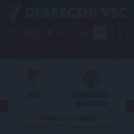
DVSC
NYÍREGYHÁZA
SPARTACUS
OTP BANK LIGA 3. FORDULÓ
2026.08.09. - 17
30
Nagyerdei Stadion
: