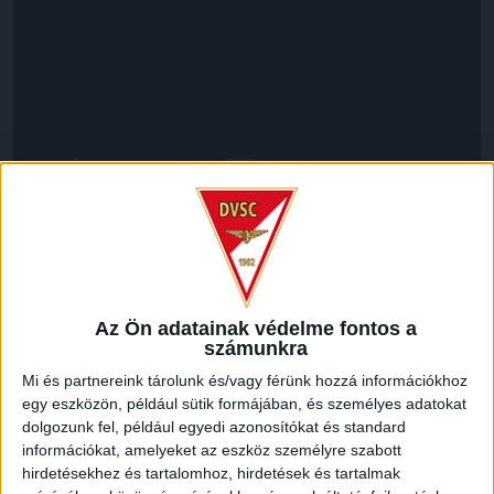
LEGUTÓBBI HÍREK
Az Ön adatainak védelme fontos a
VAJDA BOTOND
VASÁRNAP 100
:
számunkra
SZÁZALÉKNÁL IS TÖBBET KELL BELEADNUNK
Mi és partnereink tárolunk és/vagy férünk hozzá információkhoz
egy eszközön, például sütik formájában, és személyes adatokat
2026.08.07.
dolgozunk fel, például egyedi azonosítókat és standard
A DVSC-FC Copenhagen Konferencia Liga mérkőzés
információkat, amelyeket az eszköz személyre szabott
örömteli eseménye volt, hogy sérüléséből felépülve
hirdetésekhez és tartalomhoz, hirdetések és tartalmak
visszatért a pályára 22 éves szélsőnk, Vajda Botond.