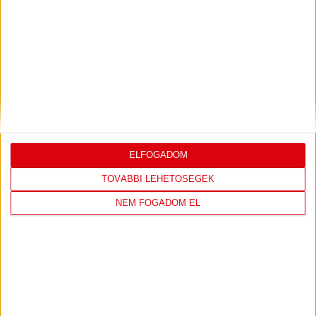
LEGUTÓBBI EREDMÉNY
DVSC
FC
COPENHAGEN
ELFOGADOM
19
:
00
TOVÁBBI LEHETŐSÉGEK
NEM FOGADOM EL
2026-08-
KONFERENCIA LIGA 3.
MECCS
06 19:00
SELEJTEZŐFDORDULÓ
RÉSZLETEI
TOVÁBBI EREDMÉNYEK