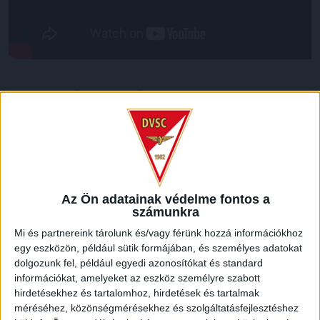
LEGUTÓBBI HÍREK
ÉRVÉNYESÜLT A PAPÍRFORMA
DVSC-FC
:
COPENHAGEN 0-3
2026.08.06.
Az Ön adatainak védelme fontos a
Az örmény Pjunyik Jereván búcsúztatása után a bombaerős,
számunkra
válogatottakkal teletűzdelt, dán rekordbajnok FC
Mi és partnereink tárolunk és/vagy férünk hozzá információkhoz
Copenhagen (Köbenhavn) együttesét fogadta a Loki
egy eszközön, például sütik formájában, és személyes adatokat
csütörtökön este az UEFA Konferencia Liga 3.
dolgozunk fel, például egyedi azonosítókat és standard
selejtezőkörének első mérkőzésén. A kezdőcsapatban ott
információkat, amelyeket az eszköz személyre szabott
volt többek között Szécsi Márk, Batik Bence és a DVSC-ben
hirdetésekhez és tartalomhoz, hirdetések és tartalmak
most debütáló Dénes Vilmos is. A találkozót a hőség dacára
méréséhez, közönségmérésekhez és szolgáltatásfejlesztéshez
mindkét gárda viszonylag […]