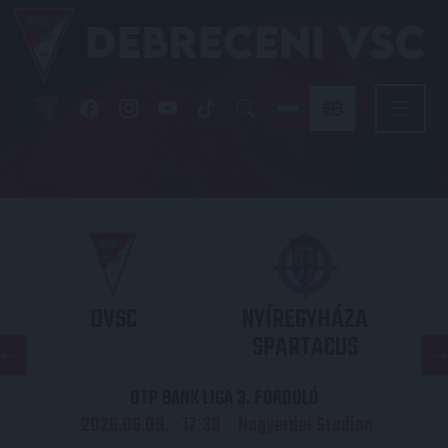
DVSC
NYÍREGYHÁZA
SPARTACUS
OTP BANK LIGA 3. FORDULÓ
2026.08.09. - 17
30
Nagyerdei Stadion
: