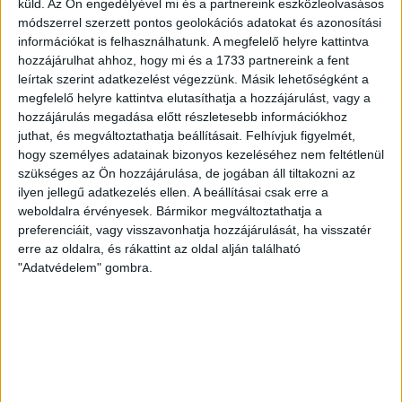
küld.
Az Ön engedélyével mi és a partnereink eszközleolvasásos
módszerrel szerzett pontos geolokációs adatokat és azonosítási
Bővebben →
információkat is felhasználhatunk. A megfelelő helyre kattintva
hozzájárulhat ahhoz, hogy mi és a 1733 partnereink a fent
RENDKÍVÜLI HŐSÉG
TÖBB MÓDON IS
:
leírtak szerint adatkezelést végezzünk. Másik lehetőségként a
megfelelő helyre kattintva elutasíthatja a hozzájárulást, vagy a
IGYEKSZIK SEGÍTENI A SZURKOLÓKAT A DVSC
hozzájárulás megadása előtt részletesebb információkhoz
Nagy meccs vár csütörtökön 19 órától a Lokira és a
juthat, és megváltoztathatja beállításait.
Felhívjuk figyelmét,
szurkolóira, csapatunk a dán FC Copenhagent fogadja az
hogy személyes adatainak bizonyos kezeléséhez nem feltétlenül
UEFA Konferencia Liga selejtezőjében. Klubunk a rendkívüli
szükséges az Ön hozzájárulása, de jogában áll tiltakozni az
ilyen jellegű adatkezelés ellen. A beállításai csak erre a
időjárási körülmények miatt több intézkedésről is döntött a
weboldalra érvényesek. Bármikor megváltoztathatja a
mai mérkőzésre vonatkozóan. A stadion 6 pontján
preferenciáit, vagy visszavonhatja hozzájárulását, ha visszatér
vízosztással igyekszünk segíteni a szurkolók hidratációját,
erre az oldalra, és rákattint az oldal alján található
ehhez kapcsolódóan az is fontos, hogy 0,5 liter űrtartalomig
"Adatvédelem" gombra.
[…]
Bővebben →
MEGÚJULT AZ AJÁNDÉKBOLT, CSÜTÖRTÖKÖN
NYIT A DVSC STORE!