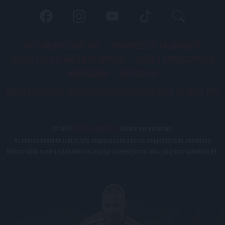
PÁLYARENDSZABÁLYOK
ADATKEZELÉSI TÁJÉKOZATÓ
JOGI ÉS FELHASZNÁLÁSI FELTÉTELEK
LEVÉL A SZERKESZTŐNEK
IMPRESSZUM
KAPCSOLAT
BELSŐ VISSZAÉLÉS-BEJELENTÉSI TÁJÉKOZTATÓ DVSC FUTBALL ZRT.
© 2026
DVSC Futball Zrt.
Minden jog fenntartva.
Az oldalon található írott és képi anyagok csak a forrás megjelölésével, internetes
felhasználás esetén élő hivatkozás elhelyezésével (forrás: dvsc.hu) használhatóak fel.