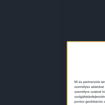
Mi és partnereink tá
személyes adatokat d
személyre szabott h
szolgáltatásfejleszté
pontos geolokációs a