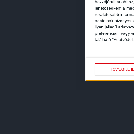
hozzájárulhat ahhoz,
lehetőségként a megf
részletesebb informác
adatainak bizonyos k
ilyen jellegű adatke
preferenciáit, vagy v
található "Adatvéde
TOVÁBBI LEH