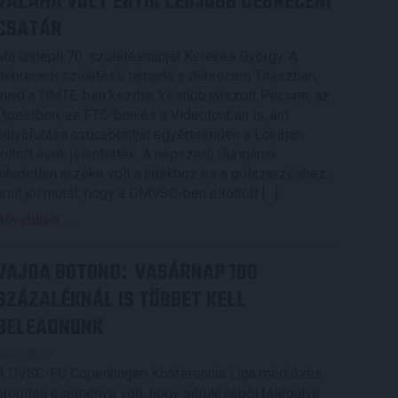
VALAHA VOLT EGYIK LEGJOBB DEBRECENI
CSATÁR
Ma ünnepli 70. születésnapját Kerekes György. A
debreceni születésű támadó a debreceni Titászban,
majd a DMTE-ben kezdte, később játszott Pécsen, az
Újpestben, az FTC-ben és a Videotonban is, ám
pályafutása csúcspontját egyértelműen a Lokiban
töltött évek jelentették. A népszerű Gurigának
hihetetlen érzéke volt a játékhoz és a gólszerzéshez,
amit jól mutat, hogy a DMVSC-ben eltöltött […]
Bővebben →
VAJDA BOTOND
VASÁRNAP 100
:
SZÁZALÉKNÁL IS TÖBBET KELL
BELEADNUNK
2026.08.07.
A DVSC-FC Copenhagen Konferencia Liga mérkőzés
örömteli eseménye volt, hogy sérüléséből felépülve