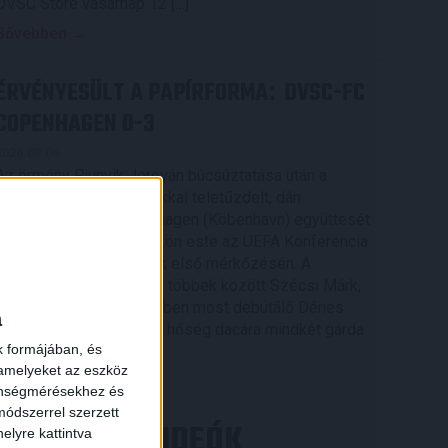
DVSC Store vasárnap 12 […]
Bővebben →
ÉRVÉNYESÜLT A PAPÍRFORMA
DVSC-FC
:
COPENHAGEN 0-3
2026.08.06.
Az örmény Pjunyik Jereván búcsúztatása után a
bombaerős, válogatottakkal teletűzdelt, dán
rekordbajnok FC Copenhagen (Köbenhavn) együttesét
fogadta a Loki csütörtökön este az UEFA Konferencia
Liga 3. selejtezőkörének első mérkőzésén. A
kezdőcsapatban ott volt többek között Szécsi Márk,
Batik Bence és a DVSC-ben most debütáló Dénes
a
Vilmos is. A találkozót a hőség dacára mindkét gárda
k formájában, és
viszonylag […]
 amelyeket az eszköz
Bővebben →
zönségmérésekhez és
ódszerrel szerzett
LEGÚJABB VIDEÓK
elyre kattintva