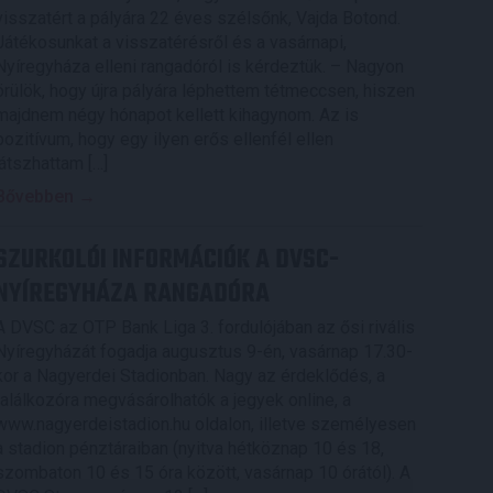
visszatért a pályára 22 éves szélsőnk, Vajda Botond.
Játékosunkat a visszatérésről és a vasárnapi,
Nyíregyháza elleni rangadóról is kérdeztük. – Nagyon
örülök, hogy újra pályára léphettem tétmeccsen, hiszen
majdnem négy hónapot kellett kihagynom. Az is
pozitívum, hogy egy ilyen erős ellenfél ellen
játszhattam […]
Bővebben →
SZURKOLÓI INFORMÁCIÓK A DVSC-
NYÍREGYHÁZA RANGADÓRA
A DVSC az OTP Bank Liga 3. fordulójában az ősi rivális
Nyíregyházát fogadja augusztus 9-én, vasárnap 17.30-
kor a Nagyerdei Stadionban. Nagy az érdeklődés, a
találkozóra megvásárolhatók a jegyek online, a
www.nagyerdeistadion.hu oldalon, illetve személyesen
a stadion pénztáraiban (nyitva hétköznap 10 és 18,
szombaton 10 és 15 óra között, vasárnap 10 órától). A