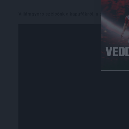
Villámgyors szélsőnk a kapufákról, a szerencséről é