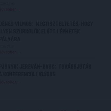
2026.08.03.
Bővebben →
DÉNES VILMOS
MEGTISZTELTETÉS, HOGY
:
ILYEN SZURKOLÓK ELŐTT LÉPHETEK
PÁLYÁRA
2026.07.31.
Bővebben →
PJUNYIK JEREVÁN-DVSC
TOVÁBBJUTÁS
:
A KONFERENCIA LIGÁBAN
Bővebben →