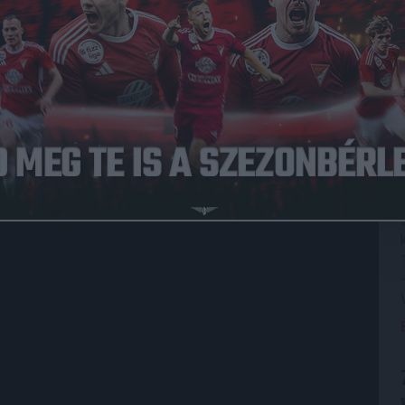
Közzétéve: 2025.09.30.
s a Győr elleni rangadóról is nyilatkozott.