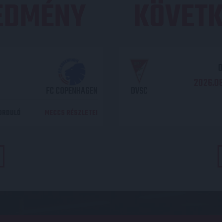
REDMÉNY
KÖVETK
O
2026.08
FC COPENHAGEN
DVSC
DORDULÓ
MECCS RÉSZLETEI