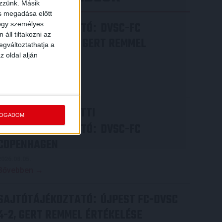
ezzünk. Másik
ás megadása előtt
SAJTÓTÁJÉKOZTATÓ
DVSC-FC
hogy személyes
:
áll tiltakozni az
COPENHAGEN 0-3, GERT REMMEL
egváltoztathatja a
ÉRTÉKELÉSE
z oldal alján
2026.08.07.
Bővebben →
VIDEÓ! MECCS ELŐTTI
FOGADOM
SAJTÓTÁJÉKOZTATÓ
DVSC-FC
:
COPENHAGEN
2026.08.05.
Bővebben →
SAJTÓTÁJÉKOZTATÓ
ÚJPEST FC-DVSC
:
4-2, GERT REMMEL ÉRTÉKELÉSE