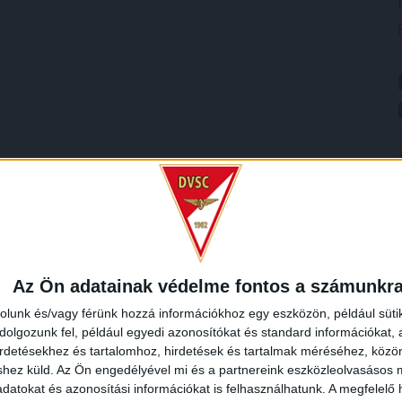
Az Ön adatainak védelme fontos a számunkr
rolunk és/vagy férünk hozzá információkhoz egy eszközön, például süti
olgozunk fel, például egyedi azonosítókat és standard információkat,
irdetésekhez és tartalomhoz, hirdetések és tartalmak méréséhez, kö
shez küld.
Az Ön engedélyével mi és a partnereink eszközleolvasásos m
datokat és azonosítási információkat is felhasználhatunk. A megfelelő h