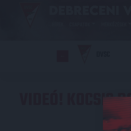
HÍREK
CSAPATOK
MÉRKŐZÉSEK
DVSC
VIDEÓ! KOCSIS D