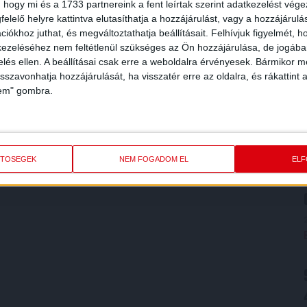
 hogy mi és a 1733 partnereink a fent leírtak szerint adatkezelést vég
elelő helyre kattintva elutasíthatja a hozzájárulást, vagy a hozzájárul
iókhoz juthat, és megváltoztathatja beállításait.
Felhívjuk figyelmét, 
ezeléséhez nem feltétlenül szükséges az Ön hozzájárulása, de jogában 
zelés ellen. A beállításai csak erre a weboldalra érvényesek. Bármikor m
isszavonhatja hozzájárulását, ha visszatér erre az oldalra, és rákattint a
lem" gombra.
ETŐSÉGEK
NEM FOGADOM EL
EL