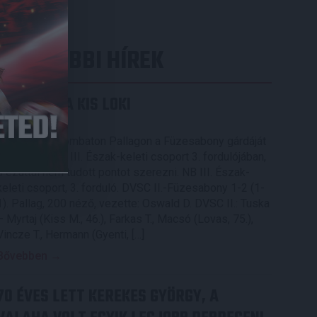
LEGUTÓBBI HÍREK
KIKAPOTT A KIS LOKI
2026.08.08.
A DVSC II. szombaton Pallagon a Füzesabony gárdáját
fogadta az NB III. Észak-keleti csoport 3. fordulójában,
s ezúttal nem tudott pontot szerezni. NB III. Észak-
keleti csoport, 3. forduló. DVSC II.-Füzesabony 1-2 (1-
1). Pallag, 200 néző, vezette: Oswald D. DVSC II.: Tuska
– Myrtaj (Kiss M., 46.), Farkas T., Macsó (Lovas, 75.),
Vincze T., Hermann (Gyenti, […]
Bővebben →
70 ÉVES LETT KEREKES GYÖRGY, A