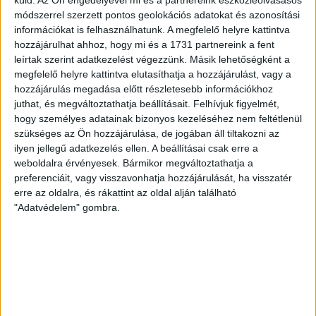
az üzletbe, amely pénteken 10 és 18 óra, szombaton 10 és
módszerrel szerzett pontos geolokációs adatokat és azonosítási
15 óra között, vasárnap pedig 12 órától várja a szurkolókat.
információkat is felhasználhatunk. A megfelelő helyre kattintva
Hajrá, Loki!
hozzájárulhat ahhoz, hogy mi és a 1731 partnereink a fent
leírtak szerint adatkezelést végezzünk. Másik lehetőségként a
Bővebben →
megfelelő helyre kattintva elutasíthatja a hozzájárulást, vagy a
hozzájárulás megadása előtt részletesebb információkhoz
DVSC-COPENHAGEN
ELINDULT
:
juthat, és megváltoztathatja beállításait.
Felhívjuk figyelmét,
hogy személyes adatainak bizonyos kezeléséhez nem feltétlenül
JEGYÉRTÉKESÍTÉS, MINDEN TUDNIVALÓ ITT!
szükséges az Ön hozzájárulása, de jogában áll tiltakozni az
ilyen jellegű adatkezelés ellen. A beállításai csak erre a
2026.08.04.
weboldalra érvényesek. Bármikor megváltoztathatja a
Az örmény Pjunyik Jereván elleni továbbjutás után a DVSC
preferenciáit, vagy visszavonhatja hozzájárulását, ha visszatér
folytatja útját az UEFA Konferencia Liga selejtezőjében, a
erre az oldalra, és rákattint az oldal alján található
harmadik kör első mérkőzése a dán FC Copenhagen ellen
"Adatvédelem" gombra.
augusztus 6-án, csütörtökön 19 órától lesz a Nagyerdei
Stadionban. A belépők immár elérhetők online, a
nagyerdeistadion.hu-n, illetve személyesen a stadion
pénztáraiban (nyitva hétköznap 10 és 18 óra között). Íme, […]
Bővebben →