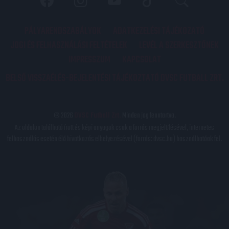
PÁLYARENDSZABÁLYOK
ADATKEZELÉSI TÁJÉKOZATÓ
JOGI ÉS FELHASZNÁLÁSI FELTÉTELEK
LEVÉL A SZERKESZTŐNEK
IMPRESSZUM
KAPCSOLAT
BELSŐ VISSZAÉLÉS-BEJELENTÉSI TÁJÉKOZTATÓ DVSC FUTBALL ZRT.
© 2026
DVSC Futball Zrt.
Minden jog fenntartva.
Az oldalon található írott és képi anyagok csak a forrás megjelölésével, internetes
felhasználás esetén élő hivatkozás elhelyezésével (forrás: dvsc.hu) használhatóak fel.