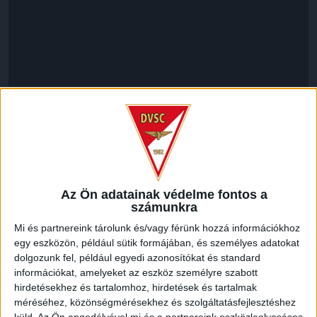
LEGUTÓBBI HÍREK
Az Ön adatainak védelme fontos a
számunkra
MEGÚJULT AZ AJÁNDÉKBOLT, CSÜTÖRTÖKÖN
Mi és partnereink tárolunk és/vagy férünk hozzá információkhoz
NYIT A DVSC STORE!
egy eszközön, például sütik formájában, és személyes adatokat
dolgozunk fel, például egyedi azonosítókat és standard
2026.08.05.
információkat, amelyeket az eszköz személyre szabott
Ízléses, korszerű külsővel és belsővel, megújult kínálattal
hirdetésekhez és tartalomhoz, hirdetések és tartalmak
vár mindenkit a DVSC felújítás után csütörtökön 16 órakor
méréséhez, közönségmérésekhez és szolgáltatásfejlesztéshez
újra nyitó ajándékboltja, a DVSC Store. Érdemes ellátogatni
küld.
Az Ön engedélyével mi és a partnereink eszközleolvasásos