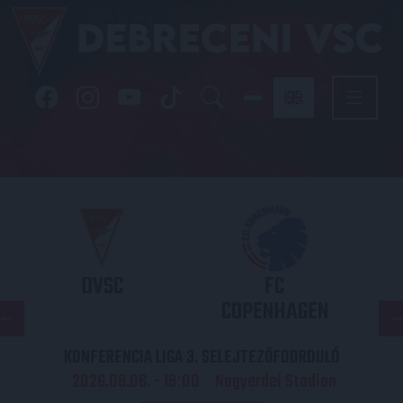
DVSC
FC
COPENHAGEN
KONFERENCIA LIGA 3. SELEJTEZŐFDORDULÓ
2026.08.06. - 19
00
Nagyerdei Stadion
: