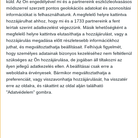
küld.
Az Ön engedélyével mi és a partnereink eszközleolvasásos
módszerrel szerzett pontos geolokációs adatokat és azonosítási
70 ÉVES LETT KEREKES GYÖRGY, A VALAHA
információkat is felhasználhatunk. A megfelelő helyre kattintva
VOLT EGYIK LEGJOBB DEBRECENI CSATÁR
hozzájárulhat ahhoz, hogy mi és a 1733 partnereink a fent
leírtak szerint adatkezelést végezzünk. Másik lehetőségként a
Ma ünnepli 70. születésnapját Kerekes György. A debreceni
megfelelő helyre kattintva elutasíthatja a hozzájárulást, vagy a
születésű támadó a debreceni Titászban, majd a DMTE-ben
hozzájárulás megadása előtt részletesebb információkhoz
kezdte, később játszott Pécsen, az Újpestben, az FTC-ben
juthat, és megváltoztathatja beállításait.
Felhívjuk figyelmét,
és a Videotonban is, ám pályafutása csúcspontját
hogy személyes adatainak bizonyos kezeléséhez nem feltétlenül
egyértelműen a Lokiban töltött évek jelentették. A népszerű
szükséges az Ön hozzájárulása, de jogában áll tiltakozni az
Gurigának hihetetlen érzéke volt a játékhoz és a
ilyen jellegű adatkezelés ellen. A beállításai csak erre a
gólszerzéshez, amit jól mutat, hogy a DMVSC-ben eltöltött
weboldalra érvényesek. Bármikor megváltoztathatja a
[…]
preferenciáit, vagy visszavonhatja hozzájárulását, ha visszatér
erre az oldalra, és rákattint az oldal alján található
Bővebben →
"Adatvédelem" gombra.
VAJDA BOTOND
VASÁRNAP 100
:
SZÁZALÉKNÁL IS TÖBBET KELL BELEADNUNK
2026.08.07.
A DVSC-FC Copenhagen Konferencia Liga mérkőzés
örömteli eseménye volt, hogy sérüléséből felépülve