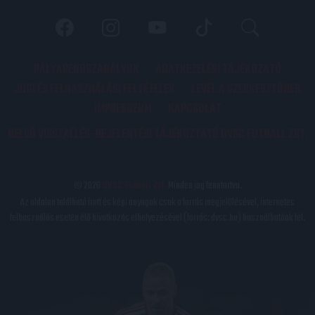
PÁLYARENDSZABÁLYOK
ADATKEZELÉSI TÁJÉKOZATÓ
JOGI ÉS FELHASZNÁLÁSI FELTÉTELEK
LEVÉL A SZERKESZTŐNEK
IMPRESSZUM
KAPCSOLAT
BELSŐ VISSZAÉLÉS-BEJELENTÉSI TÁJÉKOZTATÓ DVSC FUTBALL ZRT.
© 2026
DVSC Futball Zrt.
Minden jog fenntartva.
Az oldalon található írott és képi anyagok csak a forrás megjelölésével, internetes
felhasználás esetén élő hivatkozás elhelyezésével (forrás: dvsc.hu) használhatóak fel.