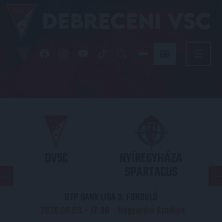
DVSC
NYÍREGYHÁZA
SPARTACUS
OTP BANK LIGA 3. FORDULÓ
2026.08.09. - 17
30
Nagyerdei Stadion
: