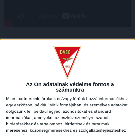
LEGUTÓBBI HÍREK
KIKAPOTT A KIS LOKI
2026.08.08.
A DVSC II. szombaton Pallagon a Füzesabony gárdáját
Az Ön adatainak védelme fontos a
fogadta az NB III. Észak-keleti csoport 3. fordulójában, s
számunkra
ezúttal nem tudott pontot szerezni. NB III. Észak-keleti
Mi és partnereink tárolunk és/vagy férünk hozzá információkhoz
csoport, 3. forduló. DVSC II.-Füzesabony 1-2 (1-1). Pallag,
egy eszközön, például sütik formájában, és személyes adatokat
200 néző, vezette: Oswald D. DVSC II.: Tuska – Myrtaj (Kiss
dolgozunk fel, például egyedi azonosítókat és standard
M., 46.), Farkas T., Macsó (Lovas, 75.), Vincze T., Hermann
információkat, amelyeket az eszköz személyre szabott
(Gyenti, […]
hirdetésekhez és tartalomhoz, hirdetések és tartalmak
Bővebben →
méréséhez, közönségmérésekhez és szolgáltatásfejlesztéshez