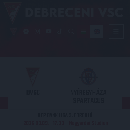
DVSC
NYÍREGYHÁZA
SPARTACUS
OTP BANK LIGA 3. FORDULÓ
2026.08.09. - 17
30
Nagyerdei Stadion
: