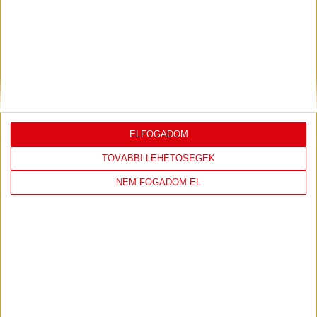
DVSC
FC
COPENHAGEN
0
-
3
ELFOGADOM
TOVÁBBI LEHETŐSÉGEK
NEM FOGADOM EL
2026-08-
KONFERENCIA LIGA 3.
MECCS
06 19:00
SELEJTEZŐFDORDULÓ
RÉSZLETEI
TOVÁBBI EREDMÉNYEK