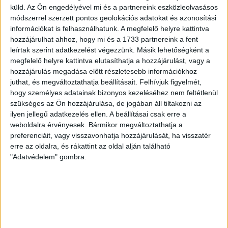
(Gyenti, […]
küld.
Az Ön engedélyével mi és a partnereink eszközleolvasásos
Bővebben →
módszerrel szerzett pontos geolokációs adatokat és azonosítási
információkat is felhasználhatunk. A megfelelő helyre kattintva
hozzájárulhat ahhoz, hogy mi és a 1733 partnereink a fent
70 ÉVES LETT KEREKES GYÖRGY, A VALAHA
leírtak szerint adatkezelést végezzünk. Másik lehetőségként a
VOLT EGYIK LEGJOBB DEBRECENI CSATÁR
megfelelő helyre kattintva elutasíthatja a hozzájárulást, vagy a
hozzájárulás megadása előtt részletesebb információkhoz
Ma ünnepli 70. születésnapját Kerekes György. A debreceni
juthat, és megváltoztathatja beállításait.
Felhívjuk figyelmét,
születésű támadó a debreceni Titászban, majd a DMTE-ben
hogy személyes adatainak bizonyos kezeléséhez nem feltétlenül
kezdte, később játszott Pécsen, az Újpestben, az FTC-ben
szükséges az Ön hozzájárulása, de jogában áll tiltakozni az
és a Videotonban is, ám pályafutása csúcspontját
ilyen jellegű adatkezelés ellen. A beállításai csak erre a
egyértelműen a Lokiban töltött évek jelentették. A népszerű
weboldalra érvényesek. Bármikor megváltoztathatja a
Gurigának hihetetlen érzéke volt a játékhoz és a
preferenciáit, vagy visszavonhatja hozzájárulását, ha visszatér
gólszerzéshez, amit jól mutat, hogy a DMVSC-ben eltöltött
erre az oldalra, és rákattint az oldal alján található
[…]
"Adatvédelem" gombra.
Bővebben →
VAJDA BOTOND
VASÁRNAP 100
:
SZÁZALÉKNÁL IS TÖBBET KELL BELEADNUNK