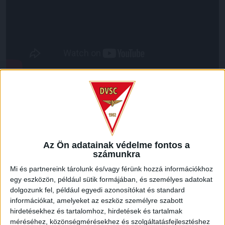
LEGUTÓBBI HÍREK
KIKAPOTT A KIS LOKI
Az Ön adatainak védelme fontos a
2026.08.08.
számunkra
A DVSC II. szombaton Pallagon a Füzesabony gárdáját
Mi és partnereink tárolunk és/vagy férünk hozzá információkhoz
fogadta az NB III. Észak-keleti csoport 3. fordulójában, s
egy eszközön, például sütik formájában, és személyes adatokat
ezúttal nem tudott pontot szerezni. NB III. Észak-keleti
dolgozunk fel, például egyedi azonosítókat és standard
csoport, 3. forduló. DVSC II.-Füzesabony 1-2 (1-1). Pallag,
információkat, amelyeket az eszköz személyre szabott
200 néző, vezette: Oswald D. DVSC II.: Tuska – Myrtaj (Kiss
hirdetésekhez és tartalomhoz, hirdetések és tartalmak
M., 46.), Farkas T., Macsó (Lovas, 75.), Vincze T., Hermann
méréséhez, közönségmérésekhez és szolgáltatásfejlesztéshez