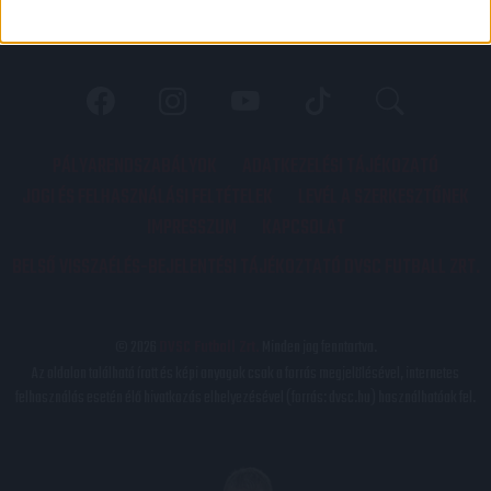
PÁLYARENDSZABÁLYOK
ADATKEZELÉSI TÁJÉKOZATÓ
JOGI ÉS FELHASZNÁLÁSI FELTÉTELEK
LEVÉL A SZERKESZTŐNEK
IMPRESSZUM
KAPCSOLAT
BELSŐ VISSZAÉLÉS-BEJELENTÉSI TÁJÉKOZTATÓ DVSC FUTBALL ZRT.
© 2026
DVSC Futball Zrt.
Minden jog fenntartva.
Az oldalon található írott és képi anyagok csak a forrás megjelölésével, internetes
felhasználás esetén élő hivatkozás elhelyezésével (forrás: dvsc.hu) használhatóak fel.