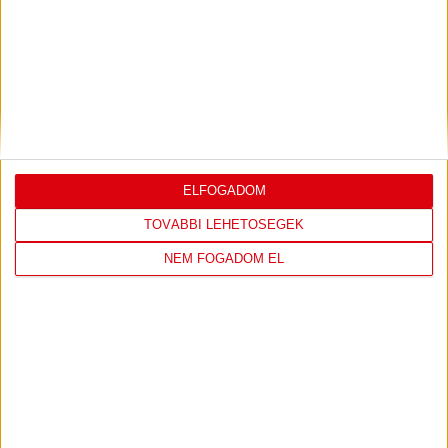
DVSC
FC
COPENHAGEN
0
-
3
ELFOGADOM
TOVÁBBI LEHETŐSÉGEK
NEM FOGADOM EL
2026-08-
KONFERENCIA LIGA 3.
MECCS
06 19:00
SELEJTEZŐFDORDULÓ
RÉSZLETEI
TOVÁBBI EREDMÉNYEK