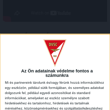
LEGUTÓBBI HÍREK
70 ÉVES LETT KEREKES GYÖRGY, A VALAHA
VOLT EGYIK LEGJOBB DEBRECENI CSATÁR
2026.08.08.
Az Ön adatainak védelme fontos a
Ma ünnepli 70. születésnapját Kerekes György. A debreceni
számunkra
születésű támadó a debreceni Titászban, majd a DMTE-ben
Mi és partnereink tárolunk és/vagy férünk hozzá információkhoz
kezdte, később játszott Pécsen, az Újpestben, az FTC-ben
egy eszközön, például sütik formájában, és személyes adatokat
és a Videotonban is, ám pályafutása csúcspontját
dolgozunk fel, például egyedi azonosítókat és standard
egyértelműen a Lokiban töltött évek jelentették. A népszerű
információkat, amelyeket az eszköz személyre szabott
Gurigának hihetetlen érzéke volt a játékhoz és a
hirdetésekhez és tartalomhoz, hirdetések és tartalmak
gólszerzéshez, amit jól mutat, hogy a DMVSC-ben eltöltött
méréséhez, közönségmérésekhez és szolgáltatásfejlesztéshez