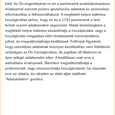
[…]
küld.
Az Ön engedélyével mi és a partnereink eszközleolvasásos
Bővebben →
módszerrel szerzett pontos geolokációs adatokat és azonosítási
információkat is felhasználhatunk. A megfelelő helyre kattintva
hozzájárulhat ahhoz, hogy mi és a 1733 partnereink a fent
VAJDA BOTOND
VASÁRNAP 100
:
leírtak szerint adatkezelést végezzünk. Másik lehetőségként a
SZÁZALÉKNÁL IS TÖBBET KELL BELEADNUNK
megfelelő helyre kattintva elutasíthatja a hozzájárulást, vagy a
hozzájárulás megadása előtt részletesebb információkhoz
2026.08.07.
juthat, és megváltoztathatja beállításait.
Felhívjuk figyelmét,
A DVSC-FC Copenhagen Konferencia Liga mérkőzés
hogy személyes adatainak bizonyos kezeléséhez nem feltétlenül
örömteli eseménye volt, hogy sérüléséből felépülve
szükséges az Ön hozzájárulása, de jogában áll tiltakozni az
visszatért a pályára 22 éves szélsőnk, Vajda Botond.
ilyen jellegű adatkezelés ellen. A beállításai csak erre a
Játékosunkat a visszatérésről és a vasárnapi, Nyíregyháza
weboldalra érvényesek. Bármikor megváltoztathatja a
elleni rangadóról is kérdeztük. – Nagyon örülök, hogy újra
preferenciáit, vagy visszavonhatja hozzájárulását, ha visszatér
pályára léphettem tétmeccsen, hiszen majdnem négy
erre az oldalra, és rákattint az oldal alján található
hónapot kellett kihagynom. Az is pozitívum, hogy egy ilyen
"Adatvédelem" gombra.
erős ellenfél ellen játszhattam […]
Bővebben →
SZURKOLÓI INFORMÁCIÓK A DVSC-