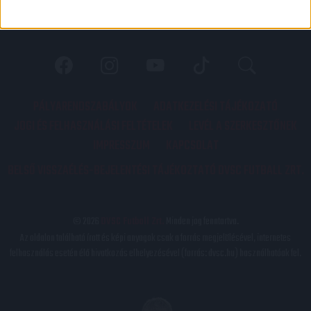
PÁLYARENDSZABÁLYOK
ADATKEZELÉSI TÁJÉKOZATÓ
JOGI ÉS FELHASZNÁLÁSI FELTÉTELEK
LEVÉL A SZERKESZTŐNEK
IMPRESSZUM
KAPCSOLAT
BELSŐ VISSZAÉLÉS-BEJELENTÉSI TÁJÉKOZTATÓ DVSC FUTBALL ZRT.
© 2026
DVSC Futball Zrt.
Minden jog fenntartva.
Az oldalon található írott és képi anyagok csak a forrás megjelölésével, internetes
felhasználás esetén élő hivatkozás elhelyezésével (forrás: dvsc.hu) használhatóak fel.