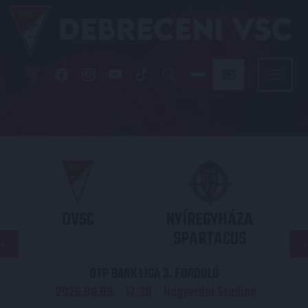
DVSC
NYÍREGYHÁZA
SPARTACUS
OTP BANK LIGA 3. FORDULÓ
2026.08.09. - 17
30
Nagyerdei Stadion
: