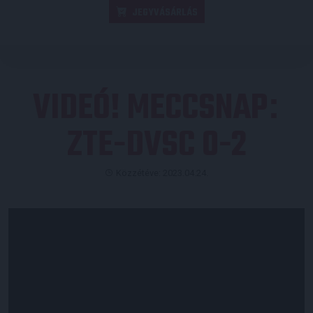
JEGYVÁSÁRLÁS
VIDEÓ! MECCSNAP
:
ZTE-DVSC 0-2
Közzétéve: 2023.04.24.