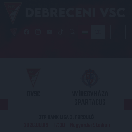
DVSC
NYÍREGYHÁZA
SPARTACUS
OTP BANK LIGA 3. FORDULÓ
2026.08.09. - 17
30
Nagyerdei Stadion
: