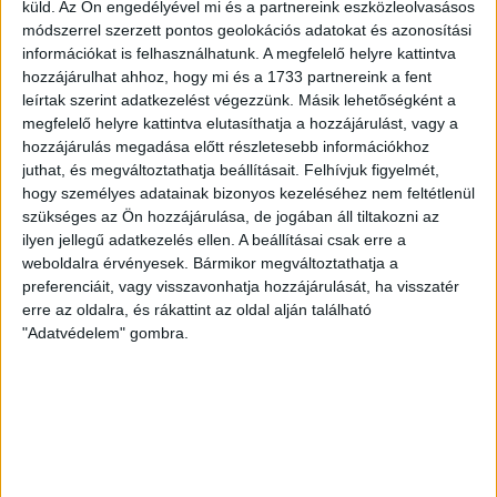
küld.
Az Ön engedélyével mi és a partnereink eszközleolvasásos
módszerrel szerzett pontos geolokációs adatokat és azonosítási
Bővebben →
információkat is felhasználhatunk. A megfelelő helyre kattintva
hozzájárulhat ahhoz, hogy mi és a 1733 partnereink a fent
SZURKOLÓI INFORMÁCIÓK A DVSC-
leírtak szerint adatkezelést végezzünk. Másik lehetőségként a
NYÍREGYHÁZA RANGADÓRA
megfelelő helyre kattintva elutasíthatja a hozzájárulást, vagy a
hozzájárulás megadása előtt részletesebb információkhoz
A DVSC az OTP Bank Liga 3. fordulójában az ősi rivális
juthat, és megváltoztathatja beállításait.
Felhívjuk figyelmét,
Nyíregyházát fogadja augusztus 9-én, vasárnap 17.30-kor a
hogy személyes adatainak bizonyos kezeléséhez nem feltétlenül
Nagyerdei Stadionban. Nagy az érdeklődés, a találkozóra
szükséges az Ön hozzájárulása, de jogában áll tiltakozni az
megvásárolhatók a jegyek online, a
ilyen jellegű adatkezelés ellen. A beállításai csak erre a
www.nagyerdeistadion.hu oldalon, illetve személyesen a
weboldalra érvényesek. Bármikor megváltoztathatja a
stadion pénztáraiban (nyitva hétköznap 10 és 18,
preferenciáit, vagy visszavonhatja hozzájárulását, ha visszatér
szombaton 10 és 15 óra között, vasárnap 10 órától). A DVSC
erre az oldalra, és rákattint az oldal alján található
"Adatvédelem" gombra.
Store vasárnap 12 […]
Bővebben →
ÉRVÉNYESÜLT A PAPÍRFORMA
DVSC-FC
:
COPENHAGEN 0-3