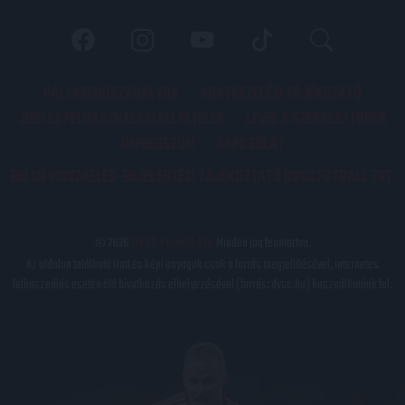
PÁLYARENDSZABÁLYOK
ADATKEZELÉSI TÁJÉKOZATÓ
JOGI ÉS FELHASZNÁLÁSI FELTÉTELEK
LEVÉL A SZERKESZTŐNEK
IMPRESSZUM
KAPCSOLAT
BELSŐ VISSZAÉLÉS-BEJELENTÉSI TÁJÉKOZTATÓ DVSC FUTBALL ZRT.
© 2026
DVSC Futball Zrt.
Minden jog fenntartva.
Az oldalon található írott és képi anyagok csak a forrás megjelölésével, internetes
felhasználás esetén élő hivatkozás elhelyezésével (forrás: dvsc.hu) használhatóak fel.