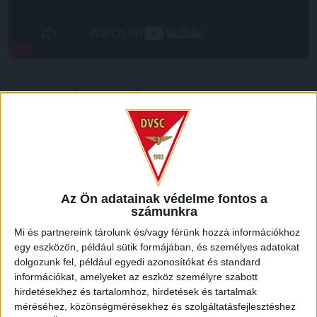
LEGUTÓBBI HÍREK
VAJDA BOTOND
VASÁRNAP 100
:
SZÁZALÉKNÁL IS TÖBBET KELL BELEADNUNK
2026.08.07.
Az Ön adatainak védelme fontos a
A DVSC-FC Copenhagen Konferencia Liga mérkőzés
számunkra
örömteli eseménye volt, hogy sérüléséből felépülve
Mi és partnereink tárolunk és/vagy férünk hozzá információkhoz
visszatért a pályára 22 éves szélsőnk, Vajda Botond.
egy eszközön, például sütik formájában, és személyes adatokat
Játékosunkat a visszatérésről és a vasárnapi, Nyíregyháza
dolgozunk fel, például egyedi azonosítókat és standard
elleni rangadóról is kérdeztük. – Nagyon örülök, hogy újra
információkat, amelyeket az eszköz személyre szabott
pályára léphettem tétmeccsen, hiszen majdnem négy
hirdetésekhez és tartalomhoz, hirdetések és tartalmak
hónapot kellett kihagynom. Az is pozitívum, hogy egy ilyen
méréséhez, közönségmérésekhez és szolgáltatásfejlesztéshez
erős ellenfél ellen játszhattam […]